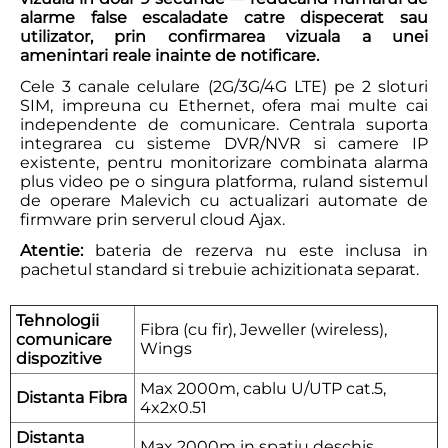
alarme false escaladate catre dispecerat sau
utilizator, prin confirmarea vizuala a unei
amenintari reale inainte de notificare.
Cele 3 canale celulare (2G/3G/4G LTE) pe 2 sloturi
SIM, impreuna cu Ethernet, ofera mai multe cai
independente de comunicare. Centrala suporta
integrarea cu sisteme DVR/NVR si camere IP
existente, pentru monitorizare combinata alarma
plus video pe o singura platforma, ruland sistemul
de operare Malevich cu actualizari automate de
firmware prin serverul cloud Ajax.
Atentie:
bateria de rezerva nu este inclusa in
pachetul standard si trebuie achizitionata separat.
Tehnologii
Fibra (cu fir), Jeweller (wireless),
comunicare
Wings
dispozitive
Max 2000m, cablu U/UTP cat.5,
Distanta Fibra
4x2x0.51
Distanta
Max 2000m in spatiu deschis