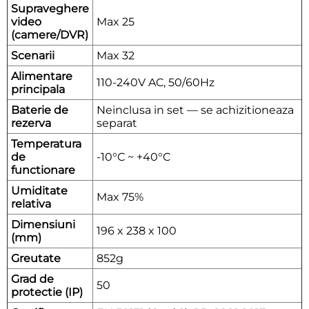
Supraveghere
video
Max 25
(camere/DVR)
Scenarii
Max 32
Alimentare
110-240V AC, 50/60Hz
principala
Baterie de
Neinclusa in set — se achizitioneaza
rezerva
separat
Temperatura
de
-10°C ~ +40°C
functionare
Umiditate
Max 75%
relativa
Dimensiuni
196 x 238 x 100
(mm)
Greutate
852g
Grad de
50
protectie (IP)