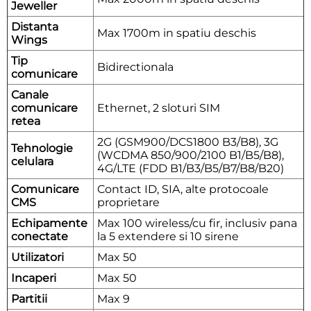
Jeweller
Distanta
Max 1700m in spatiu deschis
Wings
Tip
Bidirectionala
comunicare
Canale
comunicare
Ethernet, 2 sloturi SIM
retea
2G (GSM900/DCS1800 B3/B8), 3G
Tehnologie
(WCDMA 850/900/2100 B1/B5/B8),
celulara
4G/LTE (FDD B1/B3/B5/B7/B8/B20)
Comunicare
Contact ID, SIA, alte protocoale
CMS
proprietare
Echipamente
Max 100 wireless/cu fir, inclusiv pana
conectate
la 5 extendere si 10 sirene
Utilizatori
Max 50
Incaperi
Max 50
Partitii
Max 9