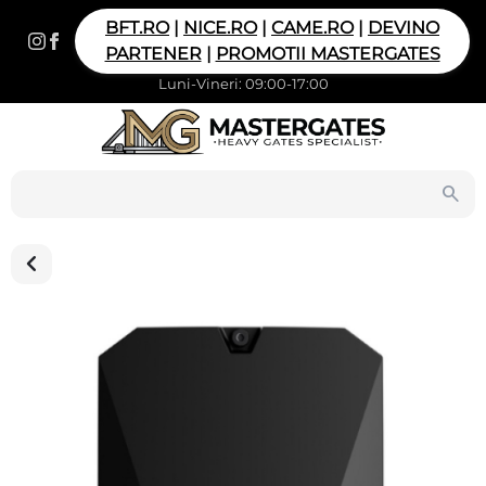
BFT.RO
|
NICE.RO
|
CAME.RO
|
DEVINO
PARTENER
|
PROMOTII MASTERGATES
Luni-Vineri: 09:00-17:00