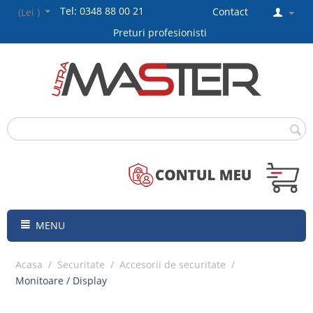
Tel: 0348 88 00 21
Contact
(Lei )
Preturi profesionisti
MENU
Acasa
/
Securitate
/
Accesorii de securitate
/
Monitoare / Display