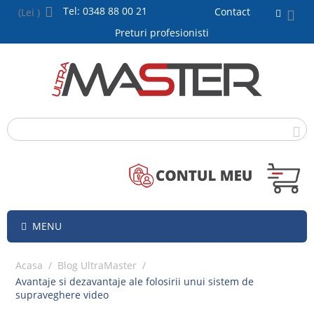
Tel: 0348 88 00 21
Contact
(Lei )
Preturi profesionisti
MENU
Acasa
/
Blog UltraMaster
/
Avantaje si dezavantaje ale folosirii unui sistem de
supraveghere video