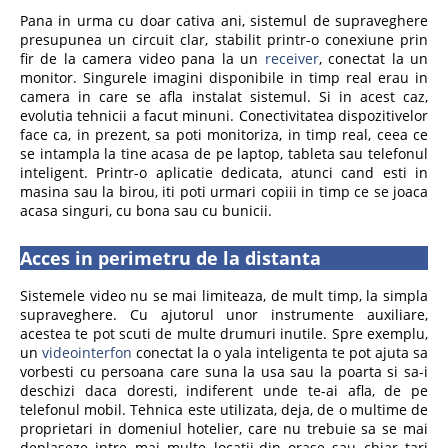
Pana in urma cu doar cativa ani, sistemul de supraveghere
presupunea un circuit clar, stabilit printr-o conexiune prin
fir de la camera video pana la un
receiver
, conectat la un
monitor. Singurele imagini disponibile in timp real erau in
camera in care se afla instalat sistemul. Si in acest caz,
evolutia tehnicii a facut minuni. Conectivitatea dispozitivelor
face ca, in prezent, sa poti monitoriza, in timp real, ceea ce
se intampla la tine acasa de pe laptop, tableta sau telefonul
inteligent. Printr-o aplicatie dedicata, atunci cand esti in
masina sau la birou, iti poti urmari copiii in timp ce se joaca
acasa singuri, cu bona sau cu bunicii.
Acces in perimetru de la distanta
Sistemele video nu se mai limiteaza, de mult timp, la simpla
supraveghere. Cu ajutorul unor instrumente auxiliare,
acestea te pot scuti de multe drumuri inutile. Spre exemplu,
un
videointerfon
conectat la o yala inteligenta te pot ajuta sa
vorbesti cu persoana care suna la usa sau la poarta si sa-i
deschizi daca doresti, indiferent unde te-ai afla, de pe
telefonul mobil. Tehnica este utilizata, deja, de o multime de
proprietari in domeniul hotelier, care nu trebuie sa se mai
deplaseze intre mai multe locatii-din orase sau chiar tari