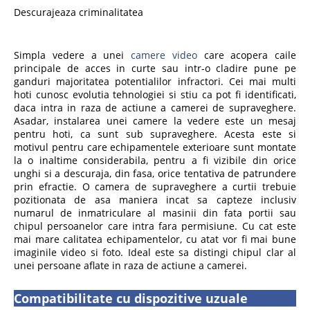
Descurajeaza criminalitatea
Simpla vedere a unei
camere video
care acopera caile
principale de acces in curte sau intr-o cladire pune pe
ganduri majoritatea potentialilor infractori. Cei mai multi
hoti cunosc evolutia tehnologiei si stiu ca pot fi identificati,
daca intra in raza de actiune a camerei de supraveghere.
Asadar, instalarea unei camere la vedere este un mesaj
pentru hoti, ca sunt sub supraveghere. Acesta este si
motivul pentru care echipamentele exterioare sunt montate
la o inaltime considerabila, pentru a fi vizibile din orice
unghi si a descuraja, din fasa, orice tentativa de patrundere
prin efractie. O camera de supraveghere a curtii trebuie
pozitionata de asa maniera incat sa capteze inclusiv
numarul de inmatriculare al masinii din fata portii sau
chipul persoanelor care intra fara permisiune. Cu cat este
mai mare calitatea echipamentelor, cu atat vor fi mai bune
imaginile video si foto. Ideal este sa distingi chipul clar al
unei persoane aflate in raza de actiune a camerei.
Compatibilitate cu dispozitive uzuale