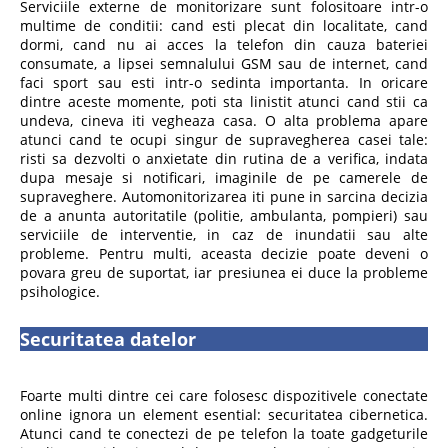
Serviciile externe de monitorizare sunt folositoare intr-o
multime de conditii: cand esti plecat din localitate, cand
dormi, cand nu ai acces la telefon din cauza bateriei
consumate, a lipsei semnalului GSM sau de internet, cand
faci sport sau esti intr-o sedinta importanta. In oricare
dintre aceste momente, poti sta linistit atunci cand stii ca
undeva, cineva iti vegheaza casa. O alta problema apare
atunci cand te ocupi singur de supravegherea casei tale:
risti sa dezvolti o anxietate din rutina de a verifica, indata
dupa mesaje si notificari, imaginile de pe camerele de
supraveghere. Automonitorizarea iti pune in sarcina decizia
de a anunta autoritatile (politie, ambulanta, pompieri) sau
serviciile de interventie, in caz de inundatii sau alte
probleme. Pentru multi, aceasta decizie poate deveni o
povara greu de suportat, iar presiunea ei duce la probleme
psihologice.
Securitatea datelor
Foarte multi dintre cei care folosesc dispozitivele conectate
online ignora un element esential: securitatea cibernetica.
Atunci cand te conectezi de pe telefon la toate gadgeturile