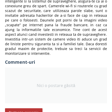
inteligente si la sistemul de supraveghere, asigura-te ca ai o
conexiune greu de spart. Camerele wi-fi si routerele cu grad
scazut de securitate, care utilizeaza parole slabe, sunt o
invitatie adresata hackerilor de a-si face de cap in reteaua
pe care o folosesti. Daunele pot porni de la imagini video
„scapate” pe internet pana la fraude bancare, in caz ca
ajung la informatiile tale economice. Tine cont de acest
aspect atunci cand investesti in reteaua ta de supraveghere.
Investitia intr-un sistem de camere video iti aduce un grad
de liniste pentru siguranta ta si a familiei tale. Daca doresti
gradul maxim de protectie, trebuie sa treci la servicii de
monitorizare si interventie.
Comment-uri
Nici o postare găsită