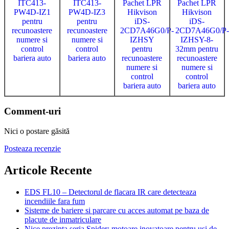
ITC413-
ITC413-
Pachet LPR
Pachet LPR
PW4D-IZ1
PW4D-IZ3
Hikvison
Hikvison
pentru
pentru
iDS-
iDS-
recunoastere
recunoastere
2CD7A46G0/P-
2CD7A46G0/P-
numere si
numere si
IZHSY
IZHSY-8-
control
control
pentru
32mm pentru
bariera auto
bariera auto
recunoastere
recunoastere
numere si
numere si
control
control
bariera auto
bariera auto
Comment-uri
Nici o postare găsită
Posteaza recenzie
Articole Recente
EDS FL10 – Detectorul de flacara IR care detecteaza
incendiile fara fum
Sisteme de bariere si parcare cu acces automat pe baza de
placute de inmatriculare
Nice prezinta seria Spider: motoare inovatoare pentru usi de