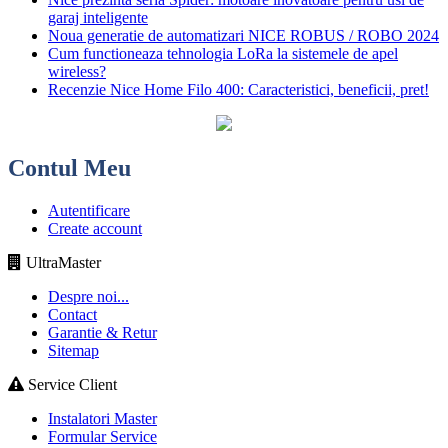
garaj inteligente
Noua generatie de automatizari NICE ROBUS / ROBO 2024
Cum functioneaza tehnologia LoRa la sistemele de apel
wireless?
Recenzie Nice Home Filo 400: Caracteristici, beneficii, pret!
Contul Meu
Autentificare
Create account
UltraMaster
Despre noi...
Contact
Garantie & Retur
Sitemap
Service Client
Instalatori Master
Formular Service