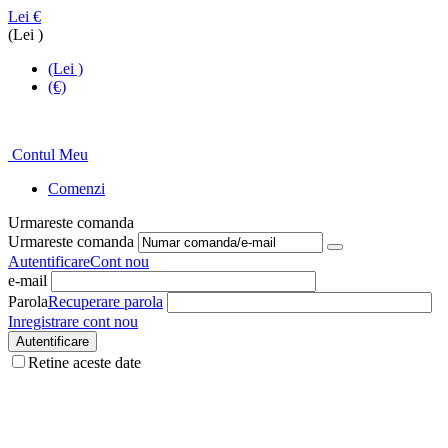
Lei
€
(Lei )
(Lei )
(€)
Tel: 0348 88 00 21
Contul Meu
Comenzi
Urmareste comanda
Urmareste comanda
Autentificare
Cont nou
e-mail
Parola
Recuperare parola
Inregistrare cont nou
Autentificare
Retine aceste date
Contact
Preturi profesionisti