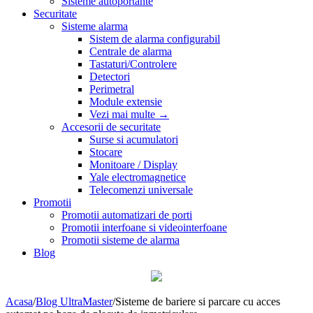
Sisteme autoportante
Securitate
Sisteme alarma
Sistem de alarma configurabil
Centrale de alarma
Tastaturi/Controlere
Detectori
Perimetral
Module extensie
Vezi mai multe
→
Accesorii de securitate
Surse si acumulatori
Stocare
Monitoare / Display
Yale electromagnetice
Telecomenzi universale
Promotii
Promotii automatizari de porti
Promotii interfoane si videointerfoane
Promotii sisteme de alarma
Blog
Acasa
/
Blog UltraMaster
/
Sisteme de bariere si parcare cu acces