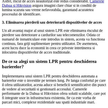
Astfel, riscul de acces neautorizat este redus considerabil.
Camerele
Dahua si Hikvision
asigura imagini clare chiar si in conditii de
lumina scazuta sau vreme nefavorabila, garantand acuratetea
procesului de identificare.
3. Eliminarea pierderii sau deteriorarii dispozitivelor de acces
Un alt avantaj major al unui sistem LPR este eliminarea riscului de
pierdere sau deteriorare a cardurilor sau telecomenzilor. Odata ce
numarul de inmatriculare este introdus in sistem, acesta va functiona
continuu, fara griji suplimentare pentru utilizator. De asemenea,
acest lucru duce la economii in ceea ce priveste intretinerea si
inlocuirea dispozitivelor de acces traditionale.
De ce sa alegi un sistem LPR pentru deschiderea
barierelor?
Implementarea unui sistem LPR pentru deschiderea automata a
barierelor este o investitie pe termen lung. Pe langa confortul pe care
il ofera utilizatorilor, acesta aduce si beneficii semnificative din punct
de vedere al securitatii si gestionarii accesului. Camerele
performante de la Dahua si Hikvision ofera solutii scalabile, care pot
fi integrate usor in infrastructura existenta, fie ca este vorba de
parcari mici, complexe rezidentiale sau spatii industriale mari.