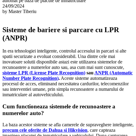
automat pe baza de placute de inmatriculare
24/09/2024
by Master Tiberiu
Sisteme de bariere si parcare cu LPR
(ANPR)
In era tehnologiei inteligente, controlul accesului in parcari si alte
spatii securizate a evoluat considerabil. Una dintre cele mai
inovatoare solutii disponibile astazi este utilizarea sistemelor de
recunoastere a numerelor auto sau, asa cum mai sunt cunoscute,
sisteme LPR (License Plate Recognition)
sau
ANPR (Automatic
Number Plate Recognition)
.
Aceste sisteme automatizeaza
procesul de acces, eliminand necesitatea cardurilor, telecomenzilor
sau interventiei umane, prin simpla recunoastere a numarului de
inmatriculare al autovehiculului.
Cum functioneaza sistemele de recunoastere a
numerelor auto?
La baza acestor sisteme se afla camerele de supraveghere inteligente,
precum cele oferite de Dahua si Hikvision
, care capteaza
imaginea placutei de inmatriculare a vehiculului. Dupa capturarea