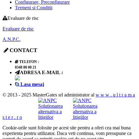
Configurare, Preconfigurare
Termeni si Conditii
Evaluare de risc
Evaluare de risc
A.N.P.C.
CONTACT
TELEFON :
0348 88 00 21
ADRESA E-MAIL :
Lasa mesaj
© 2013 - 2025 MasterGates srl administrator al
w w w . u l t r a m a
s t e r . r o
Cookie-urile sunt folosite pe acest site pentru a oferi cea mai buna
experienta pentru utilizator. Daca veti continua, vom presupune ca
sunteti de acord sa primiti cookie-uri de pe acest site.