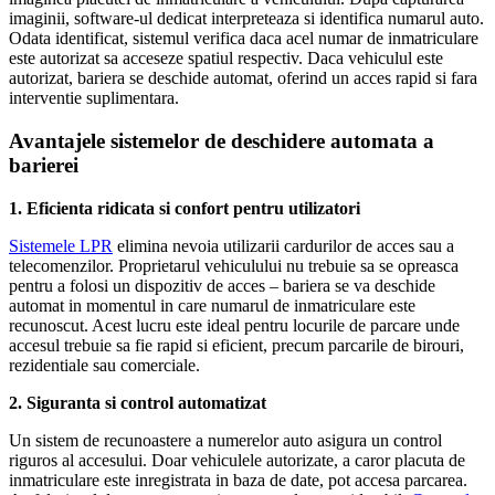
imaginii, software-ul dedicat interpreteaza si identifica numarul auto.
Odata identificat, sistemul verifica daca acel numar de inmatriculare
este autorizat sa acceseze spatiul respectiv. Daca vehiculul este
autorizat, bariera se deschide automat, oferind un acces rapid si fara
interventie suplimentara.
Avantajele sistemelor de deschidere automata a
barierei
1. Eficienta ridicata si confort pentru utilizatori
Sistemele LPR
elimina nevoia utilizarii cardurilor de acces sau a
telecomenzilor. Proprietarul vehiculului nu trebuie sa se opreasca
pentru a folosi un dispozitiv de acces – bariera se va deschide
automat in momentul in care numarul de inmatriculare este
recunoscut. Acest lucru este ideal pentru locurile de parcare unde
accesul trebuie sa fie rapid si eficient, precum parcarile de birouri,
rezidentiale sau comerciale.
2. Siguranta si control automatizat
Un sistem de recunoastere a numerelor auto asigura un control
riguros al accesului. Doar vehiculele autorizate, a caror placuta de
inmatriculare este inregistrata in baza de date, pot accesa parcarea.