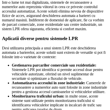
Intr-o lume tot mai digitalizata, sistemele de recunoastere a
numerelor auto reprezinta viitorul in ceea ce priveste controlul
accesului automatizat. Aceste solutii elimina nevoia de dispozitive
fizice de acces, asigurand deschiderea automata a barierei cu
numarul masinii. Indiferent de domeniul de aplicare, fie ca vorbim
de parcari comerciale, zone rezidentiale sau centre industriale, un
sistem LPR ofera siguranta, eficienta si confort maxim.
Aplicatii diverse pentru sistemele LPR
Desi utilizarea principala a unui sistem LPR este deschiderea
automata a barierelor, aceste solutii sunt extrem de versatile si pot fi
folosite intr-o varietate de contexte:
Gestionarea parcarilor comerciale sau rezidentiale:
Sistemele LPR pot identifica si permite accesul doar pentru
vehiculele autorizate, oferind un nivel suplimentar de
securitate si optimizare a fluxului de vehicule.
Automatizarea accesului in zone industriale:
Camerele de
recunoastere a numerelor auto sunt folosite in zone industriale
pentru a gestiona accesul camioanelor si vehiculelor utilitare.
Monitorizarea traficului urban:
in multe orase, aceste
sisteme sunt utilizate pentru monitorizarea traficului si
identificarea vehiculelor implicate in incalcari de trafic sau
pentru aplicarea taxelor de drum.