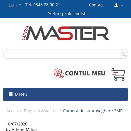
Tel: 0348 88 00 21
Contact
(Lei )
Preturi profesionisti
MENU
Acasa
/
Blog UltraMaster
/
Camera de supraveghere 2MP
16/07/2020
by Aftene Mihai