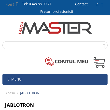
Tel: 0348 88 00 21
Contact
(Lei )
Preturi profesionisti
MENU
Acasa
/
JABLOTRON
JABLOTRON