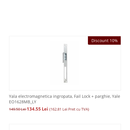
Discount 10%
Discount 10%
Yala electromagnetica ingropata, Fail Lock + parghie, Yale
EO1628MB_LY
134.55
Lei
149.50
Lei
(
162.81
Lei
Pret cu TVA)