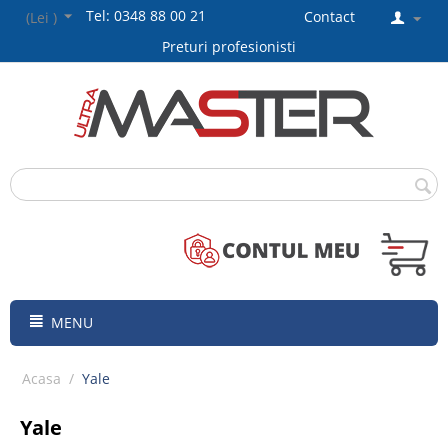
Tel: 0348 88 00 21
Contact
(Lei )
Preturi profesionisti
MENU
Acasa
/
Yale
Yale