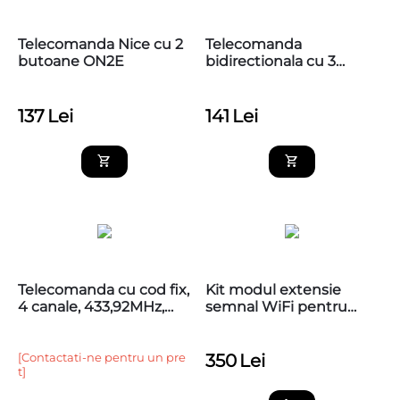
Telecomanda Nice cu 2
Telecomanda
butoane ON2E
bidirectionala cu 3
butoane Nice ON3EBD
137
Lei
141
Lei
Telecomanda cu cod fix,
Kit modul extensie
4 canale, 433,92MHz,
semnal WiFi pentru
Came TOP44FGN
automatizari Nice BIDI-
WIFIEXTR00, 2.4 GHz,
control de pe telefon,
[Contactati-ne pentru un pre
350
Lei
t]
compatibil BusT4,
IBT4N