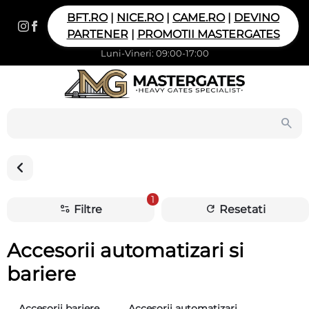
BFT.RO
|
NICE.RO
|
CAME.RO
|
DEVINO
PARTENER
|
PROMOTII MASTERGATES
Luni-Vineri: 09:00-17:00
1
Filtre
Resetati
Accesorii automatizari si
bariere
Accesorii bariere
Accesorii automatizari