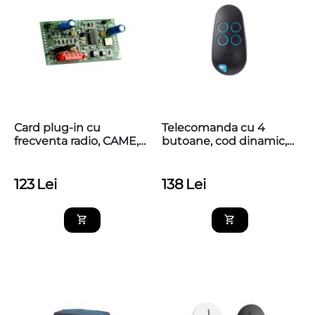
Card plug-in cu
Telecomanda cu 4
frecventa radio, CAME,
butoane, cod dinamic,
001AF43S
433,92MHz, Came
TOP44RBN
123
Lei
138
Lei