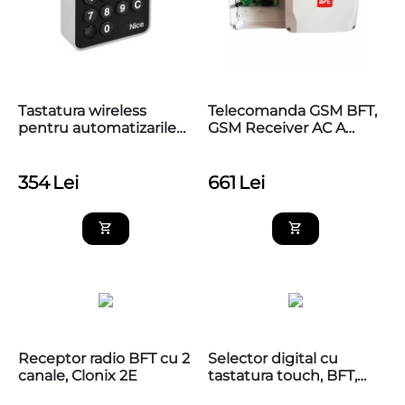
Tastatura wireless
Telecomanda GSM BFT,
pentru automatizarile
GSM Receiver AC A
Nice, EDSWG
230V BFT
354
Lei
661
Lei
Receptor radio BFT cu 2
Selector digital cu
canale, Clonix 2E
tastatura touch, BFT,
Q.BO