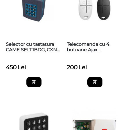
Selector cu tastatura
Telecomanda cu 4
CAME SELT1BDG, CXN
butoane Ajax
BUS, lumina albastra,
SpaceControl
CAME 806SL-0280
450
Lei
200
Lei