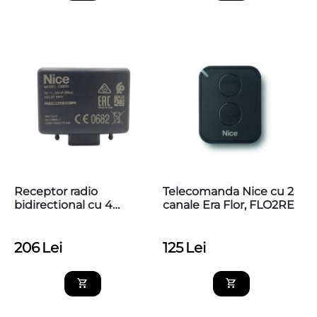
Receptor radio
Telecomanda Nice cu 2
bidirectional cu 4
canale Era Flor, FLO2RE
canale, Nice OXIBD
206
Lei
125
Lei