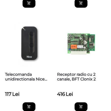
Telecomanda
Receptor radio cu 2
unidirectionala Nice
canale, BFT Clonix 2
MYGO2, 2 canale, 433.92
MHz
117
Lei
416
Lei