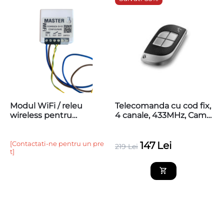
Modul WiFi / releu
Telecomanda cu cod fix,
wireless pentru
4 canale, 433MHz, Came
automatizari porti
TTS44FKS
[Contactati-ne pentru un pre
147
Lei
219
Lei
t]