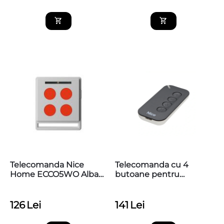
Telecomanda Nice
Telecomanda cu 4
Home ECCO5WO Alba
butoane pentru
Cu 4 Butoane
automatizari Nice,
433.92 MHz, MyGo4
126
Lei
141
Lei