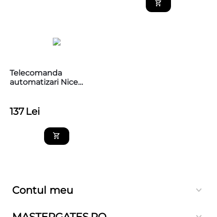
Telecomanda
automatizari Nice
Home Mandi4, 4 canale,
433.92 MHz, OD-Code
137
Lei
Contul meu
MASTERGATES.RO