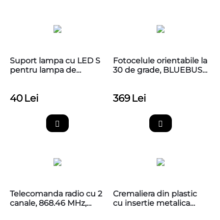
Suport lampa cu LED S
Fotocelule orientabile la
pentru lampa de
30 de grade, BLUEBUS,
semnalizare APAL
NICE EPMOB
40
Lei
369
Lei
Telecomanda radio cu 2
Cremaliera din plastic
canale, 868.46 MHz,
cu insertie metalica
MYGO2FM
Nice CR502