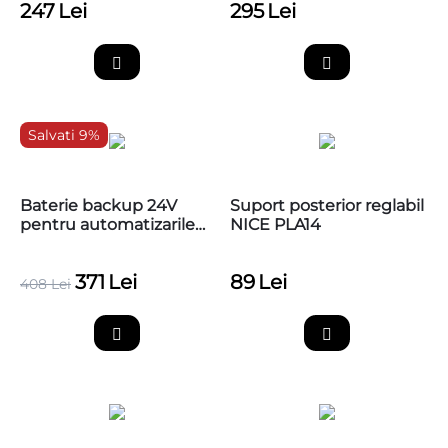
247
Lei
295
Lei
Salvati 9%
Baterie backup 24V
Suport posterior reglabil
pentru automatizarile
NICE PLA14
de porti Nice tip
WalkyKit, PS424
371
Lei
89
Lei
408
Lei