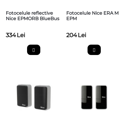
Fotocelule reflective
Fotocelule Nice ERA M
Nice EPMORB BlueBus
EPM
334
Lei
204
Lei