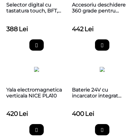
Selector digital cu
Accesoriu deschidere
tastatura touch, BFT,
360 grade pentru
Q.BO
poarta batanta cu
motoreductor ingropat
388
Lei
442
Lei
Nice M-FAB, MEA1
Yala electromagnetica
Baterie 24V cu
verticala NICE PLA10
incarcator integrat
pentru automatizarile
de porti Nice, PS324
420
Lei
400
Lei