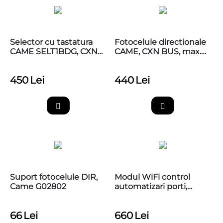
Selector cu tastatura
Fotocelule directionale
CAME SELT1BDG, CXN
CAME, CXN BUS, max.
BUS, lumina albastra,
20m, CAME 806TF-0110
CAME 806SL-0280
450
Lei
440
Lei
Suport fotocelule DIR,
Modul WiFi control
Came G02802
automatizari porti,
Securecom Door Master
300
66
Lei
660
Lei