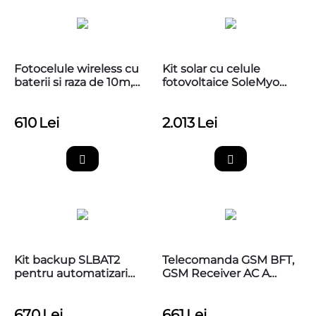
Fotocelule wireless cu
Kit solar cu celule
baterii si raza de 10m,
fotovoltaice SoleMyo
CAME 806TF-0060
pentru automatizari
NICE
610
Lei
2.013
Lei
Kit backup SLBAT2
Telecomanda GSM BFT,
pentru automatizari
GSM Receiver AC A
porti BFT
230V BFT
670
Lei
661
Lei