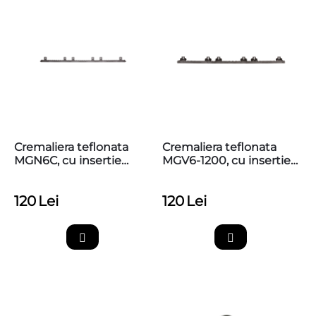
Cremaliera teflonata
Cremaliera teflonata
MGN6C, cu insertie
MGV6-1200, cu insertie
metalica, max. 800kg,
metalica, max. 1200kg,
prinderi sus
prinderi sus
120
Lei
120
Lei