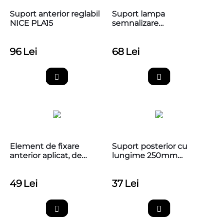
Suport anterior reglabil
Suport lampa
NICE PLA15
semnalizare
automatizari, BFT
P123025
96
Lei
68
Lei
Element de fixare
Suport posterior cu
anterior aplicat, de
lungime 250mm
insurubat NICE PLA8
pentru automatizarile
de porti batante NICE,
49
Lei
37
Lei
PLA6