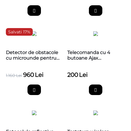
Salvati 17%
Detector de obstacole
Telecomanda cu 4
cu microunde pentru
butoane Ajax
detectarea prezentei
SpaceControl
autovehiculelor si a
960
Lei
200
Lei
persoanelor, PB-VR10 -
1.160
Lei
Radar microunde