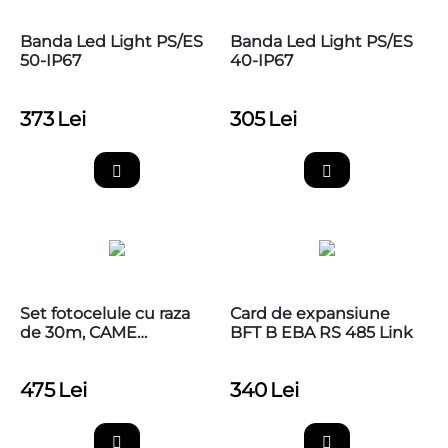
Banda Led Light PS/ES
Banda Led Light PS/ES
50-IP67
40-IP67
373
Lei
305
Lei
Set fotocelule cu raza
Card de expansiune
de 30m, CAME
BFT B EBA RS 485 Link
001DIR30
475
Lei
340
Lei