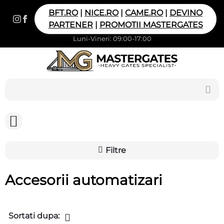
BFT.RO
|
NICE.RO
|
CAME.RO
|
DEVINO
PARTENER
|
PROMOTII MASTERGATES
Luni-Vineri: 09:00-17:00
Filtre
Accesorii automatizari
Sortati dupa: