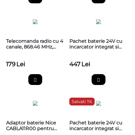
Telecomanda radio cu 4
Pachet baterie 24V cu
canale, 868.46 MHz,
incarcator integrat si
MYGO4FM
cablu adaptare, Nice
PS324
179
Lei
447
Lei
Salvati 1%
Adaptor baterie Nice
Pachet baterie 24V cu
CABLA11R00 pentru
incarcator integrat si
trecere de la 5 la 10 pin -
cablu adaptare, Nice