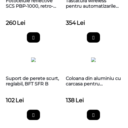
Fotocelule reflective
Tastatura wireless
SCS PBP-1000, retro-
pentru automatizarile
reflective polarizate,
Nice, EDSWG
raza 10m,
260
Lei
354
Lei
Suport de perete scurt,
Coloana din aluminiu cu
reglabil, BFT SFR B
carcasa pentru
fotocelule, Nice PPH1
102
Lei
138
Lei