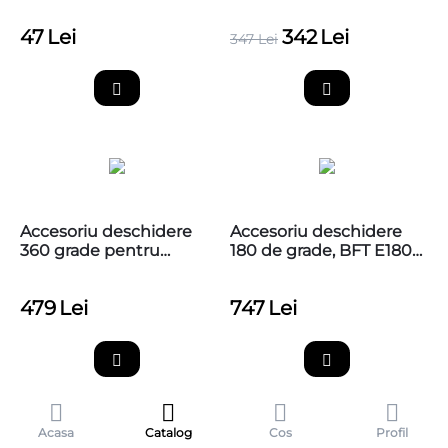
PS124 / PS324
PS124
47
Lei
342
Lei
347
Lei
Accesoriu deschidere
Accesoriu deschidere
360 grade pentru
180 de grade, BFT E180,
poarta batanta cu
pentru automatizare
motoreductor ingropat
ingropata ELI BT A40
479
Lei
747
Lei
Nice L-FAB, BMA1
Acasa
Catalog
Cos
Profil