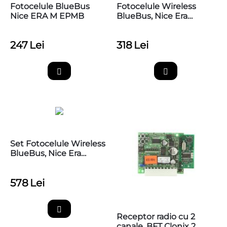
Fotocelule BlueBus
Fotocelule Wireless
Nice ERA M EPMB
BlueBus, Nice Era
Photocell M EPMOW
247
Lei
318
Lei
Set Fotocelule Wireless
BlueBus, Nice Era
Photocell M EPMOW
578
Lei
Receptor radio cu 2
canale, BFT Clonix 2