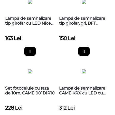
Lampa de semnalizare
Lampa de semnalizare
tip girofar cu LED Nice
tip girofar, gri, BFT
Wallyght
RADIUS LED BT A R1 W
24V
163
Lei
150
Lei
Set fotocelule cu raza
Lampa de semnalizare
de 10m, CAME 001DIR10
CAME KRX cu LED cu
capac alb
228
Lei
312
Lei