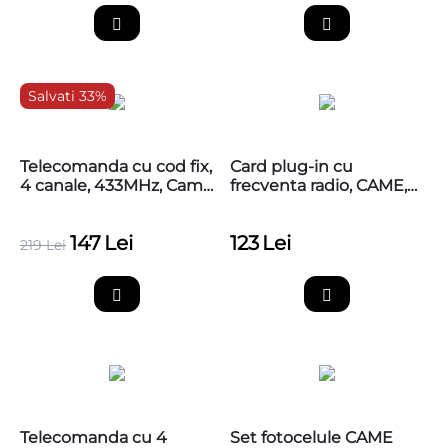
Salvati 33%
Telecomanda cu cod fix,
Card plug-in cu
4 canale, 433MHz, Came
frecventa radio, CAME,
TTS44FKS
001AF43S
147
Lei
123
Lei
219
Lei
Telecomanda cu 4
Set fotocelule CAME