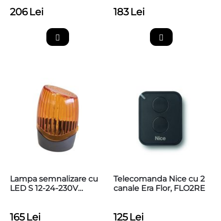
206
Lei
183
Lei
Lampa semnalizare cu
Telecomanda Nice cu 2
LED S 12-24-230V
canale Era Flor, FLO2RE
pentru automatizari
porti/bariere
165
Lei
125
Lei