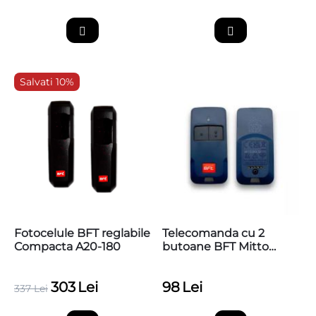
Salvati 10%
Fotocelule BFT reglabile
Telecomanda cu 2
Compacta A20-180
butoane BFT Mitto
COOL C2
303
Lei
98
Lei
337
Lei