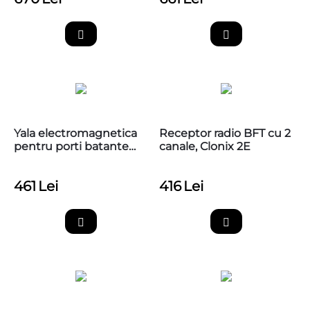
Yala electromagnetica
Receptor radio BFT cu 2
pentru porti batante
canale, Clonix 2E
BFT EBP BT A 24V
461
Lei
416
Lei