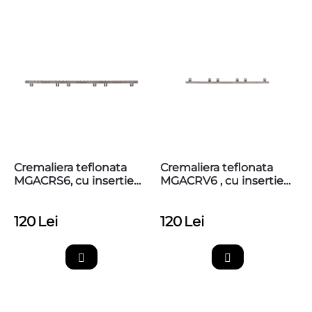
Cremaliera teflonata
Cremaliera teflonata
MGACRS6, cu insertie
MGACRV6 , cu insertie
metalica, max. 800kg,
metalica, max 800kg,
prinderi jos
prindere sus superioara
120
Lei
120
Lei