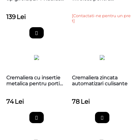
Led BT A 24V
automatizari porti
139
Lei
[Contactati-ne pentru un pre
t]
Cremaliera cu insertie
Cremaliera zincata
metalica pentru porti
automatizari culisante
culisante,1 metru, cu
accesorii de montaj
74
Lei
78
Lei