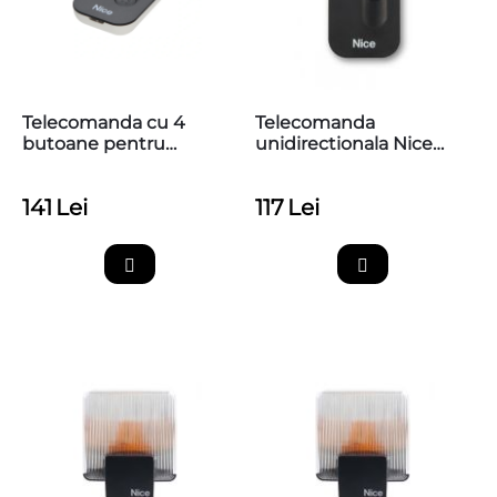
Telecomanda cu 4
Telecomanda
butoane pentru
unidirectionala Nice
automatizari Nice,
MYGO2, 2 canale, 433.92
433.92 MHz, MyGo4
MHz
141
Lei
117
Lei