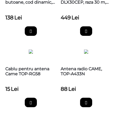
butoane, cod dinamic,
DLX30CEP, raza 30 m,
433,92MHz, Came
806TF-0080
TOP44RBN
138
Lei
449
Lei
Cablu pentru antena
Antena radio CAME,
Came TOP-RG58
TOP-A433N
15
Lei
88
Lei