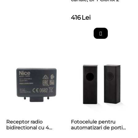
416
Lei
Receptor radio
Fotocelule pentru
bidirectional cu 4
automatizari de porti
canale, Nice OXIBD
AFEPN