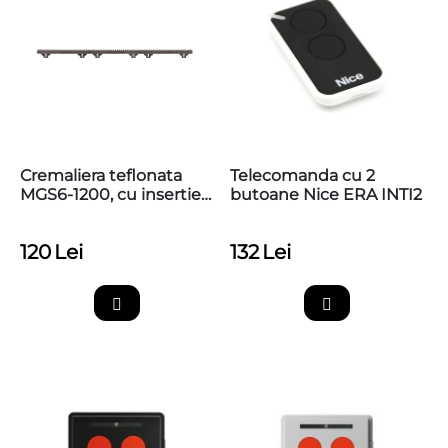
Cremaliera teflonata
Telecomanda cu 2
MGS6-1200, cu insertie
butoane Nice ERA INTI2
metalica, max 1200kg,
prindere inferioara
120
Lei
132
Lei