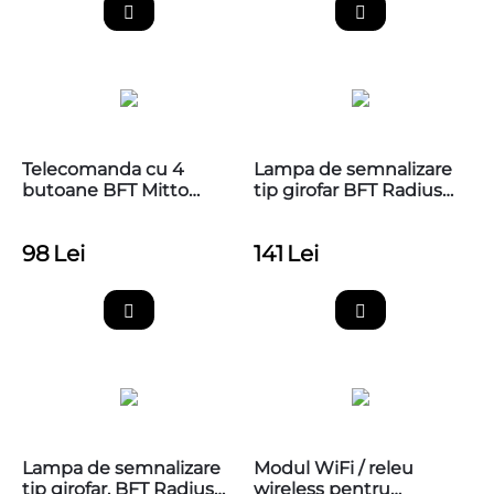
Telecomanda cu 4
Lampa de semnalizare
butoane BFT Mitto
tip girofar BFT Radius
COOL C4
Led AC A 230V pentru
automatizarile de porti
98
Lei
141
Lei
si bariere
Lampa de semnalizare
Modul WiFi / releu
tip girofar, BFT Radius
wireless pentru