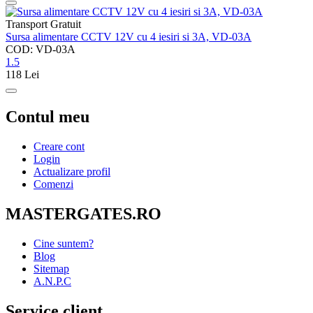
Transport Gratuit
Sursa alimentare CCTV 12V cu 4 iesiri si 3A, VD-03A
COD: VD-03A
1.5
118
Lei
Contul meu
Creare cont
Login
Actualizare profil
Comenzi
MASTERGATES.RO
Cine suntem?
Blog
Sitemap
A.N.P.C
Service client