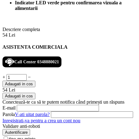
Indicator LED verde pentru confirmarea vizuala a
alimentarii
Descriere completa
54
Lei
ASISTENTA COMERCIALA
Call Center 0348880021
+
−
Adaugati in cos
54
Lei
Adaugati in cos
Conectează-te ca să te putem notifica când primești un răspuns
E-mail
Parola
V-ati uitat parola?
Inregistrati-va pentru a crea un cont nou
Validare anti-roboti
Autentificare
tine-ma minte