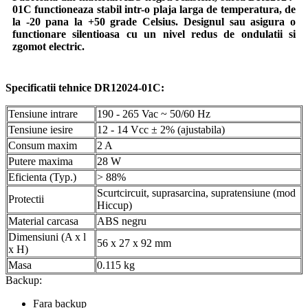
01C functioneaza stabil intr-o plaja larga de temperatura, de
la -20 pana la +50 grade Celsius. Designul sau asigura o
functionare silentioasa cu un nivel redus de ondulatii si
zgomot electric.
Specificatii tehnice DR12024-01C:
Tensiune intrare
190 - 265 Vac ~ 50/60 Hz
Tensiune iesire
12 - 14 Vcc ± 2% (ajustabila)
Consum maxim
2 A
Putere maxima
28 W
Eficienta (Typ.)
> 88%
Scurtcircuit, suprasarcina, supratensiune (mod
Protectii
Hiccup)
Material carcasa
ABS negru
Dimensiuni (A x l
56 x 27 x 92 mm
x H)
Masa
0.115 kg
Backup:
Fara backup