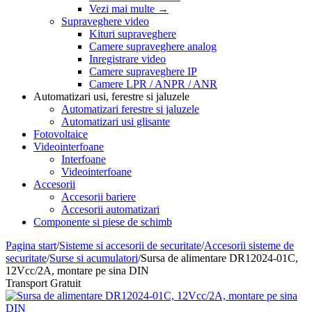
Vezi mai multe
→
Supraveghere video
Kituri supraveghere
Camere supraveghere analog
Inregistrare video
Camere supraveghere IP
Camere LPR / ANPR / ANR
Automatizari usi, ferestre si jaluzele
Automatizari ferestre si jaluzele
Automatizari usi glisante
Fotovoltaice
Videointerfoane
Interfoane
Videointerfoane
Accesorii
Accesorii bariere
Accesorii automatizari
Componente si piese de schimb
Pagina start
/
Sisteme si accesorii de securitate
/
Accesorii sisteme de
securitate
/
Surse si acumulatori
/
Sursa de alimentare DR12024-01C,
12Vcc/2A, montare pe sina DIN
Transport Gratuit