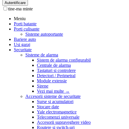
Autentificare
tine-ma minte
Meniu
Porti batante
Porti culisante
Sisteme autoportante
Bariere auto
Usi garaj
Securitate
Sisteme de alarma
Sistem de alarma configurabil
Centrale de alarma
Tastaturi si controlere
Detectori / Perimetral
Module extensie
Sirene
Vezi mai multe
→
Accesorii sisteme de securitate
Surse si acumulatori
Stocare date
Yale electromagnetice
Telecomenzi universale
Accesorii supraveghere video
Routere si switch-uri