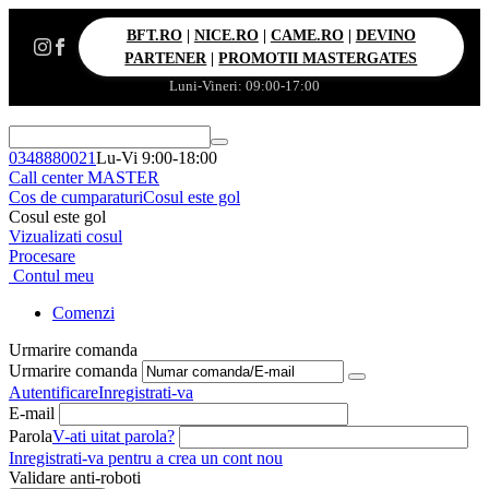
BFT.RO
|
NICE.RO
|
CAME.RO
|
DEVINO
PARTENER
|
PROMOTII MASTERGATES
Luni-Vineri: 09:00-17:00
0348880021
Lu-Vi 9:00-18:00
Call center MASTER
Cos de cumparaturi
Cosul este gol
Cosul este gol
Vizualizati cosul
Procesare
Contul meu
Comenzi
Urmarire comanda
Urmarire comanda
Autentificare
Inregistrati-va
E-mail
Parola
V-ati uitat parola?
Inregistrati-va pentru a crea un cont nou
Validare anti-roboti