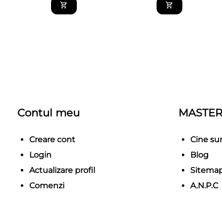
Contul meu
MASTER
Creare cont
Cine s
Login
Blog
Actualizare profil
Sitema
Comenzi
A.N.P.C