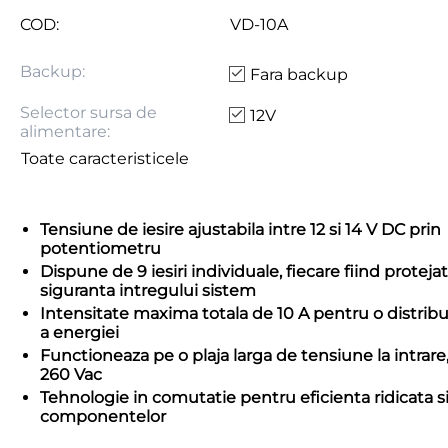
COD:
VD-10A
Backup:
Fara backup
Selector sursa de
12V
alimentare:
Toate caracteristicele
Tensiune de iesire ajustabila intre 12 si 14 V DC prin
potentiometru
Dispune de 9 iesiri individuale, fiecare fiind protej
siguranta intregului sistem
Intensitate maxima totala de 10 A pentru o distribut
a energiei
Functioneaza pe o plaja larga de tensiune la intrare,
260 Vac
Tehnologie in comutatie pentru eficienta ridicata si
componentelor