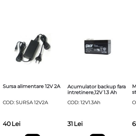
Sursa alimentare 12V 2A
M
Acumulator backup fara
s
intretinere,12V 1.3 Ah
A
COD: SURSA 12V2A
C
COD: 12V1.3Ah
40
Lei
6
31
Lei