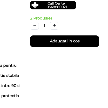
Call Center
0348880021
2 Produs(e)
−
+
Adaugati in cos
ata pentru
ie stabila
 intre 90 si
 protectia