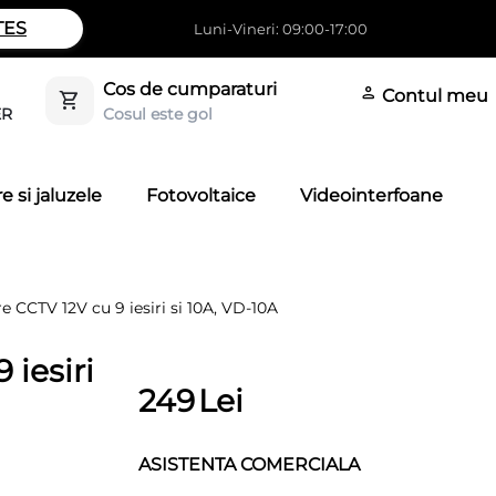
TES
Luni-Vineri: 09:00-17:00
Cos de cumparaturi
Contul meu
Cosul este gol
ER
e si jaluzele
Fotovoltaice
Videointerfoane
e CCTV 12V cu 9 iesiri si 10A, VD-10A
 iesiri
249
Lei
ASISTENTA COMERCIALA