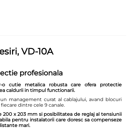
esiri, VD-10A
ectie profesionala
-o cutie metalica robusta care ofera protectie
ea caldurii in timpul functionarii.
 un management curat al cablajului, avand blocuri
iecare dintre cele 9 canale.
00 x 203 mm si posibilitatea de reglaj al tensiunii
iabila pentru instalatorii care doresc sa compenseze
istante mari.