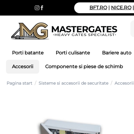
BFT.RO
|
NICE.RO
Porti batante
Porti culisante
Bariere auto
Accesorii
Componente si piese de schimb
/
/
Pagina start
Sisteme si accesorii de securitate
Accesorii