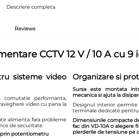
Descriere completa
Reviews
mentare CCTV 12 V / 10 A cu 9 i
ru sisteme video
Organizare si prot
Sursa este montata intr
mecanica si ajuta la disipar
 comutatie performanta,
raveghere video cu pana la
Designul interior permite
terminale dedicate pentru f
oate alimenta fara probleme
Dimensiunile compacte de 2
ice de securitate.
fac din VD-10A o alegere f
pierderile de tensiune pe d
DC prin potentiometru