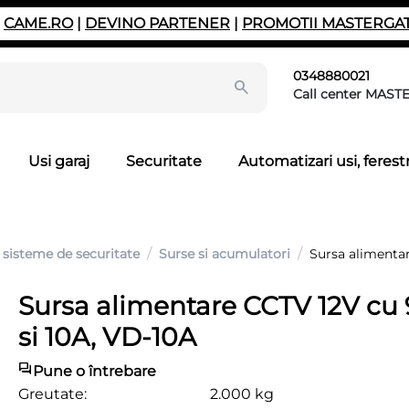
|
CAME.RO
|
DEVINO PARTENER
|
PROMOTII MASTERGA
0348880021
Call center MAST
Usi garaj
Securitate
Automatizari usi, ferestr
/
/
 sisteme de securitate
Surse si acumulatori
Sursa alimentar
Sursa alimentare CCTV 12V cu 9
si 10A, VD-10A
Pune o întrebare
Greutate:
2.000 kg