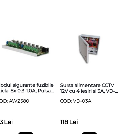
odul sigurante fuzibile
Sursa alimentare CCTV
ticla, 8x 0.3-1.0A, Pulsar
12V cu 4 iesiri si 3A, VD-
WZ580
03A
OD: AWZ580
COD: VD-03A
3
Lei
118
Lei