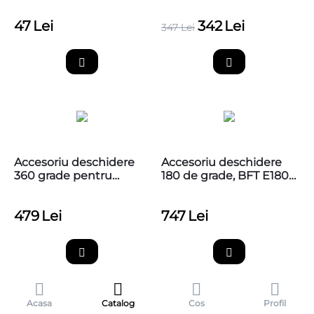
PS124 / PS324
PS124
47
Lei
342
Lei
347
Lei
Accesoriu deschidere
Accesoriu deschidere
360 grade pentru
180 de grade, BFT E180,
poarta batanta cu
pentru automatizare
motoreductor ingropat
ingropata ELI BT A40
479
Lei
747
Lei
Nice L-FAB, BMA1
Acasa
Catalog
Cos
Profil