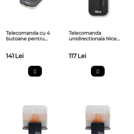
Telecomanda cu 4
Telecomanda
butoane pentru
unidirectionala Nice
automatizari Nice,
MYGO2, 2 canale, 433.92
433.92 MHz, MyGo4
MHz
141
Lei
117
Lei