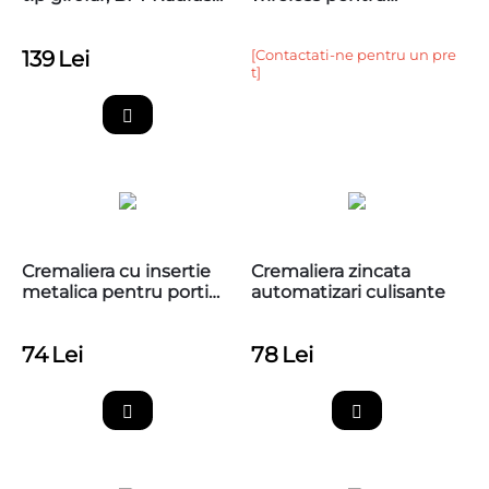
Led BT A 24V
automatizari porti
139
Lei
[Contactati-ne pentru un pre
t]
Cremaliera cu insertie
Cremaliera zincata
metalica pentru porti
automatizari culisante
culisante,1 metru, cu
accesorii de montaj
74
Lei
78
Lei