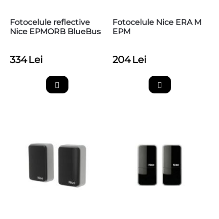
Fotocelule reflective
Fotocelule Nice ERA M
Nice EPMORB BlueBus
EPM
334
Lei
204
Lei