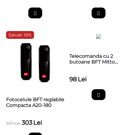
Salvati 10%
Telecomanda cu 2
butoane BFT Mitto
COOL C2
98
Lei
Fotocelule BFT reglabile
Compacta A20-180
303
Lei
337
Lei