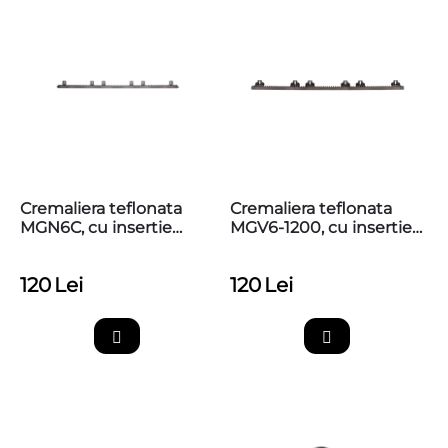
Cremaliera teflonata
Cremaliera teflonata
MGN6C, cu insertie
MGV6-1200, cu insertie
metalica, max. 800kg,
metalica, max. 1200kg,
prinderi sus
prinderi sus
120
Lei
120
Lei