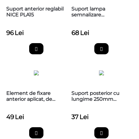
Suport anterior reglabil
Suport lampa
NICE PLA15
semnalizare
automatizari, BFT
P123025
96
Lei
68
Lei
Element de fixare
Suport posterior cu
anterior aplicat, de
lungime 250mm
insurubat NICE PLA8
pentru automatizarile
de porti batante NICE,
49
Lei
37
Lei
PLA6