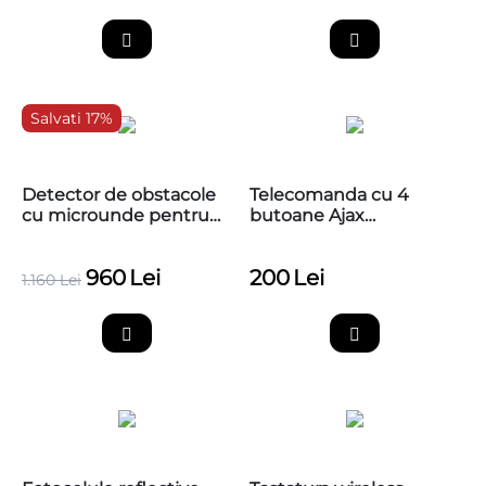
Salvati 17%
Detector de obstacole
Telecomanda cu 4
cu microunde pentru
butoane Ajax
detectarea prezentei
SpaceControl
autovehiculelor si a
960
Lei
200
Lei
persoanelor, PB-VR10 -
1.160
Lei
Radar microunde