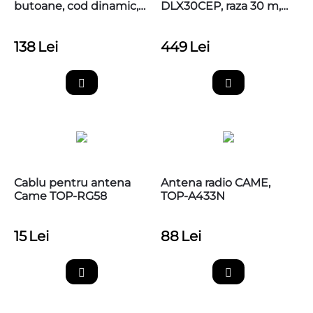
butoane, cod dinamic,
DLX30CEP, raza 30 m,
433,92MHz, Came
806TF-0080
TOP44RBN
138
Lei
449
Lei
Cablu pentru antena
Antena radio CAME,
Came TOP-RG58
TOP-A433N
15
Lei
88
Lei