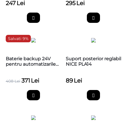
247
Lei
295
Lei
Salvati 9%
Baterie backup 24V
Suport posterior reglabil
pentru automatizarile
NICE PLA14
de porti Nice tip
WalkyKit, PS424
371
Lei
89
Lei
408
Lei