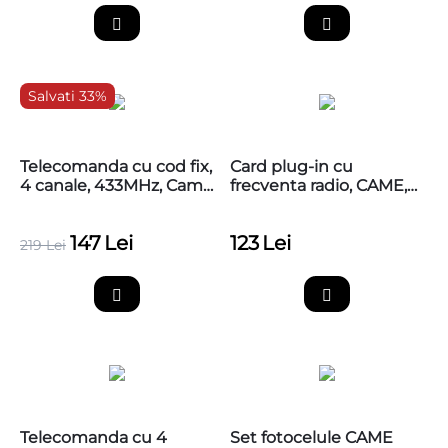
Salvati 33%
Telecomanda cu cod fix,
Card plug-in cu
4 canale, 433MHz, Came
frecventa radio, CAME,
TTS44FKS
001AF43S
147
Lei
123
Lei
219
Lei
Telecomanda cu 4
Set fotocelule CAME