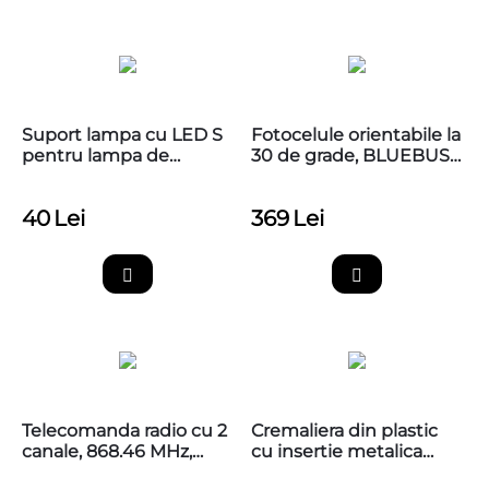
Suport lampa cu LED S
Fotocelule orientabile la
pentru lampa de
30 de grade, BLUEBUS,
semnalizare APAL
NICE EPMOB
40
Lei
369
Lei
Telecomanda radio cu 2
Cremaliera din plastic
canale, 868.46 MHz,
cu insertie metalica
MYGO2FM
Nice CR502