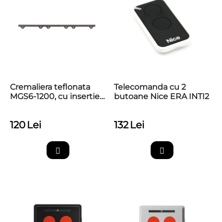
Cremaliera teflonata
Telecomanda cu 2
MGS6-1200, cu insertie
butoane Nice ERA INTI2
metalica, max 1200kg,
prindere inferioara
120
Lei
132
Lei