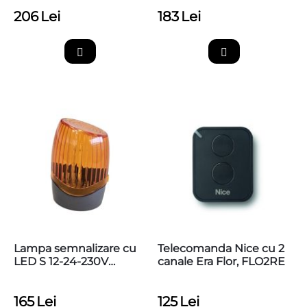
206
Lei
183
Lei
Lampa semnalizare cu
Telecomanda Nice cu 2
LED S 12-24-230V
canale Era Flor, FLO2RE
pentru automatizari
porti/bariere
165
Lei
125
Lei