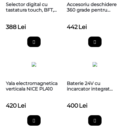
Selector digital cu
Accesoriu deschidere
tastatura touch, BFT,
360 grade pentru
Q.BO
poarta batanta cu
motoreductor ingropat
388
Lei
442
Lei
Nice M-FAB, MEA1
Yala electromagnetica
Baterie 24V cu
verticala NICE PLA10
incarcator integrat
pentru automatizarile
de porti Nice, PS324
420
Lei
400
Lei