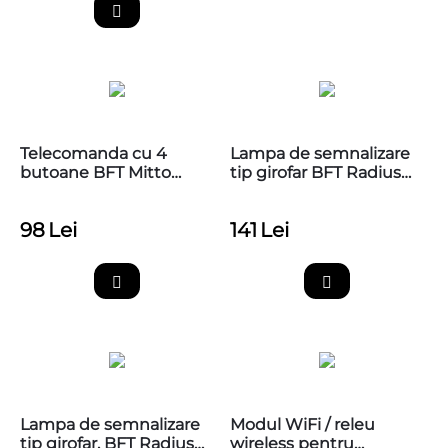
Telecomanda cu 4
Lampa de semnalizare
butoane BFT Mitto
tip girofar BFT Radius
COOL C4
Led AC A 230V pentru
automatizarile de porti
98
Lei
141
Lei
si bariere
Lampa de semnalizare
Modul WiFi / releu
tip girofar, BFT Radius
wireless pentru