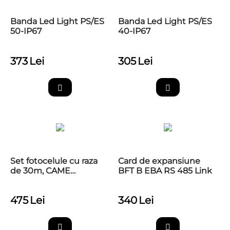
Banda Led Light PS/ES
Banda Led Light PS/ES
50-IP67
40-IP67
373
Lei
305
Lei
Set fotocelule cu raza
Card de expansiune
de 30m, CAME
BFT B EBA RS 485 Link
001DIR30
475
Lei
340
Lei