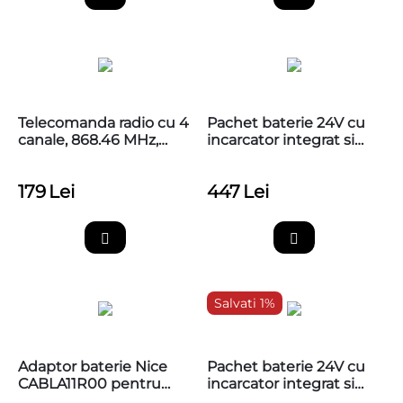
Telecomanda radio cu 4
Pachet baterie 24V cu
canale, 868.46 MHz,
incarcator integrat si
MYGO4FM
cablu adaptare, Nice
PS324
179
Lei
447
Lei
Salvati 1%
Adaptor baterie Nice
Pachet baterie 24V cu
CABLA11R00 pentru
incarcator integrat si
trecere de la 5 la 10 pin -
cablu adaptare, Nice