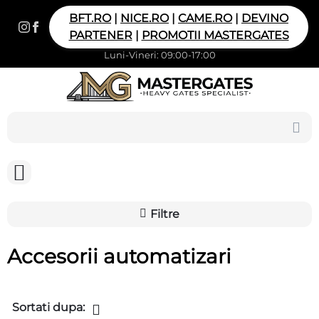
BFT.RO
|
NICE.RO
|
CAME.RO
|
DEVINO
PARTENER
|
PROMOTII MASTERGATES
Luni-Vineri: 09:00-17:00
Filtre
Accesorii automatizari
Sortati dupa: