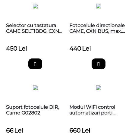
Selector cu tastatura
Fotocelule directionale
CAME SELT1BDG, CXN
CAME, CXN BUS, max.
BUS, lumina albastra,
20m, CAME 806TF-0110
CAME 806SL-0280
450
Lei
440
Lei
Suport fotocelule DIR,
Modul WiFi control
Came G02802
automatizari porti,
Securecom Door Master
300
66
Lei
660
Lei