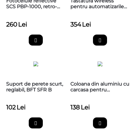
Fotocelule reflective
Tastatura wireless
SCS PBP-1000, retro-
pentru automatizarile
reflective polarizate,
Nice, EDSWG
raza 10m,
260
Lei
354
Lei
Suport de perete scurt,
Coloana din aluminiu cu
reglabil, BFT SFR B
carcasa pentru
fotocelule, Nice PPH1
102
Lei
138
Lei