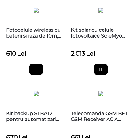
Fotocelule wireless cu
Kit solar cu celule
baterii si raza de 10m,
fotovoltaice SoleMyo
CAME 806TF-0060
pentru automatizari
NICE
610
Lei
2.013
Lei
Kit backup SLBAT2
Telecomanda GSM BFT,
pentru automatizari
GSM Receiver AC A
porti BFT
230V BFT
670
Lei
661
Lei