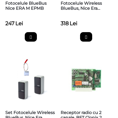
Fotocelule BlueBus
Fotocelule Wireless
Nice ERA M EPMB
BlueBus, Nice Era
Photocell M EPMOW
247
Lei
318
Lei
Set Fotocelule Wireless
Receptor radio cu 2
BlueBus, Nice Era
canale, BFT Clonix 2