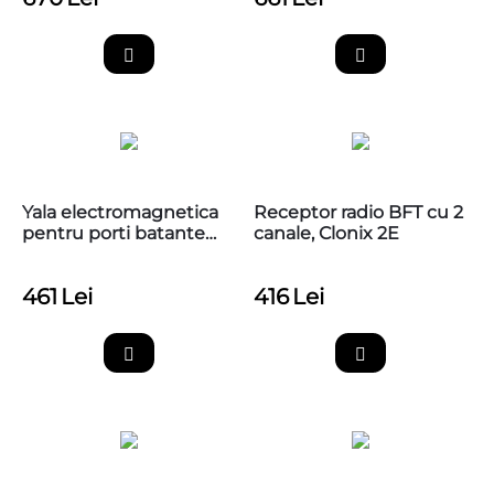
Yala electromagnetica
Receptor radio BFT cu 2
pentru porti batante
canale, Clonix 2E
BFT EBP BT A 24V
461
Lei
416
Lei