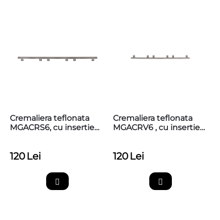
Cremaliera teflonata
Cremaliera teflonata
MGACRS6, cu insertie
MGACRV6 , cu insertie
metalica, max. 800kg,
metalica, max 800kg,
prinderi jos
prindere sus superioara
120
Lei
120
Lei