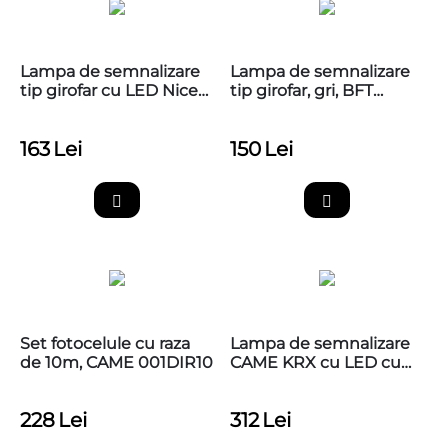
Lampa de semnalizare
Lampa de semnalizare
tip girofar cu LED Nice
tip girofar, gri, BFT
Wallyght
RADIUS LED BT A R1 W
24V
163
Lei
150
Lei
Set fotocelule cu raza
Lampa de semnalizare
de 10m, CAME 001DIR10
CAME KRX cu LED cu
capac alb
228
Lei
312
Lei