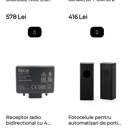
Photocell M EPMOW
578
Lei
416
Lei
Receptor radio
Fotocelule pentru
bidirectional cu 4
automatizari de porti
canale, Nice OXIBD
AFEPN