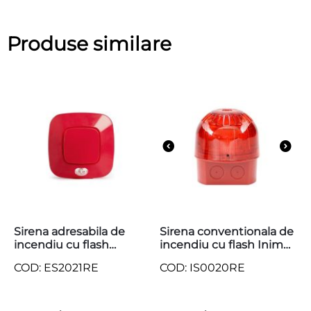
Produse similare
Sirena adresabila de
Sirena conventionala de
incendiu cu flash
incendiu cu flash Inim
protocol Enea Inim,
IS0020RE, rosie, IP65,
COD: ES2021RE
COD: IS0020RE
ES2021RE
EN54-3