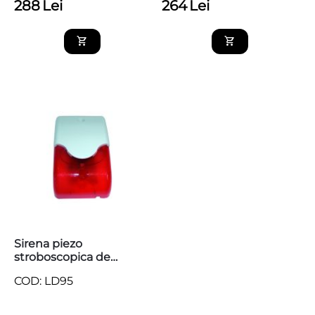
288
Lei
264
Lei
Sirena piezo
stroboscopica de
interior LD95, 110 dB
COD: LD95