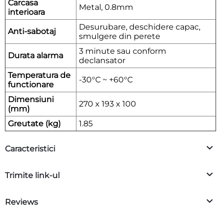
Carcasa
Metal, 0.8mm
interioara
Desurubare, deschidere capac,
Anti-sabotaj
smulgere din perete
3 minute sau conform
Durata alarma
declansator
Temperatura de
-30°C ~ +60°C
functionare
Dimensiuni
270 x 193 x 100
(mm)
Greutate (kg)
1.85
Caracteristici
Trimite link-ul
Reviews