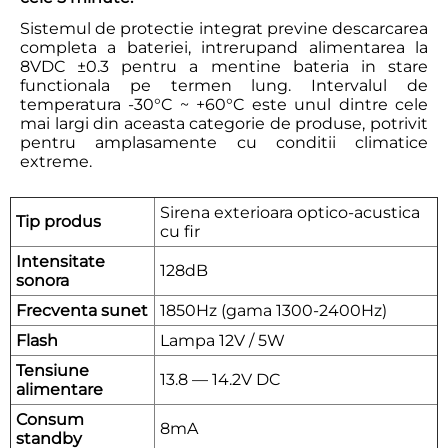
Sistemul de protectie integrat previne descarcarea
completa a bateriei, intrerupand alimentarea la
8VDC ±0.3 pentru a mentine bateria in stare
functionala pe termen lung. Intervalul de
temperatura -30°C ~ +60°C este unul dintre cele
mai largi din aceasta categorie de produse, potrivit
pentru amplasamente cu conditii climatice
extreme.
Sirena exterioara optico-acustica
Tip produs
cu fir
Intensitate
128dB
sonora
Frecventa sunet
1850Hz (gama 1300-2400Hz)
Flash
Lampa 12V / 5W
Tensiune
13.8 — 14.2V DC
alimentare
Consum
8mA
standby