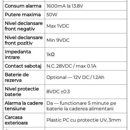
Consum alarma
1600mA la 13.8V
Putere maxima
50W
Nivel declansare
Max 1VDC
front negativ
Nivel declansare
Min 9VDC
front pozitiv
Impedanta
1kΩ
intrare
Contact sabotaj
N.C. 28VDC / max 0.1A
Baterie de
Optional — 12V DC / 1.2Ah
rezerva
Nivel protectie
8VDC ±0.3
baterie
Alarma la cadere
Da — functionare 5 minute pe
tensiune
baterie la caderea alimentarii
Carcasa
Plastic PC cu protectie UV, 3mm
exterioara