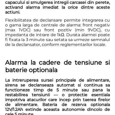
capacului si smulgerea intregii carcasei din perete,
activand alarma imediat la orice dintre aceste
actiuni.
Flexibilitatea de declansare permite integrarea cu
o gama larga de centrale de alarma: front negativ
(max 1VDC) sau front pozitiv (min 9VDC), cu
impedanta de intrare de 1kΩ. Durata alarmei poate
fi fixata la 3 minute sau setata sa urmeze semnalul
de la declansator, conform reglementarilor locale.
Alarma la cadere de tensiune si
baterie optionala
La intreruperea sursei principale de alimentare,
sirena se declanseaza automat si continua sa
functioneze timp de 5 minute sau pana la
restabilirea tensiunii — o protectie esentiala
impotriva atacurilor care incep prin taerea firelor
de alimentare. Bateria de rezerva optionala
12V/1.2Ah extinde aceasta autonomie dincolo de
cele 5 minute.