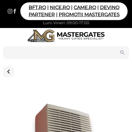
BFT.RO
|
NICE.RO
|
CAME.RO
|
DEVINO
PARTENER
|
PROMOTII MASTERGATES
Luni-Vineri: 09:00-17:00