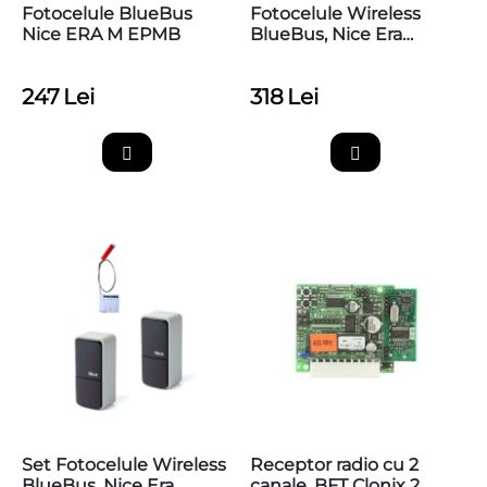
Fotocelule BlueBus
Fotocelule Wireless
Nice ERA M EPMB
BlueBus, Nice Era
Photocell M EPMOW
247
Lei
318
Lei
Set Fotocelule Wireless
Receptor radio cu 2
BlueBus, Nice Era
canale, BFT Clonix 2