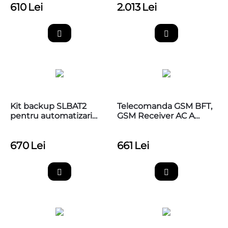
610
Lei
2.013
Lei
Kit backup SLBAT2
Telecomanda GSM BFT,
pentru automatizari
GSM Receiver AC A
porti BFT
230V BFT
670
Lei
661
Lei