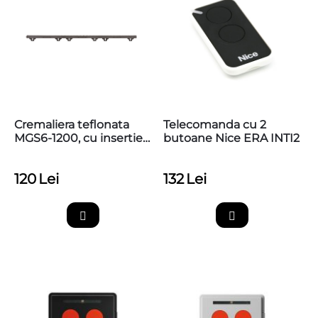
Cremaliera teflonata
Telecomanda cu 2
MGS6-1200, cu insertie
butoane Nice ERA INTI2
metalica, max 1200kg,
prindere inferioara
120
Lei
132
Lei