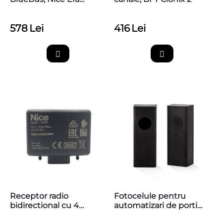
Photocell M EPMOW
578
Lei
416
Lei
Receptor radio
Fotocelule pentru
bidirectional cu 4
automatizari de porti
canale, Nice OXIBD
AFEPN