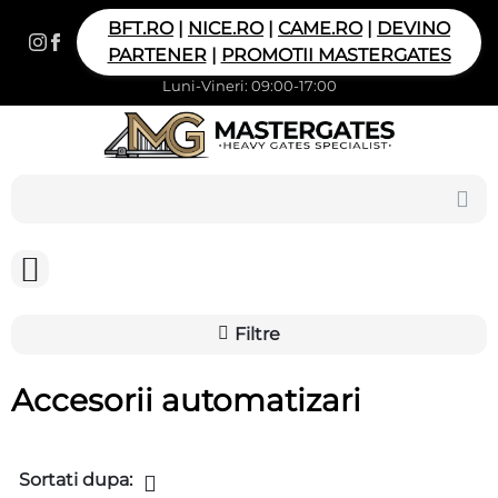
BFT.RO
|
NICE.RO
|
CAME.RO
|
DEVINO
PARTENER
|
PROMOTII MASTERGATES
Luni-Vineri: 09:00-17:00
Filtre
Accesorii automatizari
Sortati dupa: