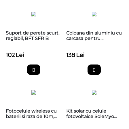
Suport de perete scurt,
Coloana din aluminiu cu
reglabil, BFT SFR B
carcasa pentru
fotocelule, Nice PPH1
102
Lei
138
Lei
Fotocelule wireless cu
Kit solar cu celule
baterii si raza de 10m,
fotovoltaice SoleMyo
CAME 806TF-0060
pentru automatizari
NICE