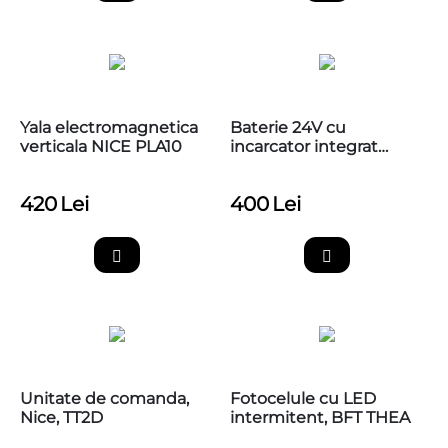
Yala electromagnetica
Baterie 24V cu
verticala NICE PLA10
incarcator integrat
pentru automatizarile
de porti Nice, PS324
420
Lei
400
Lei
Unitate de comanda,
Fotocelule cu LED
Nice, TT2D
intermitent, BFT THEA