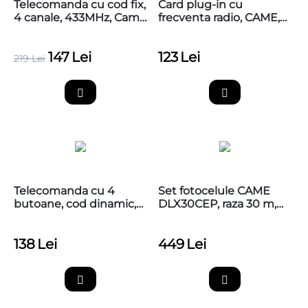
Telecomanda cu cod fix,
Card plug-in cu
4 canale, 433MHz, Came
frecventa radio, CAME,
TTS44FKS
001AF43S
147
Lei
123
Lei
219
Lei
Telecomanda cu 4
Set fotocelule CAME
butoane, cod dinamic,
DLX30CEP, raza 30 m,
433,92MHz, Came
806TF-0080
TOP44RBN
138
Lei
449
Lei