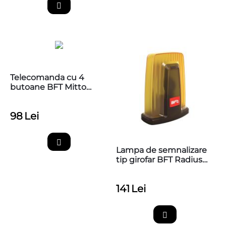
Telecomanda cu 4
butoane BFT Mitto
COOL C4
98
Lei
Lampa de semnalizare
tip girofar BFT Radius
Led AC A 230V pentru
automatizarile de porti
141
Lei
si bariere