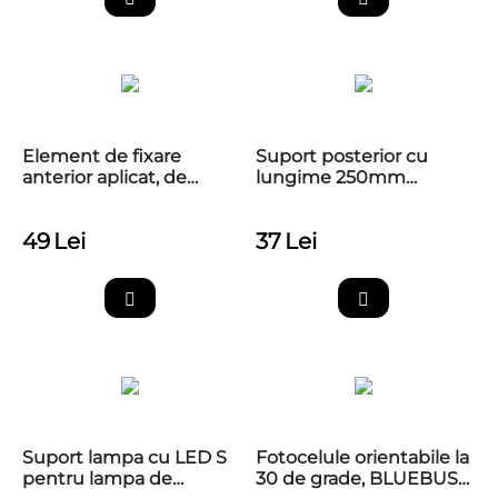
Element de fixare
Suport posterior cu
anterior aplicat, de
lungime 250mm
insurubat NICE PLA8
pentru automatizarile
de porti batante NICE,
49
Lei
37
Lei
PLA6
Suport lampa cu LED S
Fotocelule orientabile la
pentru lampa de
30 de grade, BLUEBUS,