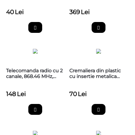
semnalizare APAL
NICE EPMOB
40
Lei
369
Lei
Telecomanda radio cu 2
Cremaliera din plastic
canale, 868.46 MHz,
cu insertie metalica
MYGO2FM
Nice CR502
148
Lei
70
Lei