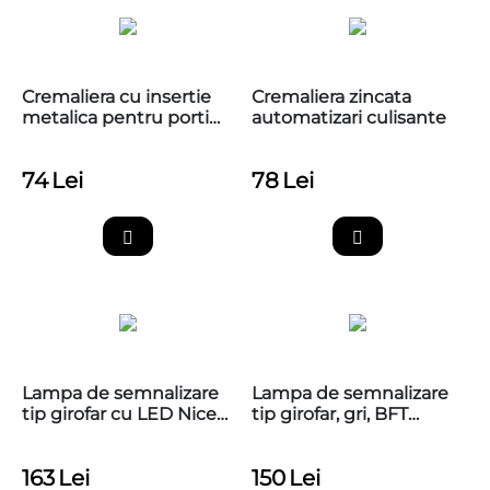
Cremaliera cu insertie
Cremaliera zincata
metalica pentru porti
automatizari culisante
culisante,1 metru, cu
accesorii de montaj
74
Lei
78
Lei
Lampa de semnalizare
Lampa de semnalizare
tip girofar cu LED Nice
tip girofar, gri, BFT
Wallyght
RADIUS LED BT A R1 W
24V
163
Lei
150
Lei