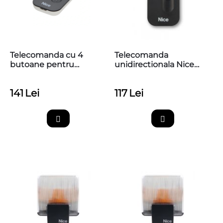
Telecomanda cu 4
Telecomanda
butoane pentru
unidirectionala Nice
automatizari Nice,
MYGO2, 2 canale, 433.92
433.92 MHz, MyGo4
MHz
141
Lei
117
Lei