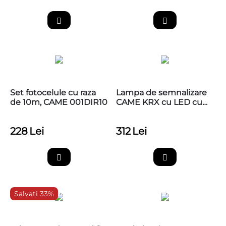
Set fotocelule cu raza
Lampa de semnalizare
de 10m, CAME 001DIR10
CAME KRX cu LED cu
capac alb
228
Lei
312
Lei
Salvati 33%