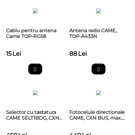
Cablu pentru antena
Antena radio CAME,
Came TOP-RG58
TOP-A433N
15
Lei
88
Lei
Selector cu tastatura
Fotocelule directionale
CAME SELT1BDG, CXN
CAME, CXN BUS, max.
BUS, lumina albastra,
20m, CAME 806TF-0110
CAME 806SL-0280