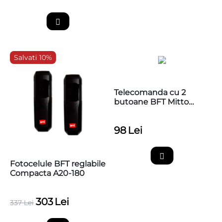
Salvati 10%
Telecomanda cu 2
butoane BFT Mitto
COOL C2
98
Lei
Fotocelule BFT reglabile
Compacta A20-180
303
Lei
337
Lei