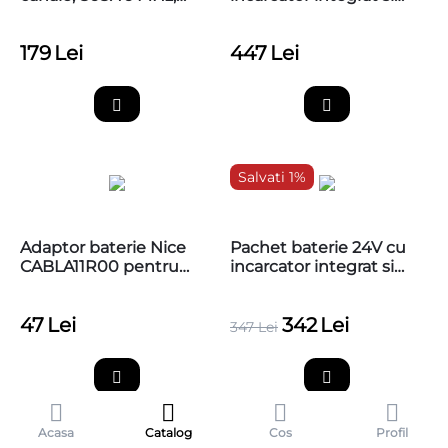
MYGO4FM
cablu adaptare, Nice
PS324
179
Lei
447
Lei
Salvati 1%
Adaptor baterie Nice
Pachet baterie 24V cu
CABLA11R00 pentru
incarcator integrat si
trecere de la 5 la 10 pin -
cablu adaptare, Nice
PS124 / PS324
PS124
47
Lei
342
Lei
347
Lei
Acasa
Catalog
Cos
Profil