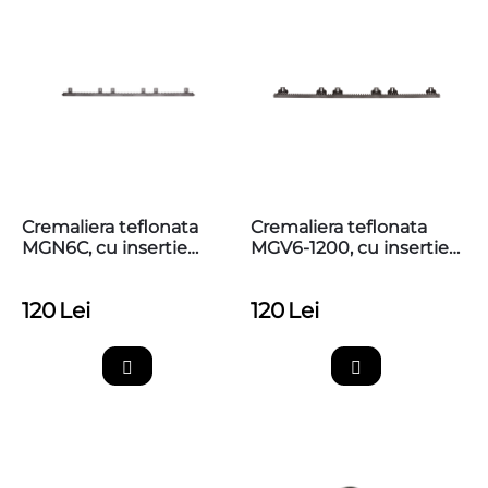
Cremaliera teflonata
Cremaliera teflonata
MGN6C, cu insertie
MGV6-1200, cu insertie
metalica, max. 800kg,
metalica, max. 1200kg,
prinderi sus
prinderi sus
120
Lei
120
Lei