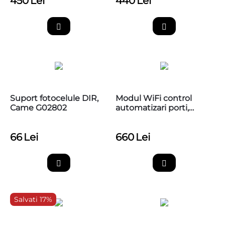
450
Lei
440
Lei
Suport fotocelule DIR,
Modul WiFi control
Came G02802
automatizari porti,
Securecom Door Master
300
66
Lei
660
Lei
Salvati 17%