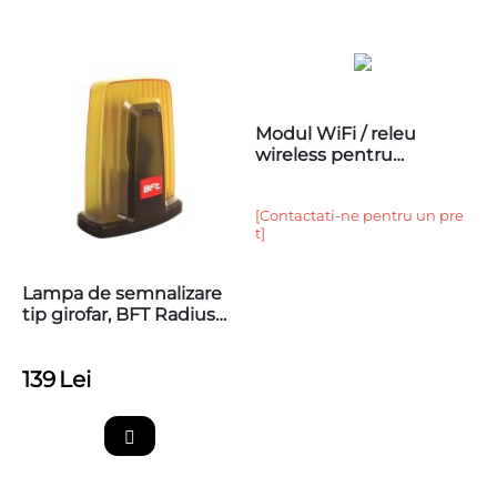
Modul WiFi / releu
wireless pentru
automatizari porti
[Contactati-ne pentru un pre
t]
Lampa de semnalizare
tip girofar, BFT Radius
Led BT A 24V
139
Lei