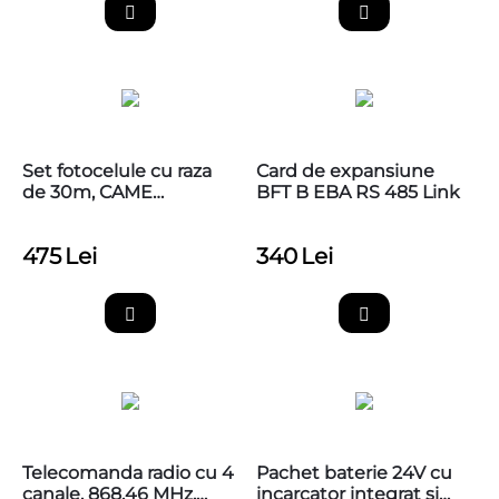
Set fotocelule cu raza
Card de expansiune
de 30m, CAME
BFT B EBA RS 485 Link
001DIR30
475
Lei
340
Lei
Telecomanda radio cu 4
Pachet baterie 24V cu
canale, 868.46 MHz,
incarcator integrat si