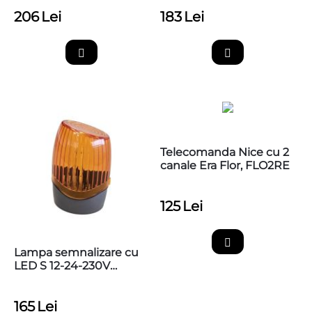
206
Lei
183
Lei
Telecomanda Nice cu 2
canale Era Flor, FLO2RE
125
Lei
Lampa semnalizare cu
LED S 12-24-230V
pentru automatizari
porti/bariere
165
Lei