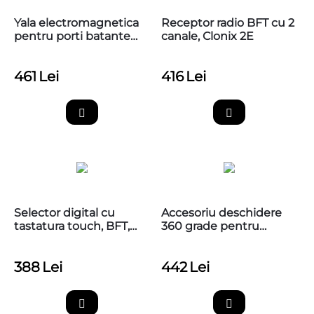
Yala electromagnetica
Receptor radio BFT cu 2
pentru porti batante
canale, Clonix 2E
BFT EBP BT A 24V
461
Lei
416
Lei
Selector digital cu
Accesoriu deschidere
tastatura touch, BFT,
360 grade pentru
Q.BO
poarta batanta cu
motoreductor ingropat
388
Lei
442
Lei
Nice M-FAB, MEA1