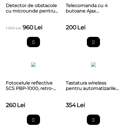
Detector de obstacole
Telecomanda cu 4
cu microunde pentru
butoane Ajax
detectarea prezentei
SpaceControl
autovehiculelor si a
960
Lei
200
Lei
persoanelor, PB-VR10 -
1.160
Lei
Radar microunde
Fotocelule reflective
Tastatura wireless
SCS PBP-1000, retro-
pentru automatizarile
reflective polarizate,
Nice, EDSWG
raza 10m,
260
Lei
354
Lei