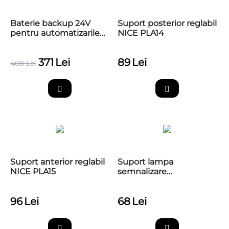
Baterie backup 24V
Suport posterior reglabil
pentru automatizarile
NICE PLA14
de porti Nice tip
WalkyKit, PS424
371
Lei
89
Lei
408
Lei
Suport anterior reglabil
Suport lampa
NICE PLA15
semnalizare
automatizari, BFT
P123025
96
Lei
68
Lei