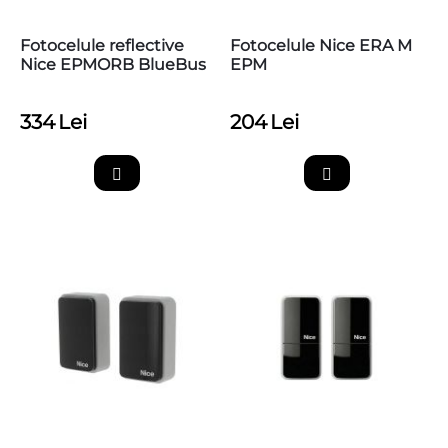
Fotocelule reflective
Fotocelule Nice ERA M
Nice EPMORB BlueBus
EPM
334
Lei
204
Lei