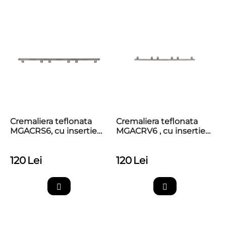
Cremaliera teflonata
Cremaliera teflonata
MGACRS6, cu insertie
MGACRV6 , cu insertie
metalica, max. 800kg,
metalica, max 800kg,
prinderi jos
prindere sus superioara
120
Lei
120
Lei