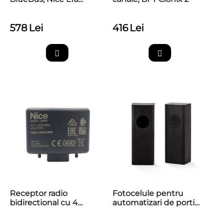
Photocell M EPMOW
578
Lei
416
Lei
Receptor radio
Fotocelule pentru
bidirectional cu 4
automatizari de porti
canale, Nice OXIBD
AFEPN