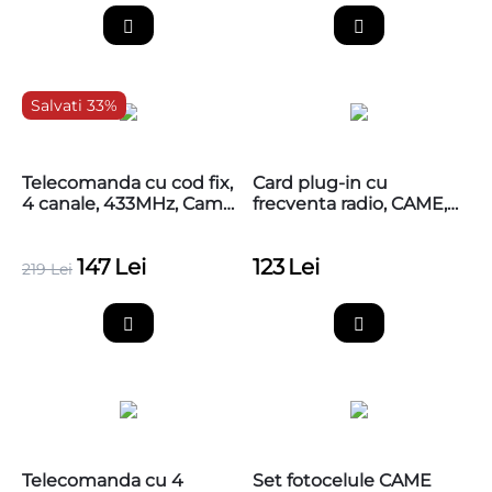
Salvati 33%
Telecomanda cu cod fix,
Card plug-in cu
4 canale, 433MHz, Came
frecventa radio, CAME,
TTS44FKS
001AF43S
147
Lei
123
Lei
219
Lei
Telecomanda cu 4
Set fotocelule CAME