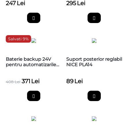
247
Lei
295
Lei
Salvati 9%
Baterie backup 24V
Suport posterior reglabil
pentru automatizarile
NICE PLA14
de porti Nice tip
WalkyKit, PS424
371
Lei
89
Lei
408
Lei