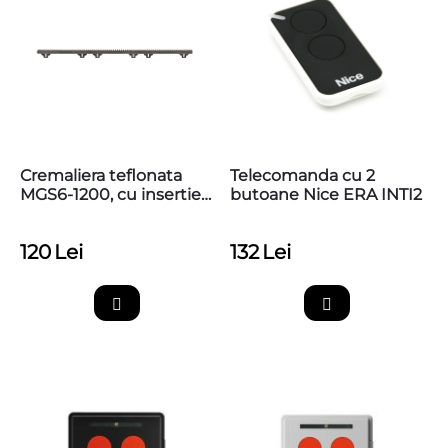
Cremaliera teflonata
Telecomanda cu 2
MGS6-1200, cu insertie
butoane Nice ERA INTI2
metalica, max 1200kg,
prindere inferioara
120
Lei
132
Lei