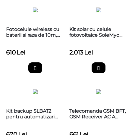
Fotocelule wireless cu
Kit solar cu celule
baterii si raza de 10m,
fotovoltaice SoleMyo
CAME 806TF-0060
pentru automatizari
NICE
610
Lei
2.013
Lei
Kit backup SLBAT2
Telecomanda GSM BFT,
pentru automatizari
GSM Receiver AC A
porti BFT
230V BFT
670
Lei
661
Lei