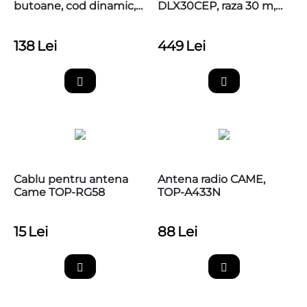
butoane, cod dinamic,
DLX30CEP, raza 30 m,
433,92MHz, Came
806TF-0080
TOP44RBN
138
Lei
449
Lei
Cablu pentru antena
Antena radio CAME,
Came TOP-RG58
TOP-A433N
15
Lei
88
Lei