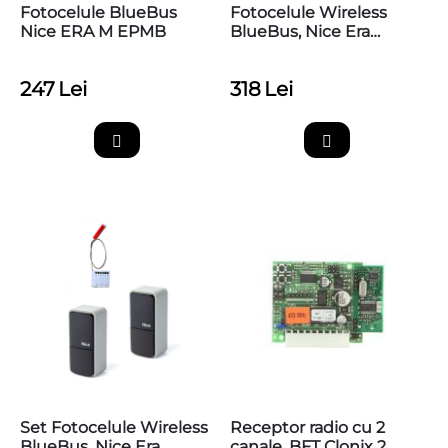
Fotocelule BlueBus
Fotocelule Wireless
Nice ERA M EPMB
BlueBus, Nice Era
Photocell M EPMOW
247
Lei
318
Lei
Set Fotocelule Wireless
Receptor radio cu 2
BlueBus, Nice Era
canale, BFT Clonix 2