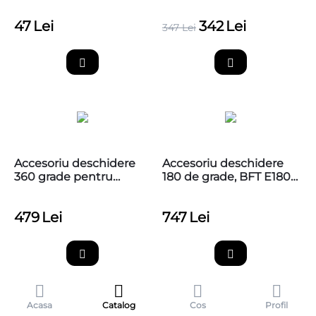
PS124 / PS324
PS124
47
Lei
342
Lei
347
Lei
Accesoriu deschidere
Accesoriu deschidere
360 grade pentru
180 de grade, BFT E180,
poarta batanta cu
pentru automatizare
motoreductor ingropat
ingropata ELI BT A40
479
Lei
747
Lei
Nice L-FAB, BMA1
Acasa
Catalog
Cos
Profil