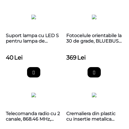
Suport lampa cu LED S
Fotocelule orientabile la
pentru lampa de
30 de grade, BLUEBUS,
semnalizare APAL
NICE EPMOB
40
Lei
369
Lei
Telecomanda radio cu 2
Cremaliera din plastic
canale, 868.46 MHz,
cu insertie metalica
MYGO2FM
Nice CR502