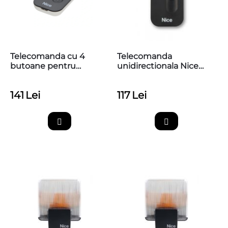
Telecomanda cu 4
Telecomanda
butoane pentru
unidirectionala Nice
automatizari Nice,
MYGO2, 2 canale, 433.92
433.92 MHz, MyGo4
MHz
141
Lei
117
Lei