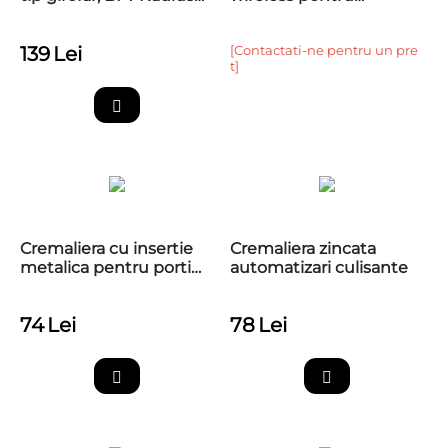
Led BT A 24V
automatizari porti
139
Lei
[Contactati-ne pentru un pre
t]
Cremaliera cu insertie
Cremaliera zincata
metalica pentru porti
automatizari culisante
culisante,1 metru, cu
accesorii de montaj
74
Lei
78
Lei