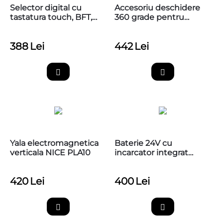
Selector digital cu
Accesoriu deschidere
tastatura touch, BFT,
360 grade pentru
Q.BO
poarta batanta cu
motoreductor ingropat
388
Lei
442
Lei
Nice M-FAB, MEA1
Yala electromagnetica
Baterie 24V cu
verticala NICE PLA10
incarcator integrat
pentru automatizarile
de porti Nice, PS324
420
Lei
400
Lei