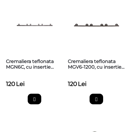
Cremaliera teflonata
Cremaliera teflonata
MGN6C, cu insertie
MGV6-1200, cu insertie
metalica, max. 800kg,
metalica, max. 1200kg,
prinderi sus
prinderi sus
120
Lei
120
Lei