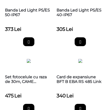
Banda Led Light PS/ES
Banda Led Light PS/ES
50-IP67
40-IP67
373
Lei
305
Lei
Set fotocelule cu raza
Card de expansiune
de 30m, CAME
BFT B EBA RS 485 Link
001DIR30
475
Lei
340
Lei