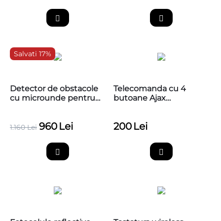
Salvati 17%
Detector de obstacole
Telecomanda cu 4
cu microunde pentru
butoane Ajax
detectarea prezentei
SpaceControl
autovehiculelor si a
960
Lei
200
Lei
persoanelor, PB-VR10 -
1.160
Lei
Radar microunde