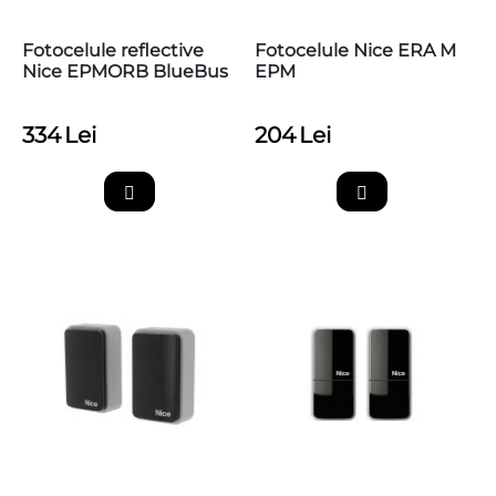
Fotocelule reflective
Fotocelule Nice ERA M
Nice EPMORB BlueBus
EPM
334
Lei
204
Lei