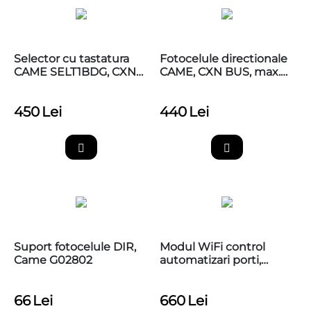
Selector cu tastatura
Fotocelule directionale
CAME SELT1BDG, CXN
CAME, CXN BUS, max.
BUS, lumina albastra,
20m, CAME 806TF-0110
CAME 806SL-0280
450
Lei
440
Lei
Suport fotocelule DIR,
Modul WiFi control
Came G02802
automatizari porti,
Securecom Door Master
300
66
Lei
660
Lei