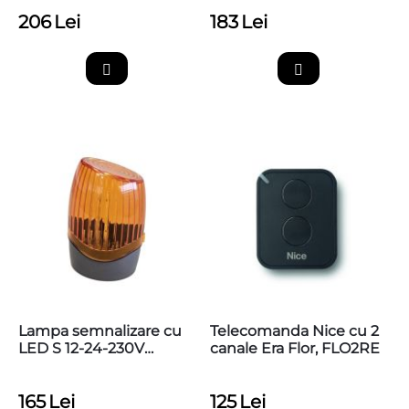
206
Lei
183
Lei
Lampa semnalizare cu
Telecomanda Nice cu 2
LED S 12-24-230V
canale Era Flor, FLO2RE
pentru automatizari
porti/bariere
165
Lei
125
Lei