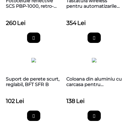
Fotocelule reflective
Tastatura wireless
SCS PBP-1000, retro-
pentru automatizarile
reflective polarizate,
Nice, EDSWG
raza 10m,
260
Lei
354
Lei
Suport de perete scurt,
Coloana din aluminiu cu
reglabil, BFT SFR B
carcasa pentru
fotocelule, Nice PPH1
102
Lei
138
Lei