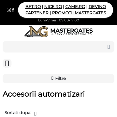
BFT.RO
|
NICE.RO
|
CAME.RO
|
DEVINO
PARTENER
|
PROMOTII MASTERGATES
Luni-Vineri: 09:00-17:00
Filtre
Accesorii automatizari
Sortati dupa: