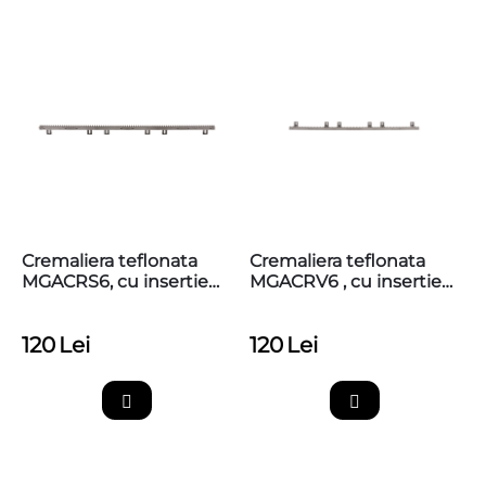
Cremaliera teflonata
Cremaliera teflonata
MGACRS6, cu insertie
MGACRV6 , cu insertie
metalica, max. 800kg,
metalica, max 800kg,
prinderi jos
prindere sus superioara
120
Lei
120
Lei