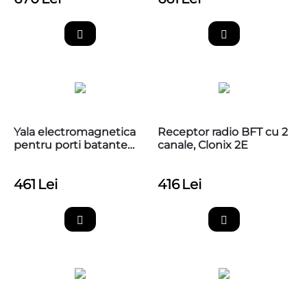
Yala electromagnetica
Receptor radio BFT cu 2
pentru porti batante
canale, Clonix 2E
BFT EBP BT A 24V
461
Lei
416
Lei