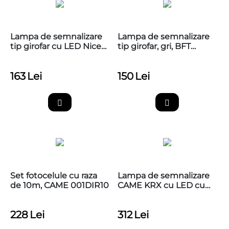
Lampa de semnalizare
Lampa de semnalizare
tip girofar cu LED Nice
tip girofar, gri, BFT
Wallyght
RADIUS LED BT A R1 W
24V
163
Lei
150
Lei
Set fotocelule cu raza
Lampa de semnalizare
de 10m, CAME 001DIR10
CAME KRX cu LED cu
capac alb
228
Lei
312
Lei