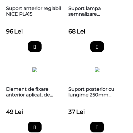
Suport anterior reglabil
Suport lampa
NICE PLA15
semnalizare
automatizari, BFT
P123025
96
Lei
68
Lei
Element de fixare
Suport posterior cu
anterior aplicat, de
lungime 250mm
insurubat NICE PLA8
pentru automatizarile
de porti batante NICE,
49
Lei
37
Lei
PLA6