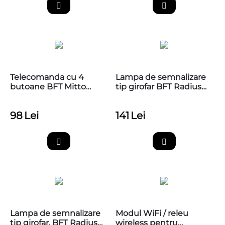
Telecomanda cu 4
Lampa de semnalizare
butoane BFT Mitto
tip girofar BFT Radius
COOL C4
Led AC A 230V pentru
automatizarile de porti
98
Lei
141
Lei
si bariere
Lampa de semnalizare
Modul WiFi / releu
tip girofar, BFT Radius
wireless pentru