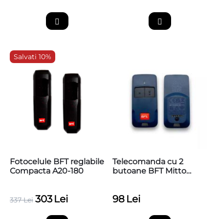
Salvati 10%
Fotocelule BFT reglabile
Telecomanda cu 2
Compacta A20-180
butoane BFT Mitto
COOL C2
303
Lei
98
Lei
337
Lei