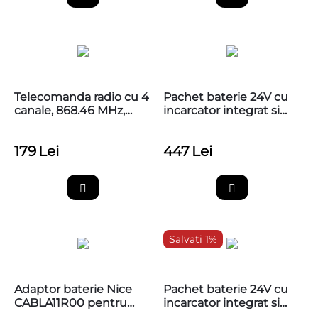
Telecomanda radio cu 4
Pachet baterie 24V cu
canale, 868.46 MHz,
incarcator integrat si
MYGO4FM
cablu adaptare, Nice
PS324
179
Lei
447
Lei
Salvati 1%
Adaptor baterie Nice
Pachet baterie 24V cu
CABLA11R00 pentru
incarcator integrat si
trecere de la 5 la 10 pin -
cablu adaptare, Nice