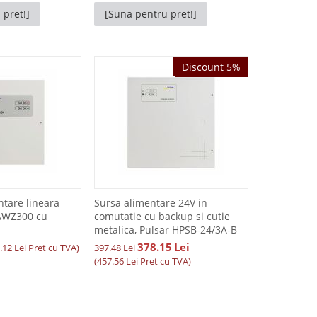
 pret!]
[Suna pentru pret!]
Discount 5%
Discount 5%
ntare lineara
Sursa alimentare 24V in
AWZ300 cu
comutatie cu backup si cutie
metalica, Pulsar HPSB-24/3A-B
378.15
Lei
.12
Lei
Pret cu TVA)
397.48
Lei
(
457.56
Lei
Pret cu TVA)