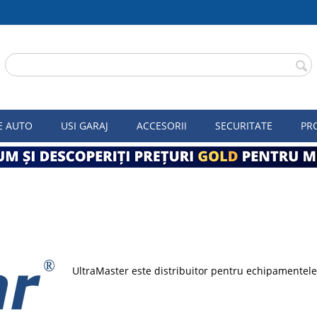
E AUTO
USI GARAJ
ACCESORII
SECURITATE
PR
UltraMaster este distribuitor pentru echipamentele