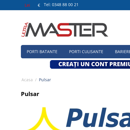
Tel: 0348 88 00 21
Lei
€
PORTI BATANTE
PORTI CULISANTE
BARIER
Acasa
/
Pulsar
Pulsar