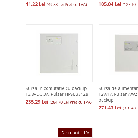
41.22
Lei
105.04
Lei
(
49.88
Lei
Pret cu TVA)
(
127.10
Sursa in comutatie cu backup
Sursa de alimentar
13,8VDC 3A, Pulsar HPSB3512B
12V/1A Pulsar AWZ
backup
235.29
Lei
(
284.70
Lei
Pret cu TVA)
271.43
Lei
(
328.43
Discount 11%
Discount 11%