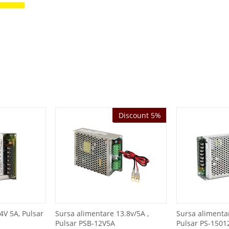
Discount 5%
Discount 5%
4V 5A, Pulsar
Sursa alimentare 13.8v/5A ,
Sursa alimenta
Pulsar PSB-12V5A
Pulsar PS-1501