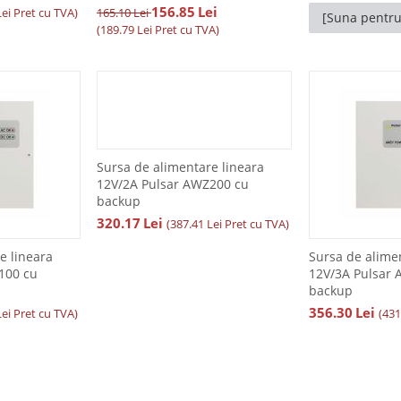
156.85
Lei
Lei
Pret cu TVA)
165.10
Lei
[Suna pentru
(
189.79
Lei
Pret cu TVA)
Sursa de alimentare lineara
12V/2A Pulsar AWZ200 cu
backup
320.17
Lei
(
387.41
Lei
Pret cu TVA)
e lineara
Sursa de alime
100 cu
12V/3A Pulsar 
backup
356.30
Lei
Lei
Pret cu TVA)
(
431