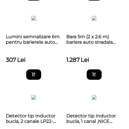
Lumini semnalizare 6m
Bara 5m (2 x 2.6 m)
pentru barierele auto
bariera auto stradala
Nice, XBA6
CAME GT4, 803XA-0640
307
Lei
1.287
Lei
Detector tip Inductor
Detector tip Inductor
bucla, 2 canale LP22-
bucla, 1 canal ,NICE
MNH2-DA035
LP21-MNH1-DA021