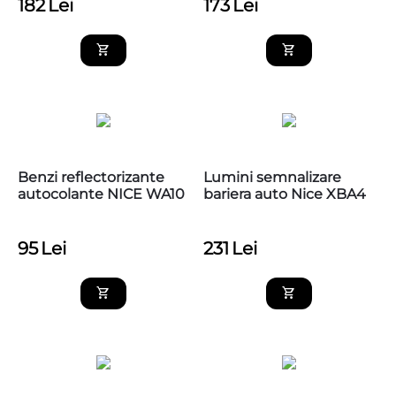
182
Lei
173
Lei
Benzi reflectorizante
Lumini semnalizare
autocolante NICE WA10
bariera auto Nice XBA4
95
Lei
231
Lei