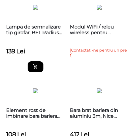
Lampa de semnalizare
Modul WiFi / releu
tip girofar, BFT Radius
wireless pentru
Led BT A 24V
automatizari porti
139
Lei
[Contactati-ne pentru un pre
t]
Element rost de
Bara brat bariera din
imbinare bara bariera
aluminiu 3m, Nice
auto Nice XBA9
XBA15
108
Lei
412
Lei