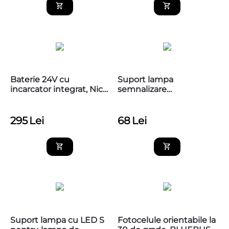
Baterie 24V cu
Suport lampa
incarcator integrat, Nice
semnalizare
PS124
automatizari, BFT
P123025
295
Lei
68
Lei
Suport lampa cu LED S
Fotocelule orientabile la