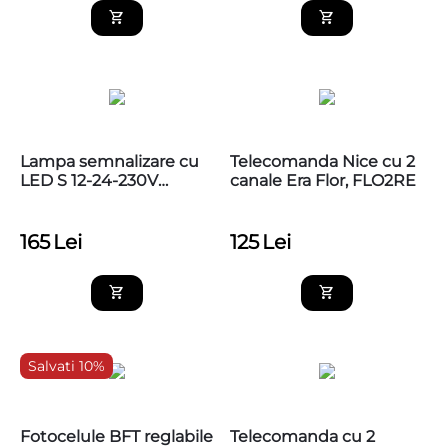
Lampa semnalizare cu
Telecomanda Nice cu 2
LED S 12-24-230V
canale Era Flor, FLO2RE
pentru automatizari
porti/bariere
165
Lei
125
Lei
Salvati 10%
Fotocelule BFT reglabile
Telecomanda cu 2