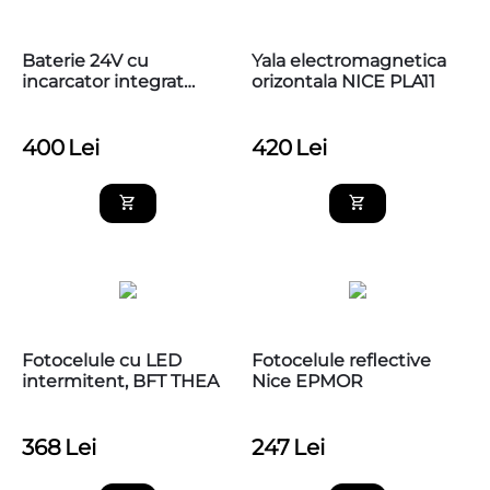
Baterie 24V cu
Yala electromagnetica
incarcator integrat
orizontala NICE PLA11
pentru automatizarile
de porti Nice, PS324
400
Lei
420
Lei
Fotocelule cu LED
Fotocelule reflective
intermitent, BFT THEA
Nice EPMOR
368
Lei
247
Lei