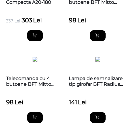
Compacta A20-180
butoane BFT Mitto
COOL C2
303
Lei
98
Lei
337
Lei
Telecomanda cu 4
Lampa de semnalizare
butoane BFT Mitto
tip girofar BFT Radius
COOL C4
Led AC A 230V pentru
automatizarile de porti
si bariere
98
Lei
141
Lei