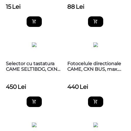
15
Lei
88
Lei
Selector cu tastatura
Fotocelule directionale
CAME SELT1BDG, CXN
CAME, CXN BUS, max.
BUS, lumina albastra,
20m, CAME 806TF-0110
CAME 806SL-0280
450
Lei
440
Lei