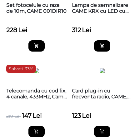
Set fotocelule cu raza
Lampa de semnalizare
de 10m, CAME 001DIR10
CAME KRX cu LED cu
capac alb
228
Lei
312
Lei
Salvati 33%
Telecomanda cu cod fix,
Card plug-in cu
4 canale, 433MHz, Came
frecventa radio, CAME,
TTS44FKS
001AF43S
147
Lei
123
Lei
219
Lei