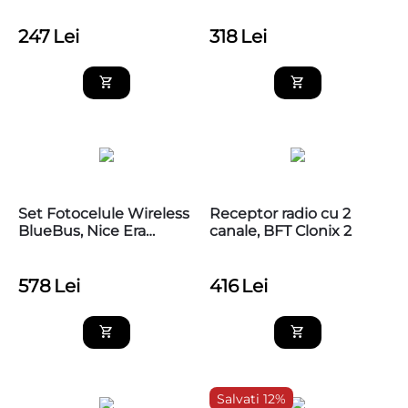
247
Lei
318
Lei
Set Fotocelule Wireless
Receptor radio cu 2
BlueBus, Nice Era
canale, BFT Clonix 2
Photocell M EPMOW
578
Lei
416
Lei
Salvati 12%