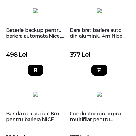
Baterie backup pentru
Bara brat bariera auto
bariera automata Nice,
din aluminiu 4m Nice
PS224
XBA14
498
Lei
377
Lei
Banda de cauciuc 8m
Conductor din cupru
pentru bariera NICE
multifilar pentru
inductoarele de bucla,
YK-BAR-BU-33, 33m