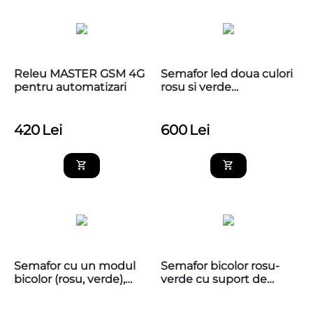
Releu MASTER GSM 4G
Semafor led doua culori
pentru automatizari
rosu si verde
24v, MGASF25L2RV
420
Lei
600
Lei
Semafor cu un modul
Semafor bicolor rosu-
bicolor (rosu, verde),
verde cu suport de
24V, MGASF50L1RV
perete, ERA80, 24V,
MGASFERA80