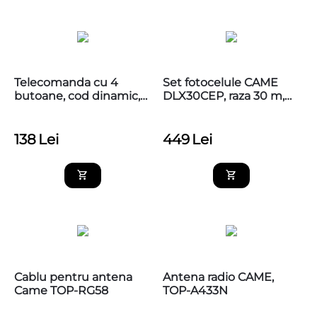
Telecomanda cu 4
Set fotocelule CAME
butoane, cod dinamic,
DLX30CEP, raza 30 m,
433,92MHz, Came
806TF-0080
TOP44RBN
138
Lei
449
Lei
Cablu pentru antena
Antena radio CAME,
Came TOP-RG58
TOP-A433N