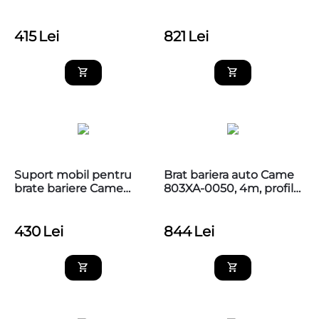
compatibila GT8
415
Lei
821
Lei
Suport mobil pentru
Brat bariera auto Came
brate bariere Came
803XA-0050, 4m, profil
001G02808
din aluminu, alb
430
Lei
844
Lei