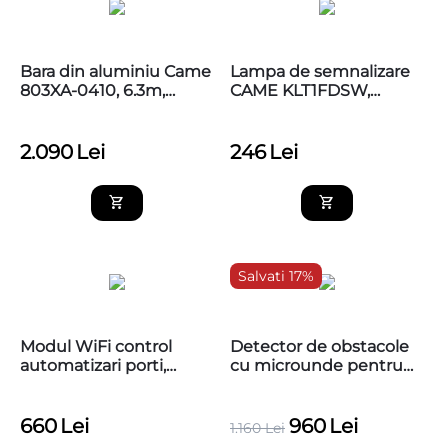
Bara din aluminiu Came
Lampa de semnalizare
803XA-0410, 6.3m,
CAME KLT1FDSW,
130x85mm
806LA-0060
2.090
Lei
246
Lei
Salvati 17%
Modul WiFi control
Detector de obstacole
automatizari porti,
cu microunde pentru
Securecom Door Master
detectarea prezentei
300
autovehiculelor si a
persoanelor, PB-VR10 -
660
Lei
960
Lei
1.160
Lei
Radar microunde