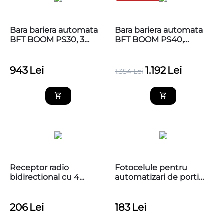
Bara bariera automata
Bara bariera automata
BFT BOOM PS30, 3
BFT BOOM PS40,
Metri, din aluminiu,
lungime 4 metri, din
pentru BFT Maxima
aluminiu, pentru BFT
Ultra 36
Maxima Ultra 36
943
Lei
1.192
Lei
1.354
Lei
Receptor radio
Fotocelule pentru
bidirectional cu 4
automatizari de porti
canale, Nice OXIBD
AFEPN
206
Lei
183
Lei