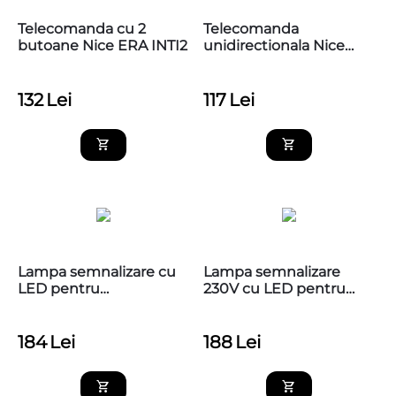
Telecomanda cu 2
Telecomanda
butoane Nice ERA INTI2
unidirectionala Nice
MYGO2, 2 canale, 433.92
MHz
132
Lei
117
Lei
Lampa semnalizare cu
Lampa semnalizare
LED pentru
230V cu LED pentru
automatizarile NICE,
automatizarile NICE,
ELDC
ELAC
184
Lei
188
Lei