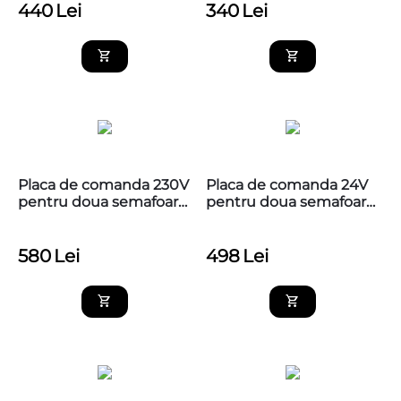
440
Lei
340
Lei
Placa de comanda 230V
Placa de comanda 24V
pentru doua semafoare
pentru doua semafoare
duble sau triple,
duble sau triple,
MGACNSEM3L230V
MGACNSEM3L
580
Lei
498
Lei