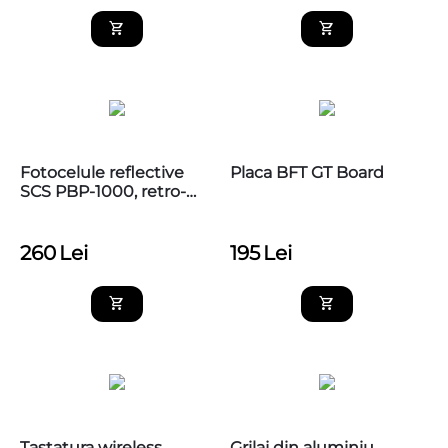
Fotocelule reflective
Placa BFT GT Board
SCS PBP-1000, retro-
reflective polarizate,
raza 10m,
260
Lei
195
Lei
Tastatura wireless
Grilaj din aluminiu