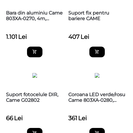
Bara din aluminiu Came
Suport fix pentru
803XA-0270, 4m,
bariere CAME
90x60mm
1.101
Lei
407
Lei
Suport fotocelule DIR,
Coroana LED verde/rosu
Came G02802
Came 803XA-0280,
compatibila GT4
66
Lei
361
Lei