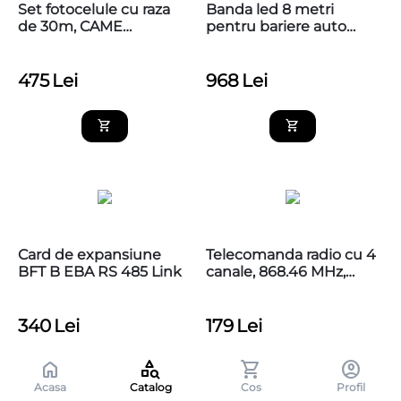
Set fotocelule cu raza
Banda led 8 metri
de 30m, CAME
pentru bariere auto
001DIR30
803XA-0250
475
Lei
968
Lei
Card de expansiune
Telecomanda radio cu 4
BFT B EBA RS 485 Link
canale, 868.46 MHz,
MYGO4FM
340
Lei
179
Lei
Acasa
Catalog
Cos
Profil