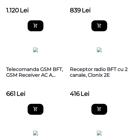
1.120
Lei
839
Lei
Telecomanda GSM BFT,
Receptor radio BFT cu 2
GSM Receiver AC A
canale, Clonix 2E
230V BFT
661
Lei
416
Lei