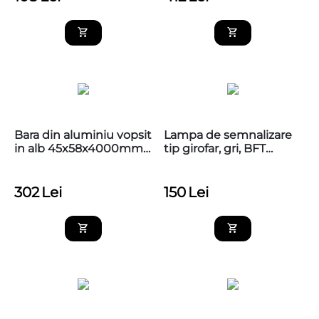
Bara din aluminiu vopsit
Lampa de semnalizare
in alb 45x58x4000mm
tip girofar, gri, BFT
Nice XBA19
RADIUS LED BT A R1 W
24V
302
Lei
150
Lei