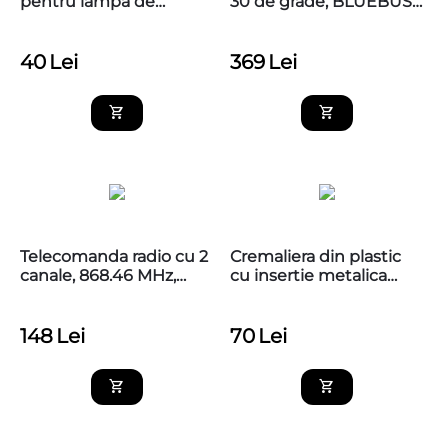
pentru lampa de
30 de grade, BLUEBUS,
semnalizare APAL
NICE EPMOB
40
Lei
369
Lei
Telecomanda radio cu 2
Cremaliera din plastic
canale, 868.46 MHz,
cu insertie metalica
MYGO2FM
Nice CR502
148
Lei
70
Lei