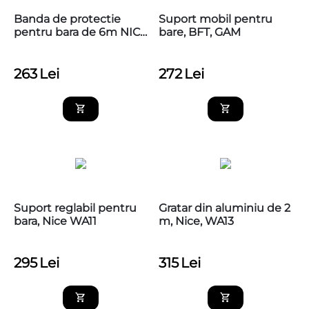
Banda de protectie
Suport mobil pentru
pentru bara de 6m NICE
bare, BFT, GAM
WA6
263
Lei
272
Lei
Suport reglabil pentru
Gratar din aluminiu de 2
bara, Nice WA11
m, Nice, WA13
295
Lei
315
Lei