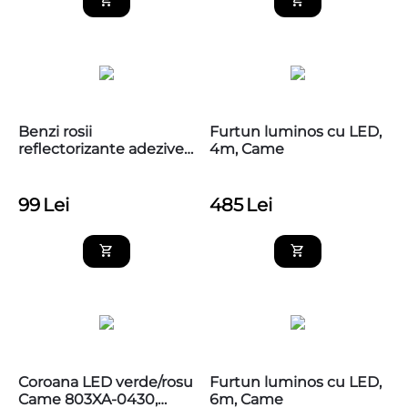
Benzi rosii
Furtun luminos cu LED,
reflectorizante adezive,
4m, Came
Came
99
Lei
485
Lei
Coroana LED verde/rosu
Furtun luminos cu LED,
Came 803XA-0430,
6m, Came