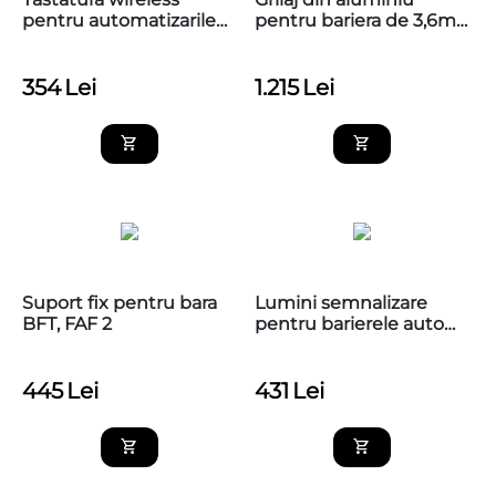
pentru automatizarile
pentru bariera de 3,6m
Nice, EDSWG
BFT
354
Lei
1.215
Lei
Suport fix pentru bara
Lumini semnalizare
BFT, FAF 2
pentru barierele auto
Nice, XBA18
445
Lei
431
Lei