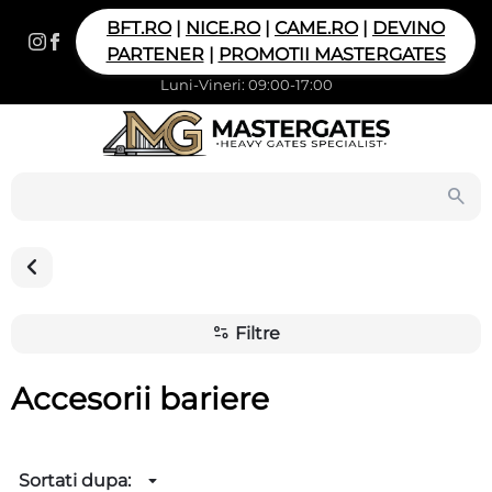
BFT.RO
|
NICE.RO
|
CAME.RO
|
DEVINO
PARTENER
|
PROMOTII MASTERGATES
Luni-Vineri: 09:00-17:00
Filtre
Accesorii bariere
Sortati dupa: