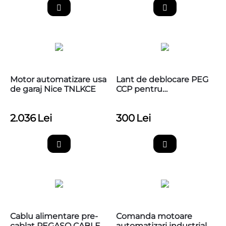
Motor automatizare usa
Lant de deblocare PEG
de garaj Nice TNLKCE
CCP pentru
automatizari PEGASO C
2.036
Lei
300
Lei
Cablu alimentare pre-
Comanda motoare
cablat PEGASO CABLE
automatizari industriale