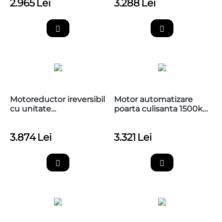
2.965
Lei
3.288
Lei
Motoreductor ireversibil
Motor automatizare
cu unitate
poarta culisanta 1500kg,
incorporata,limitator
Nice RUN1500
inductiv, Nice,
3.874
Lei
3.321
Lei
RUN1500P