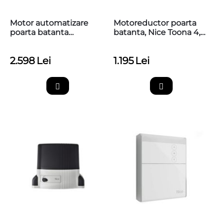
Motor automatizare
Motoreductor poarta
poarta batanta
batanta, Nice Toona 4,
6m/canat, Nice HI-
TO4005
SPEED Toona6
2.598
Lei
1.195
Lei
TO6024HS