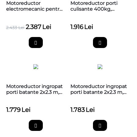
Motoreductor
Motoreductor porti
electromecanic pentru
culisante 400kg,
usi sectionale de pana
SLIGHT SLH400
la 20m patrati, Nice
2.387
Lei
1.916
Lei
Soon
2.433
Lei
Motoreductor ingropat
Motoreductor ingropat
porti batante 2x2.3 m,
porti batante 2x2.3 m,
cu caseta de fundatie
cu caseta de fundatie,
SFABBOX si encoder
Nice SFAB2024
1.779
Lei
1.783
Lei