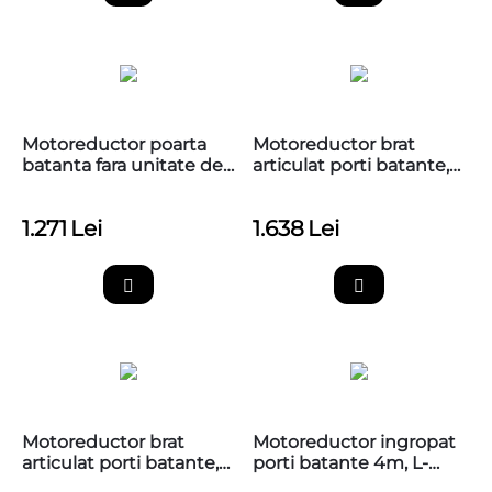
Motoreductor poarta
Motoreductor brat
batanta fara unitate de
articulat porti batante,
comanda, Nice HO7224
Hyppo, Nice HY7005
1.271
Lei
1.638
Lei
Motoreductor brat
Motoreductor ingropat
articulat porti batante,
porti batante 4m, L-
Hyppo, Nice HY7024
FAB, Nice LFAB4000