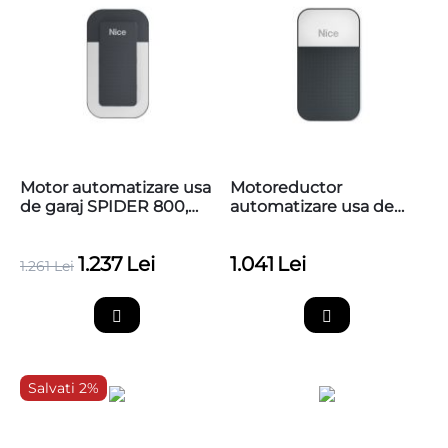
Motor automatizare usa
Motoreductor
de garaj SPIDER 800,
automatizare usa de
SPR800
garaj Nice SPIDO600
1.237
Lei
1.041
Lei
1.261
Lei
Salvati 2%