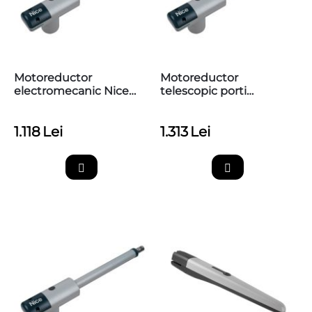
Motoreductor
Motoreductor
electromecanic Nice
telescopic porti
TOO4500
batante, 3m,
max.300kg,​ Nice
1.118
Lei
1.313
Lei
TOO3024