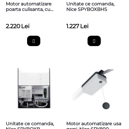
Motor automatizare
Unitate ce comanda,
poarta culisanta, cu
Nice SPYBOXBHS
unitate de comanda si
receptor incorporate,
2.220
Lei
1.227
Lei
Nice THOR1500, TH1500
Unitate ce comanda,
Motor automatizare usa