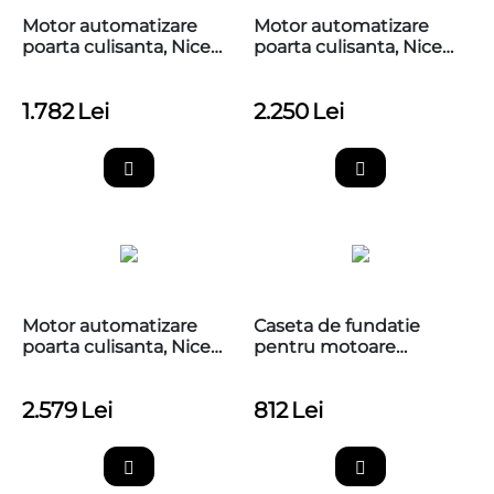
Motor automatizare
Motor automatizare
poarta culisanta, Nice
poarta culisanta, Nice
Robus 400, RBS400,
ROBUS 600, RBS600
versiunea R30
1.782
Lei
2.250
Lei
Motor automatizare
Caseta de fundatie
poarta culisanta, Nice
pentru motoare
ROBUS 600 Hi-Speed,
ingropate L-FAB, Nice
RBS600HS
LFABBOX4
2.579
Lei
812
Lei