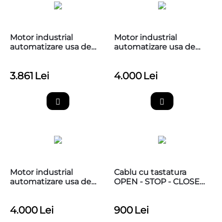
Motor industrial
Motor industrial
automatizare usa de
automatizare usa de
garaj 230V, PEGASO
garaj 400V, PEGASO
BCJA625L01
BCJA645W01
3.861
Lei
4.000
Lei
Motor industrial
Cablu cu tastatura
automatizare usa de
OPEN - STOP - CLOSE
garaj 400V, PEGASO
pentru automatizari
BCJA645W11
PEGASO UP CONTROL 5
4.000
Lei
900
Lei