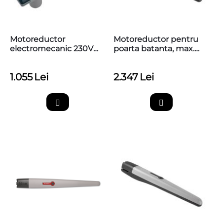
Motoreductor
Motoreductor pentru
electromecanic 230V
poarta batanta, max.
Nice TOO3000
7m, Nice Toona 7,
TO7024
1.055
Lei
2.347
Lei