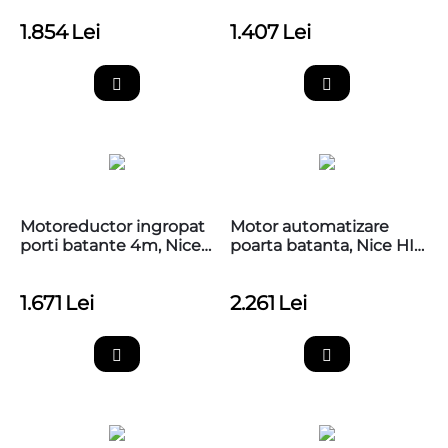
1.854
Lei
1.407
Lei
Motoreductor ingropat
Motor automatizare
porti batante 4m, Nice
poarta batanta, Nice HI-
LFAB4024
SPEED LFAB4024HS
1.671
Lei
2.261
Lei