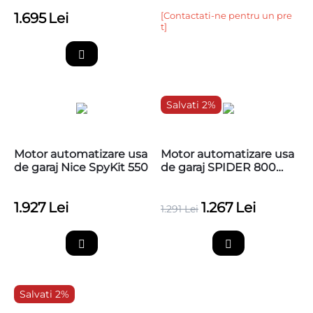
1.695
Lei
[Contactati-ne pentru un pre
t]
Salvati 2%
Motor automatizare usa
Motor automatizare usa
de garaj Nice SpyKit 550
de garaj SPIDER 800
Wi-Fi incorporat,
SPR800W
1.927
Lei
1.267
Lei
1.291
Lei
Salvati 2%