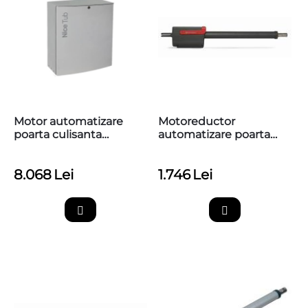
Motor automatizare
Motoreductor
poarta culisanta
automatizare poarta
industriala 4000kg,
batanta 6m, Nice HI-
Nice TUB4000
SPEED TITAN
8.068
Lei
1.746
Lei
TTN6024HS