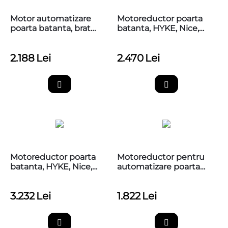
​Motor automatizare
Motoreductor poarta
poarta batanta, brat
batanta, HYKE, Nice,
articulat, Nice HI-SPEED
HK7224
HYKE HK7224HS
2.188
Lei
2.470
Lei
Motoreductor poarta
Motoreductor pentru
batanta, HYKE, Nice,
automatizare poarta
HK7024
batanta, cu unitate de
comanda, Nice HO7124
3.232
Lei
1.822
Lei