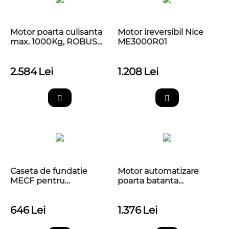
Motor poarta culisanta
Motor ireversibil Nice
max. 1000Kg, ROBUS
ME3000R01
1000, Nice RB1000
2.584
Lei
1.208
Lei
Caseta de fundatie
Motor automatizare
MECF pentru
poarta batanta
motoreductorul
3m/canat, Nice HI-
ingropat Nice ME3024
SPEED MFAB3024HS
646
Lei
1.376
Lei
si ME3000