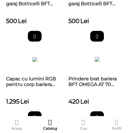
garaj Botticelli BFT
garaj Botticelli BFT
monobloc 3500
2x1750 L+3500
500
Lei
500
Lei
Capac cu lumini RGB
Prindere brat bariera
pentru corp bariera
BFT OMEGA AT 70
Crown MAXIMA U36
pentru AT 704 si AT 706
cu accesorii de montaj
1.295
Lei
420
Lei
Acasa
Catalog
Cos
Profil