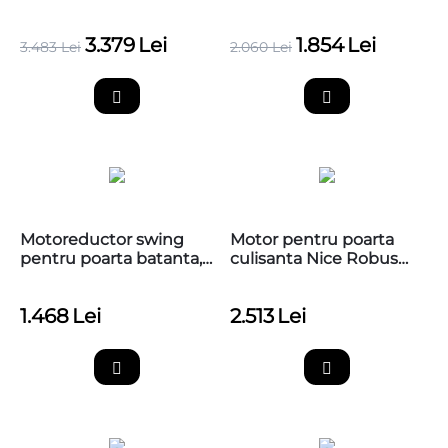
Nice HI-SPEED
Sliding 400
RUN1200HS
3.379
Lei
1.854
Lei
3.483
Lei
2.060
Lei
Motoreductor swing
Motor pentru poarta
pentru poarta batanta,
culisanta Nice Robus
Nice OLTRE1824
RB1000P
1.468
Lei
2.513
Lei