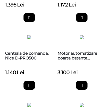
1.395
Lei
1.172
Lei
Centrala de comanda,
​Motor automatizare
Nice D-PRO500
poarta batanta
3m/canat, brat articulat,
Nice HI-SPEED Hyke
1.140
Lei
3.100
Lei
HK7024HS