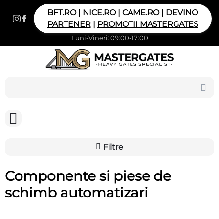
BFT.RO
|
NICE.RO
|
CAME.RO
|
DEVINO
PARTENER
|
PROMOTII MASTERGATES
Luni-Vineri: 09:00-17:00
Filtre
Componente si piese de
schimb automatizari