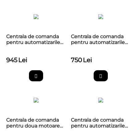
Centrala de comanda
Centrala de comanda
pentru automatizarile
pentru automatizarile
Nice, Moonclever
Nice, 230V, MC800 (PCB
MC424L R10
MCA5)
945
Lei
750
Lei
Centrala de comanda
Centrala de comanda
pentru doua motoare
pentru automatizarile
Nice 24Vdc, Moonclever
Nice Moonclever
MC824H
MC824L