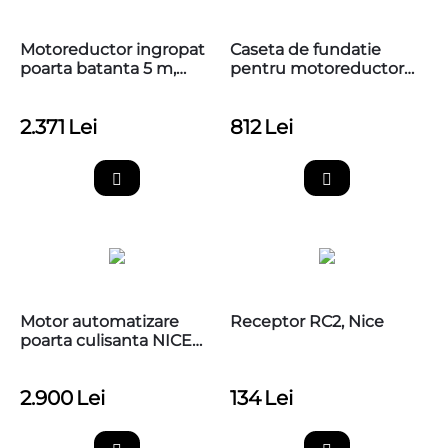
Motoreductor ingropat
Caseta de fundatie
poarta batanta 5 m,
pentru motoreductorul
Nice BFAB5024
ingropat BM4000, Nice,
BMBOX4
2.371
Lei
812
Lei
Motor automatizare
Receptor RC2, Nice
poarta culisanta NICE
Robus 800, RBS800BD
2.900
Lei
134
Lei