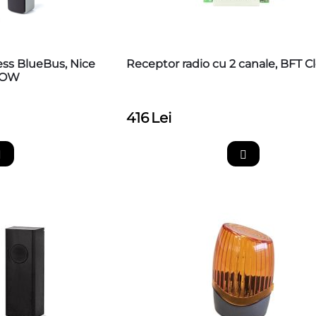
ess BlueBus, Nice
Receptor radio cu 2 canale, BFT Cl
MOW
416
Lei