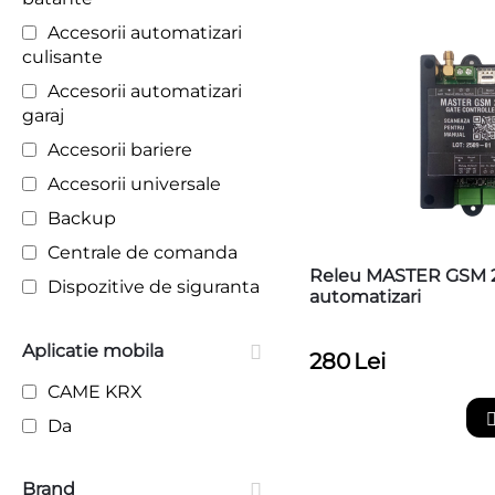
Accesorii automatizari
culisante
Accesorii automatizari
garaj
Accesorii bariere
Accesorii universale
Backup
Centrale de comanda
Releu MASTER GSM 
Dispozitive de siguranta
automatizari
Diverse
Aplicatie mobila
Electronice diverse
280
Lei
Interfete de programare
CAME KRX
Telecomenzi /
Da
receptoare
Wireless
Brand