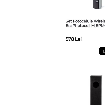
Set Fotocelule Wirel
Era Photocell M EP
578
Lei