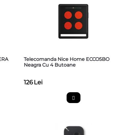
 ERA
Telecomanda Nice Home ECCO5BO
Neagra Cu 4 Butoane
126
Lei