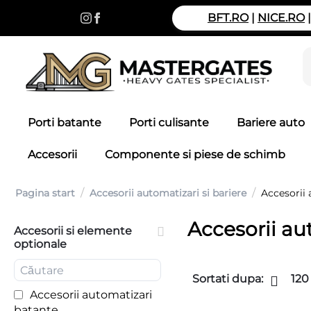
BFT.RO
|
NICE.RO
Porti batante
Porti culisante
Bariere auto
Accesorii
Componente si piese de schimb
/
/
Pagina start
Accesorii automatizari si bariere
Accesorii 
Accesorii au
Accesorii si elemente
optionale
Sortati dupa:
120
Accesorii automatizari
batante