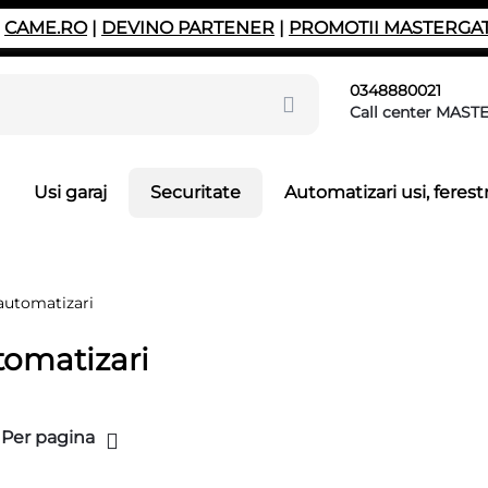
|
CAME.RO
|
DEVINO PARTENER
|
PROMOTII MASTERGA
0348880021
Call center MAST
Usi garaj
Securitate
Automatizari usi, ferestr
automatizari
tomatizari
 Per pagina