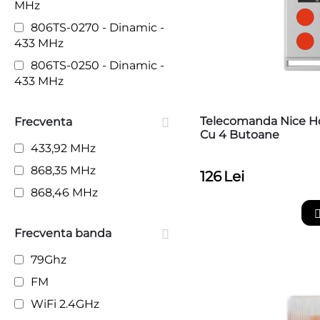
MHz
HOPP
806TS-0270 - Dinamic -
HYPPO
433 MHz
ICARO SMART AC A
806TS-0250 - Dinamic -
ICARO ULTRA AC A
433 MHz
ICARO VELOCE SMART
AC A
Telecomanda Nice 
Frecventa
lampa APAL
Cu 4 Butoane
433,92 MHz
LFAB 4000
868,35 MHz
126
Lei
LFAB 4024
868,46 MHz
LFAB 4024 HS
MFAB 3000
Frecventa banda
MFAB 3024
79Ghz
MFAB 3024 HS
FM
NICE HOME
WiFi 2.4GHz
OLTRE 182