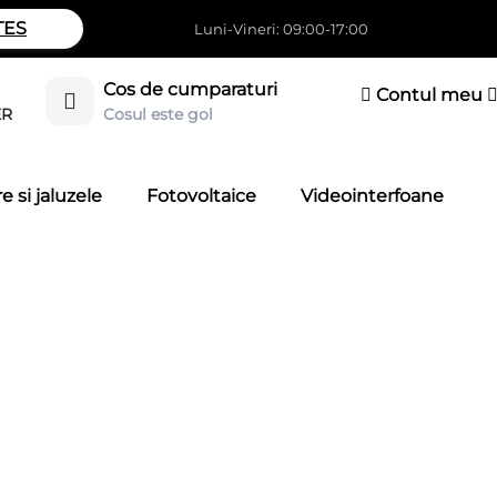
TES
Luni-Vineri: 09:00-17:00
Cos de cumparaturi
Contul meu
Cosul este gol
ER
e si jaluzele
Fotovoltaice
Videointerfoane