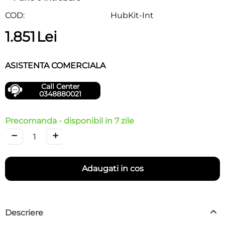
COD:
HubKit-Int
1.851
Lei
ASISTENTA COMERCIALA
Call Center
0348880021
Precomanda - disponibil in 7 zile
−
+
Adaugati in cos
Descriere