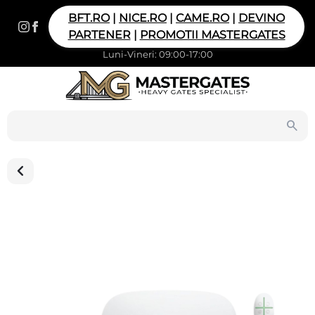
BFT.RO
|
NICE.RO
|
CAME.RO
|
DEVINO
PARTENER
|
PROMOTII MASTERGATES
Luni-Vineri: 09:00-17:00