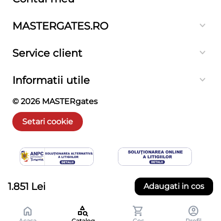
MASTERGATES.RO
Service client
Informatii utile
© 2026
MASTERgates
Setari cookie
1.851
Lei
Adaugati in cos
Acasa
Catalog
Cos
Profil