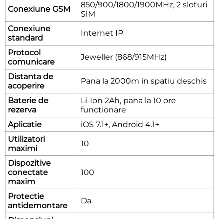
850/900/1800/1900MHz, 2 sloturi
Conexiune GSM
SIM
Conexiune
Internet IP
standard
Protocol
Jeweller (868/915MHz)
comunicare
Distanta de
Pana la 2000m in spatiu deschis
acoperire
Baterie de
Li-Ion 2Ah, pana la 10 ore
rezerva
functionare
Aplicatie
iOS 7.1+, Android 4.1+
Utilizatori
10
maximi
Dispozitive
conectate
100
maxim
Protectie
Da
antidemontare