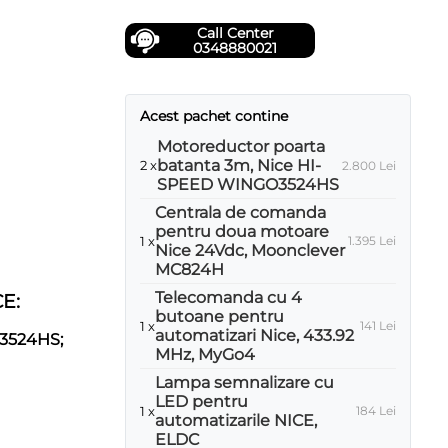
Call Center
0348880021
Acest pachet contine
Motoreductor poarta
batanta 3m, Nice HI-
2 x
2.800
Lei
SPEED WINGO3524HS
Centrala de comanda
pentru doua motoare
1 x
1.395
Lei
Nice 24Vdc, Moonclever
MC824H
Telecomanda cu 4
E:
butoane pentru
1 x
141
Lei
automatizari Nice, 433.92
G3524HS;
MHz, MyGo4
Lampa semnalizare cu
LED pentru
1 x
184
Lei
automatizarile NICE,
ELDC