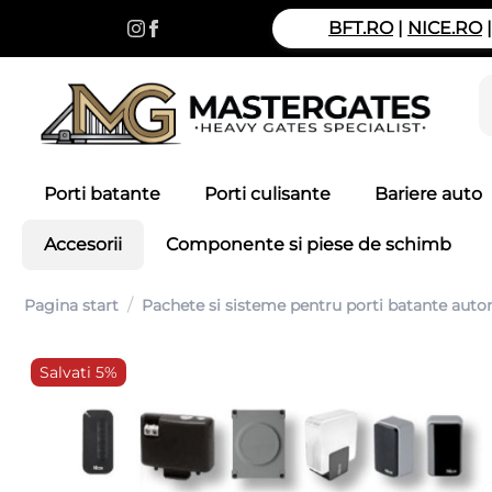
BFT.RO
|
NICE.RO
Porti batante
Porti culisante
Bariere auto
Accesorii
Componente si piese de schimb
/
Pagina start
Pachete si sisteme pentru porti batante aut
Salvati 5%