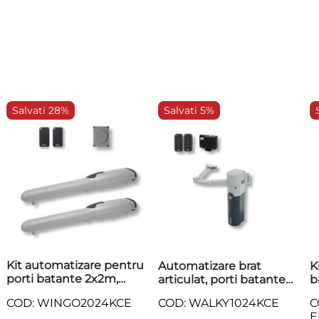
Salvati 28%
Salvati 5%
Kit automatizare pentru
Automatizare brat
K
porti batante 2x2m,
articulat, porti batante
b
NICE WINGO2024
1.8m, Nice,
2
COD: WINGO2024KCE
COD: WALKY1024KCE
C
WALKY1024KCE
E