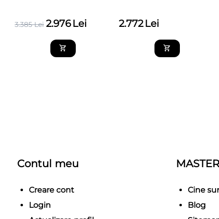
2.976
Lei
2.772
Lei
3.385
Lei
Contul meu
MASTER
Creare cont
Cine s
Login
Blog