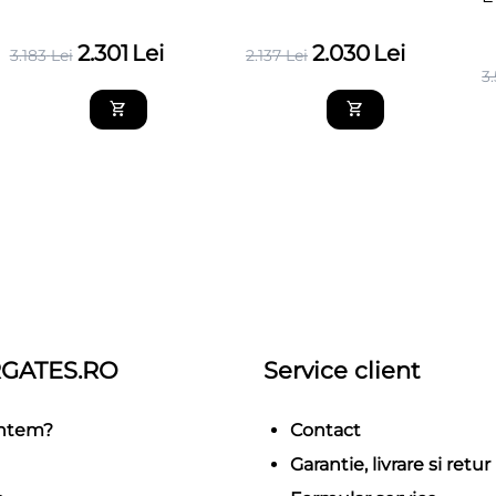
2.301
Lei
2.030
Lei
3.183
Lei
2.137
Lei
3
GATES.RO
Service client
untem?
Contact
Garantie, livrare si retur