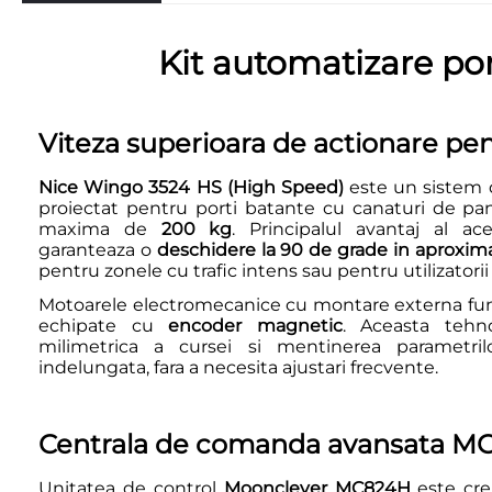
Kit automatizare p
Viteza superioara de actionare pen
Nice Wingo 3524 HS (High Speed)
este un sistem 
proiectat pentru porti batante cu canaturi de pa
maxima de
200 kg
. Principalul avantaj al ace
garanteaza o
deschidere la 90 de grade in aproxim
pentru zonele cu trafic intens sau pentru utilizatori
Motoarele electromecanice cu montare externa fu
echipate cu
encoder magnetic
. Aceasta tehno
milimetrica a cursei si mentinerea parametri
indelungata, fara a necesita ajustari frecvente.
Centrala de comanda avansata M
Unitatea de control
Moonclever MC824H
este crei