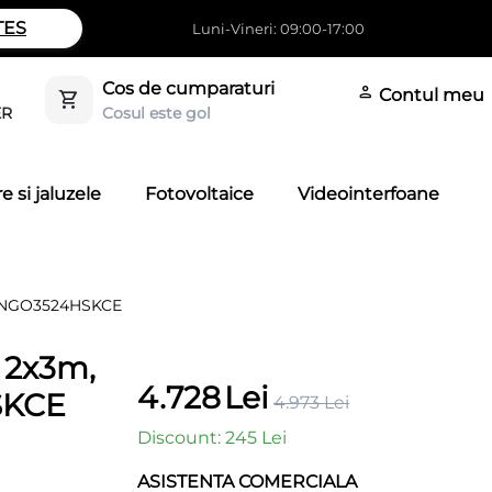
TES
Luni-Vineri: 09:00-17:00
Cos de cumparaturi
Contul meu
Cosul este gol
ER
e si jaluzele
Fotovoltaice
Videointerfoane
 WINGO3524HSKCE
e 2x3m,
4.728
Lei
SKCE
4.973
Lei
Discount:
245
Lei
ASISTENTA COMERCIALA