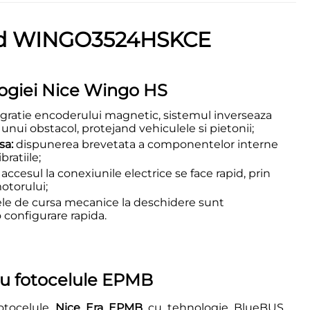
peed WINGO3524HSKCE
logiei Nice Wingo HS
gratie encoderului magnetic, sistemul inverseaza
 unui obstacol, protejand vehiculele si pietonii;
sa:
dispunerea brevetata a componentelor interne
ratiile;
accesul la conexiunile electrice se face rapid, prin
otorului;
ele de cursa mecanice la deschidere sunt
configurare rapida.
cu fotocelule EPMB
fotocelule
Nice Era EPMB
cu tehnologie BlueBUS.