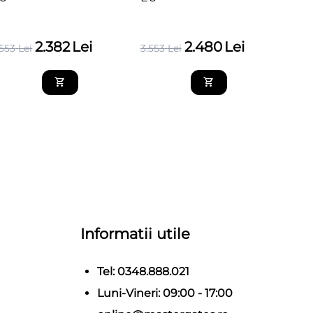
2.382
Lei
2.480
Lei
.553
Lei
3.553
Lei
Informatii utile
Tel: 0348.888.021
Luni-Vineri: 09:00 - 17:00