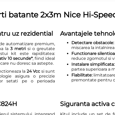
orti batante 2x3m Nice Hi-S
tru uz rezidential
Avantajele tehno
Detectare obstacole:
de automatizare premium,
miscarea la intalnirea
na la
3 metri
si o greutate
stui kit este rapiditatea:
Functionare silentioa
ativ 10 secunde*
, fiind ideal
reduce zgomotul si vib
i care nu doresc sa astepte.
Instalare simplificata:
partea superioara a m
nctioneaza la
24 Vcc
si sunt
Fiabilitate:
limitatoar
logie asigura o precizie
premontate pentru o 
lor setati pe o perioada
C824H
Siguranta activa 
erul sistemului, integrand
Kitul include un set de 