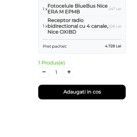
Fotocelule BlueBus Nice
1 x
247
Lei
ERA M EPMB
Receptor radio
bidirectional cu 4 canale,
1 x
206
Lei
Nice OXIBD
Pret pachet:
4.728
Lei
1 Produs(e)
−
+
Adaugati in cos