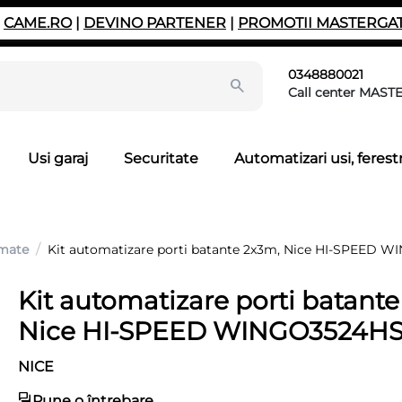
|
CAME.RO
|
DEVINO PARTENER
|
PROMOTII MASTERGA
0348880021
Call center MAST
Usi garaj
Securitate
Automatizari usi, ferestr
/
omate
Kit automatizare porti batante 2x3m, Nice HI-SPEED
Kit automatizare porti batant
Nice HI-SPEED WINGO3524H
NICE
Pune o întrebare