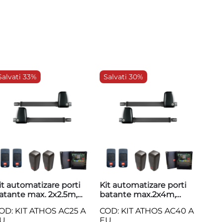
Salvati 33%
Salvati 30%
it automatizare porti
Kit automatizare porti
atante max. 2x2.5m,
batante max.2x4m,
30V BFT ATHOS AC25 A
230V BFT ATHOS AC40 A
OD: KIT ATHOS AC25 A
COD: KIT ATHOS AC40 A
U
EU