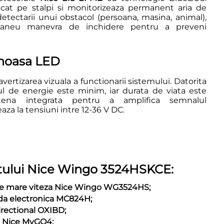
cat pe stalpi si monitorizeaza permanent aria de
 detectarii unui obstacol (persoana, masina, animal),
ntaneu manevra de inchidere pentru a preveni
noasa LED
vertizarea vizuala a functionarii sistemului. Datorita
l de energie este minim, iar durata de viata este
tena integrata pentru a amplifica semnalul
aza la tensiuni intre 12-36 V DC.
tului Nice Wingo 3524HSKCE:
e mare viteza Nice Wingo WG3524HS;
da electronica MC824H;
irectional OXIBD;
o Nice MyGO4;