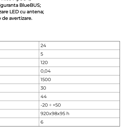
siguranta BlueBUS;
zare LED cu antena;
 de avertizare.
24
5
120
0,04
1500
30
44
-20 ÷ +50
920x98x95 h
6