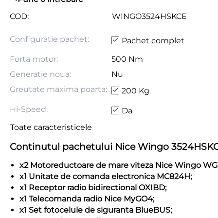
COD:
WINGO3524HSKCE
Configuratie pachet:
Pachet complet
Forta motor:
500 Nm
Generatie noua:
Nu
Greutate maxima poarta:
200 Kg
Hi-Speed:
Da
Toate caracteristicele
Continutul pachetului Nice Wingo 3524HSKC
x2 Motoreductoare de mare viteza Nice Wingo W
x1 Unitate de comanda electronica MC824H;
x1 Receptor radio bidirectional OXIBD;
x1 Telecomanda radio Nice MyGO4;
x1 Set fotocelule de siguranta BlueBUS;