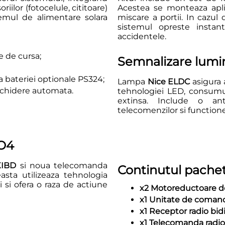
ilor (fotocelule, cititoare)
Acestea se monteaza apli
temul de alimentare solara
miscare a portii. In cazul
sistemul opreste insta
accidentele.
e de cursa;
Semnalizare lumi
a bateriei optionale PS324;
Lampa
Nice ELDC
asigura a
inchidere automata.
tehnologiei LED, consumu
extinsa. Include o an
telecomenzilor si functione
GO4
XIBD
si noua telecomanda
Continutul pache
asta utilizeaza tehnologia
si ofera o raza de actiune
x2 Motoreductoare d
x1 Unitate de coman
x1 Receptor radio bid
x1 Telecomanda radi