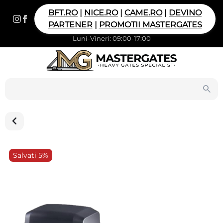
BFT.RO
|
NICE.RO
|
CAME.RO
|
DEVINO
PARTENER
|
PROMOTII MASTERGATES
Luni-Vineri: 09:00-17:00
Salvati 5%