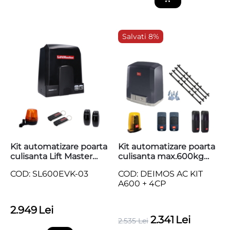
Salvati 8%
Kit automatizare poarta
Kit automatizare poarta
culisanta Lift Master
culisanta max.600kg
24Vdc, max. 8m, 600kg,
BFT Deimos AC KIT
COD: SL600EVK-03
COD: DEIMOS AC KIT
IPP44, SL600EVK-03
A600 + 4 cremaliere
A600 + 4CP
teflonate
2.949
Lei
2.341
Lei
2.535
Lei