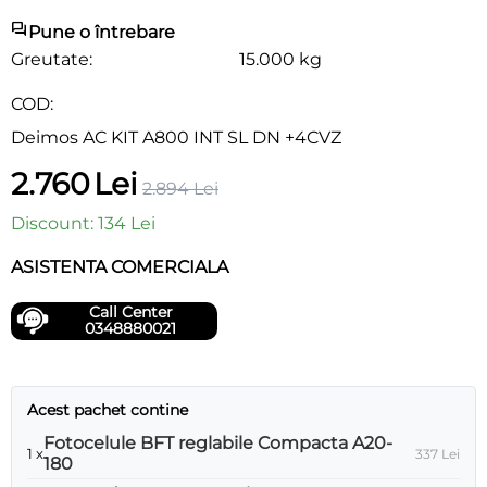
Pune o întrebare
Greutate:
15.000 kg
COD:
Deimos AC KIT A800 INT SL DN +4CVZ
2.760
Lei
2.894
Lei
Discount:
134
Lei
ASISTENTA COMERCIALA
Call Center
0348880021
Acest pachet contine
Fotocelule BFT reglabile Compacta A20-
1 x
337
Lei
180