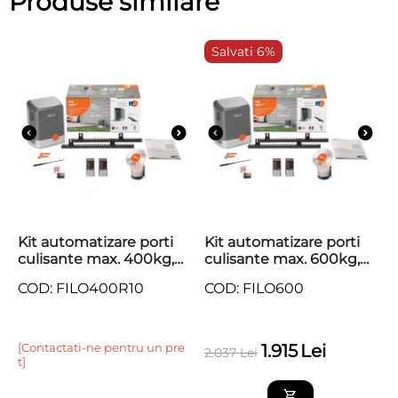
Produse similare
Salvati 6%
Kit automatizare porti
Kit automatizare porti
culisante max. 400kg,
culisante max. 600kg,
Nice Home Filo 400
Nice Home Filo 600
COD: FILO400R10
COD: FILO600
[Contactati-ne pentru un pre
1.915
Lei
2.037
Lei
t]