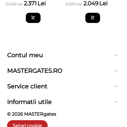
2.371
Lei
2.049
Lei
2.543
Lei
2.239
Lei
Contul meu
MASTERGATES.RO
Service client
Informatii utile
© 2026
MASTERgates
Setari cookie