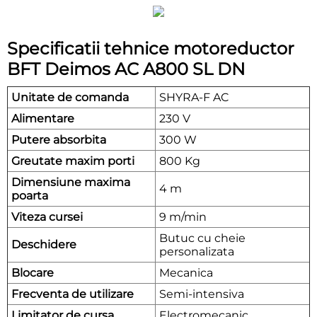
Specificatii tehnice motoreductor
BFT Deimos AC A800 SL DN
Unitate de comanda
SHYRA-F AC
Alimentare
230 V
Putere absorbita
300 W
Greutate maxim porti
800 Kg
Dimensiune maxima
4 m
poarta
Viteza cursei
9 m/min
Butuc cu cheie
Deschidere
personalizata
Blocare
Mecanica
Frecventa de utilizare
Semi-intensiva
Limitator de cursa
Electromecanic