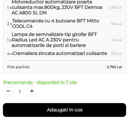
Motoreductor automatizare poarta
culisanta max.800kg, 230V BFT Deimos
1 x
1.916
Lei
AC A800 SL DN
Telecomanda cu 4 butoane BFT Mitto
2 x
196
Lei
COOL C4
Lampa de semnalizare tip girofar BFT
Radius Led AC A 230V pentru
1 x
141
Lei
automatizarile de porti si bariere
Cremaliera zincata automatizari culisante
4 x
312
Lei
Pret pachet:
2.760
Lei
Precomanda - disponibil in 7 zile
−
+
Adaugati in cos