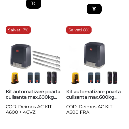
Salvati 7%
Salvati 8%
Kit automatizare poarta
Kit automatizare poarta
culisanta max.600kg
culisanta max.600kg
BFT Deimos AC KIT
BFT Deimos AC KIT
COD: Deimos AC KIT
COD: Deimos AC KIT
A600 + 4 cremaliere
A600
A600 + 4CVZ
A600 FRA
zincate