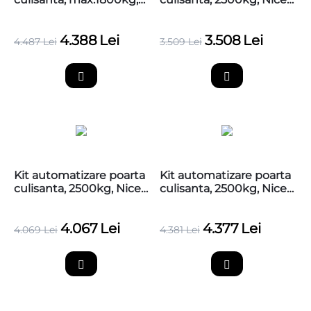
Nice RUN1800P, 4 metri
RUN2500
cremaliera zincata
4.388
Lei
3.508
Lei
4.487
Lei
3.509
Lei
Kit automatizare poarta
Kit automatizare poarta
culisanta, 2500kg, Nice
culisanta, 2500kg, Nice
RUN2500, fara
RUN2500, cu 4m
cremaliere
cremaliere
4.067
Lei
4.377
Lei
4.069
Lei
4.381
Lei