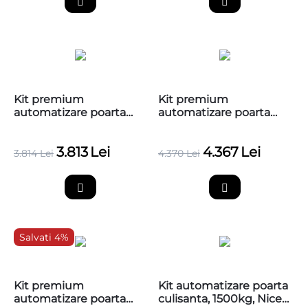
Kit premium
Kit premium
automatizare poarta
automatizare poarta
culisanta, 1200Kg Nice
culisanta, 1200Kg Nice
HI-SPEED RUN1200HS
HI-SPEED RUN1200HS,
3.813
Lei
4.367
Lei
fara cremaliere
3.814
Lei
4.370
Lei
Salvati 4%
Kit premium
Kit automatizare poarta
automatizare poarta
culisanta, 1500kg, Nice