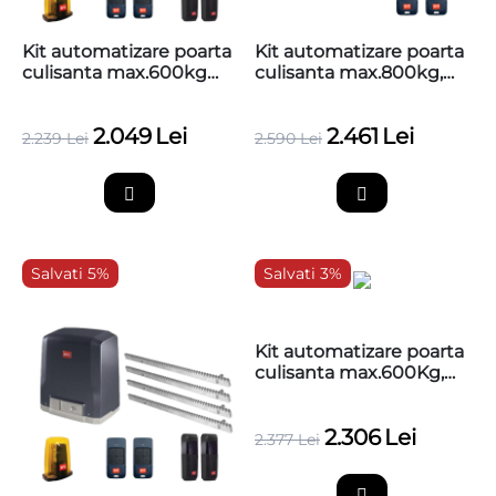
Kit automatizare poarta
Kit automatizare poarta
culisanta max.600kg
culisanta max.800kg,
BFT Deimos AC KIT
230V BFT Deimos AC
A600
KIT A800
2.049
Lei
2.461
Lei
2.239
Lei
2.590
Lei
Salvati 5%
Salvati 3%
Kit automatizare poarta
culisanta max.600Kg,
BFT Deimos BT KIT
A600 + 4 cremaliere
2.306
Lei
teflonate
2.377
Lei