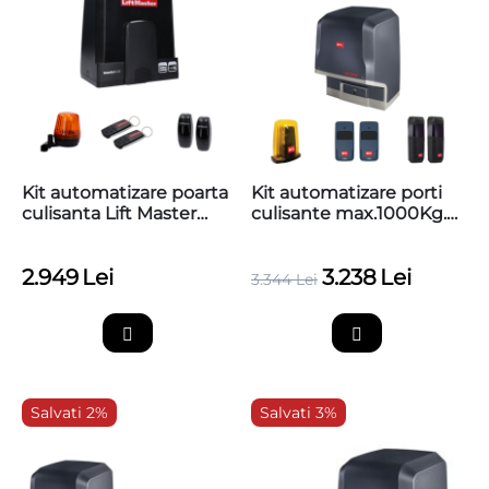
Kit automatizare poarta
Kit automatizare porti
culisanta Lift Master
culisante max.1000Kg.
24Vdc, max. 8m, 600kg,
BFT ARES VELOCE
IPP44, SL600EVK-03
SMART BT KIT A1000
2.949
Lei
3.238
Lei
3.344
Lei
Salvati 2%
Salvati 3%