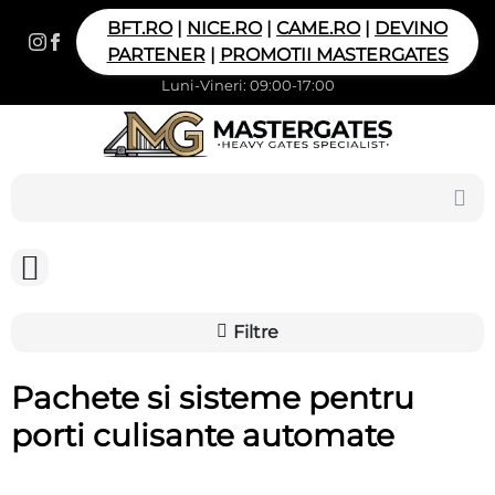
BFT.RO
|
NICE.RO
|
CAME.RO
|
DEVINO
PARTENER
|
PROMOTII MASTERGATES
Luni-Vineri: 09:00-17:00
Filtre
Pachete si sisteme pentru
porti culisante automate