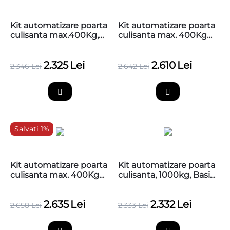
Kit automatizare poarta
Kit automatizare poarta
culisanta max.400Kg,
culisanta max. 400Kg
fara cremaliere Nice
cu 4m de cremaliere
ROAD400KCE, RD400
teflonate Nice
2.325
Lei
2.610
Lei
ROAD400KCE
2.346
Lei
2.642
Lei
Salvati 1%
Kit automatizare poarta
Kit automatizare poarta
culisanta max. 400Kg
culisanta, 1000kg, Basic,
Nice ROAD400KCE cu
Nice ROX1000KCE
4m de cremaliere
2.635
Lei
2.332
Lei
zincate
2.658
Lei
2.333
Lei