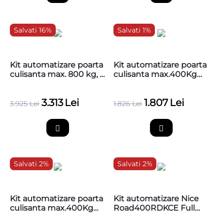
Salvati 16%
Salvati 1%
Kit automatizare poarta
Kit automatizare poarta
culisanta max. 800 kg, 4
culisanta max.400Kg
metri cremaliera
Nice Road400, RD400
zincata, NICE Robus
CORE
3.313
Lei
1.807
Lei
800, RBS800BDKCE
3.925
Lei
1.826
Lei
Salvati 2%
Salvati 2%
Kit automatizare poarta
Kit automatizare Nice
culisanta max.400Kg
Road400RDKCE Full
Nice Road400,
MSI poarta culisanta,