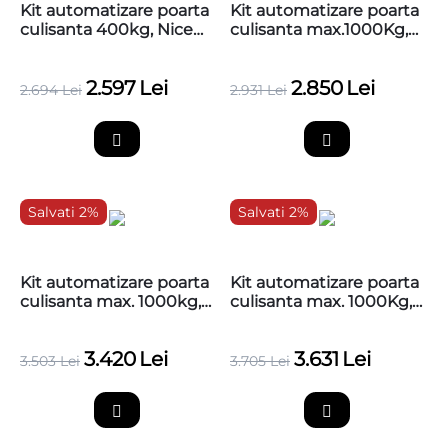
Kit automatizare poarta
Kit automatizare poarta
culisanta 400kg, Nice
culisanta max.1000Kg,
NKSL400KCE
Basic, Nice RB1000
2.597
Lei
2.850
Lei
2.694
Lei
2.931
Lei
Salvati 2%
Salvati 2%
Kit automatizare poarta
Kit automatizare poarta
culisanta max. 1000kg,
culisanta max. 1000Kg,
Nice ROBUS1000
Nice RB1000, 4 metri
cremaliera teflonata
3.420
Lei
3.631
Lei
3.503
Lei
3.705
Lei