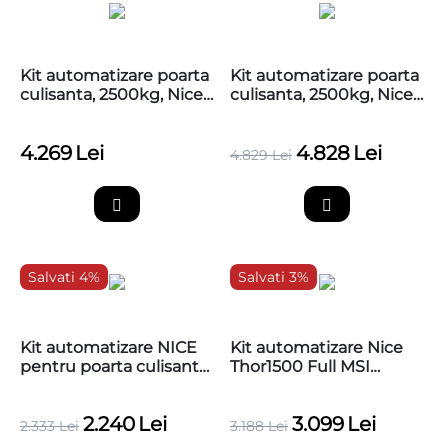
Kit automatizare poarta
Kit automatizare poarta
culisanta, 2500kg, Nice
culisanta, 2500kg, Nice
RUN2500I
RUN2500I, fara
cremaliere
4.269
Lei
4.828
Lei
4.829
Lei
Salvati 4%
Salvati 3%
Kit automatizare NICE
Kit automatizare Nice
pentru poarta culisanta
Thor1500 Full MSI
400kg 24v,
poarta culisanta,
SLH400BDKCE
1500Kg, cu 4 metri
2.240
Lei
3.099
Lei
cremaliera
2.333
Lei
3.188
Lei