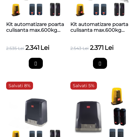
Kit automatizare poarta
Kit automatizare poarta
culisanta max.600kg
culisanta max.600kg
BFT Deimos AC KIT
BFT Deimos AC KIT
A600 + 4 cremaliere
A600 + 4 cremaliere
2.341
Lei
2.371
Lei
teflonate
zincate
2.535
Lei
2.543
Lei
Salvati 8%
Salvati 5%