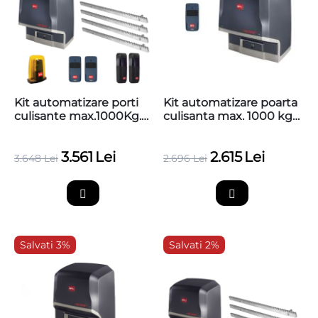
Kit automatizare porti
Kit automatizare poarta
culisante max.1000Kg.
culisanta max. 1000 kg,
Ares VELOCE SMART BT
BFT ARES VELOCE
KIT A1000 +4 cremaliere
SMART BT A1000 (motor
3.561
Lei
2.615
Lei
cu Merak, 1
3.648
Lei
2.696
Lei
telecomanda)
Salvati 3%
Salvati 2%