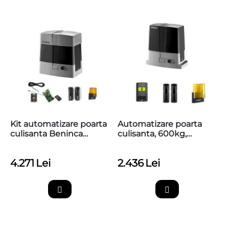
Kit automatizare poarta
Automatizare poarta
culisanta Beninca
culisanta, 600kg,
BULL15M
Beninca KBULL6M
4.271
Lei
2.436
Lei