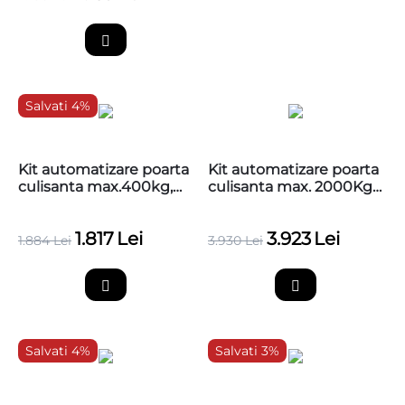
Salvati 4%
Kit automatizare poarta
Kit automatizare poarta
culisanta max.400kg,
culisanta max. 2000Kg
BFT Deimos BT KIT
230V BFT ICARO SMART
B400
AC A2000 KIT + 4
1.817
Lei
3.923
Lei
cremaliere zincate
1.884
Lei
3.930
Lei
Salvati 4%
Salvati 3%