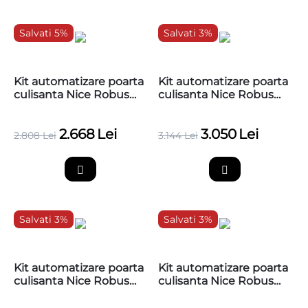
Salvati 5%
Salvati 3%
Kit automatizare poarta
Kit automatizare poarta
culisanta Nice Robus
culisanta Nice Robus
600, pana la 600 kg,
600, pana la 600 kg, 4
RBS600BDKCE
metri cremaliera
2.668
Lei
3.050
Lei
teflonata,
2.808
Lei
3.144
Lei
RBS600BDKCE
Salvati 3%
Salvati 3%
Kit automatizare poarta
Kit automatizare poarta
culisanta Nice Robus
culisanta Nice Robus
600, pana la 600 kg, 4
600, pana la 600 kg, 4
metri cremaliera
metri cremaliera