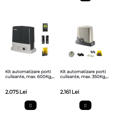
Kit automatizare porti
Kit automatizare porti
culisante, max. 600Kg,
culisante, max. 350Kg,
Beninca KBULL624SW
Beninca FREEDOM
BYOU
2.075
Lei
2.161
Lei