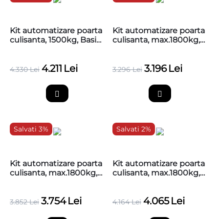
Kit automatizare poarta
Kit automatizare poarta
culisanta, 1500kg, Basic,
culisanta, max.1800kg,
Nice RUN1500PKCE
Nice RUN1800
4.211
Lei
3.196
Lei
4.330
Lei
3.296
Lei
Salvati 3%
Salvati 2%
Kit automatizare poarta
Kit automatizare poarta
culisanta, max.1800kg,
culisanta, max.1800kg,
Nice RUN1800, fara
Nice RUN1800, 4 metri
cremaliere
cremaliera zincata
3.754
Lei
4.065
Lei
3.852
Lei
4.164
Lei