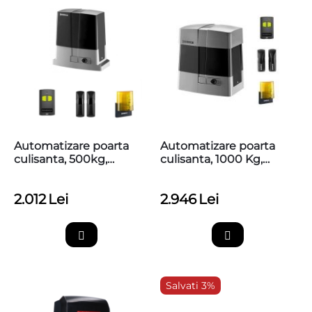
Automatizare poarta
Automatizare poarta
culisanta, 500kg,
culisanta, 1000 Kg,
Beninca KBULL5M
Beninca BULL10M
2.012
Lei
2.946
Lei
Salvati 3%