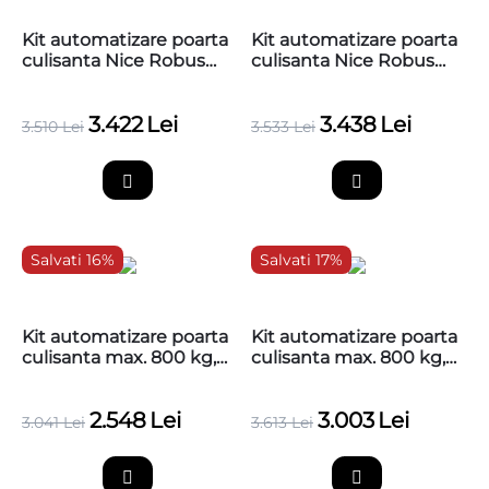
Kit automatizare poarta
Kit automatizare poarta
culisanta Nice Robus
culisanta Nice Robus
600 Hi-Speed, pana la
600 Hi-Speed, pana la
600 kg, 4 metri
600 kg, 4 metri
3.422
Lei
3.438
Lei
cremaliera teflonata
cremaliera zincata
3.510
Lei
3.533
Lei
RBS600HSBDKCE
RBS600HSBDKCE
Salvati 16%
Salvati 17%
Kit automatizare poarta
Kit automatizare poarta
culisanta max. 800 kg,
culisanta max. 800 kg,
NICE Robus 800,
NICE Robus 800,
RBS800BDKCE CORE
RBS800BDKCE
2.548
Lei
3.003
Lei
3.041
Lei
3.613
Lei