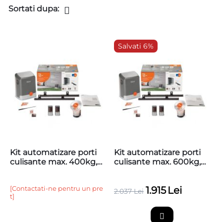
Sortati dupa:
Salvati 6%
Kit automatizare porti
Kit automatizare porti
culisante max. 400kg,
culisante max. 600kg,
Nice Home Filo 400
Nice Home Filo 600
[Contactati-ne pentru un pre
1.915
Lei
2.037
Lei
t]