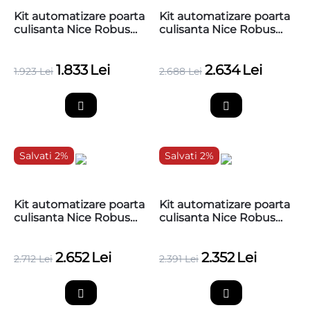
Kit automatizare poarta
Kit automatizare poarta
culisanta Nice Robus
culisanta Nice Robus
400, pana la 400 kg,
400, pana la 400 kg, 4
RBS400BDKCE
metri cremaliera
1.833
Lei
2.634
Lei
teflonata
1.923
Lei
2.688
Lei
RBS400BDKCE
Salvati 2%
Salvati 2%
Kit automatizare poarta
Kit automatizare poarta
culisanta Nice Robus
culisanta Nice Robus
400, pana la 400 kg, 4
600, pana la 600 kg,
metri cremaliera zincata
RBS600BDKCE
2.652
Lei
2.352
Lei
RBS400BDKCE
2.712
Lei
2.391
Lei