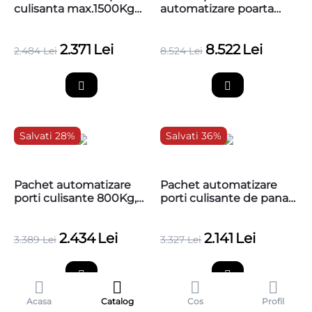
culisanta max.1500Kg
automatizare poarta
NICE THOR
culisanta industriala,
TH1500KCER10
4000kg, Nice
2.371
Lei
8.522
Lei
TUB4000KCE
2.484
Lei
8.524
Lei
Salvati 28%
Salvati 36%
Pachet automatizare
Pachet automatizare
porti culisante 800Kg,
porti culisante de pana
CAME BX708AGS
la 400Kg, CAME,
BX704AGS
2.434
Lei
2.141
Lei
3.389
Lei
3.327
Lei
Acasa
Catalog
Cos
Profil