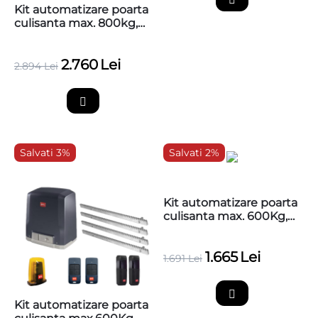
Kit automatizare poarta
culisanta max. 800kg,
230V BFT Deimos AC
KIT A800 + 4 cremaliere
2.760
Lei
zincate
2.894
Lei
Salvati 3%
Salvati 2%
Kit automatizare poarta
culisanta max. 600Kg,
24V BFT Deimos BT
A600 (motor, 1
1.665
Lei
telecomanda)
1.691
Lei
Kit automatizare poarta