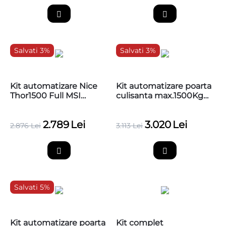
Salvati 3%
Salvati 3%
Kit automatizare Nice
Kit automatizare poarta
Thor1500 Full MSI
culisanta max.1500Kg
poarta culisanta,
NICE THOR1500 MG +
1500Kg, fara cremaliera
4m cremaliere
2.789
Lei
3.020
Lei
2.876
Lei
3.113
Lei
Salvati 5%
Kit automatizare poarta
Kit complet