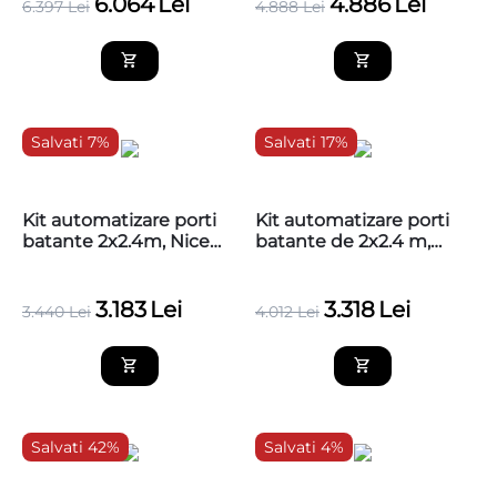
HY7005KCE
6.064
Lei
4.886
Lei
6.397
Lei
4.888
Lei
Salvati 7%
Salvati 17%
Kit automatizare porti
Kit automatizare porti
batante 2x2.4m, Nice
batante de 2x2.4 m,
HOPP
Nice HOPPKIT
3.183
Lei
3.318
Lei
3.440
Lei
4.012
Lei
Salvati 42%
Salvati 4%