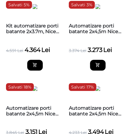
Salvati 5%
Salvati 3%
Kit automatizare porti
Automatizare porti
batante 2x3.7m, Nice
batante 2x4,5m Nice
HI-SPEED TITAN
TOO4524KCE MG
TTN3724HS
4.364
Lei
3.273
Lei
4.591
Lei
3.374
Lei
Salvati 18%
Salvati 17%
Automatizare porti
Automatizare porti
batante 2x4,5m Nice
batante 2x4,5m Nice
TOO4524KCE, baza
TOO4524KCE
3.151
Lei
3.494
Lei
3.845
Lei
4.233
Lei