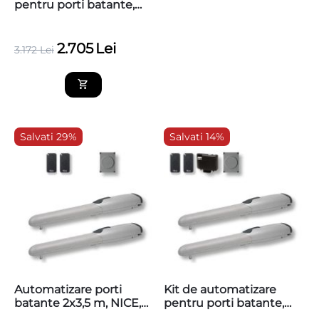
pentru porti batante,
2x3.5m, WINGO5
2.705
Lei
3.172
Lei
Salvati 29%
Salvati 14%
Automatizare porti
Kit de automatizare
batante 2x3,5 m, NICE,
pentru porti batante,
WINGO3524KCE, baza
2x3.5m, WINGO5KLT