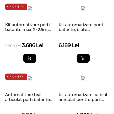
Salvati 3%
Kit automatizare porti
Kit automatizare porti
batante max. 2x2.5m,
batante, brate
brat articulat, 24V, BFT
articulate, 2x3m, Nice
IGEA BT
HI-SPEED HYKEHSKCE
3.686
Lei
6.189
Lei
3.800
Lei
Salvati 5%
Automatizare brat
Kit automatizare cu brat
articulat porti batante
articulat pentru porti
2x3,5m Nice HYKEKIT
batante max.
2x3m, HYPPO Nice