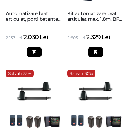
Automatizare brat
Kit automatizare brat
articulat, porti batante
articulat max. 1.8m, BFT
1.8m, Nice,
E5 BT A18, pentru poarta
WALKY1024KCE
batanta pietonala
2.030
Lei
2.329
Lei
2.137
Lei
2.605
Lei
Salvati 33%
Salvati 30%