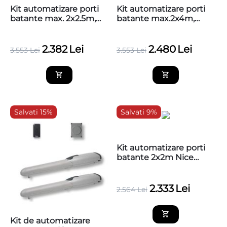
Kit automatizare porti
Kit automatizare porti
batante max. 2x2.5m,
batante max.2x4m,
230V BFT ATHOS AC25 A
230V BFT ATHOS AC40
A
2.382
Lei
2.480
Lei
3.553
Lei
3.553
Lei
Salvati 15%
Salvati 9%
Kit automatizare porti
batante 2x2m Nice
WINGO4BD +Releu
WiFi gratuit!
2.333
Lei
2.564
Lei
Kit de automatizare