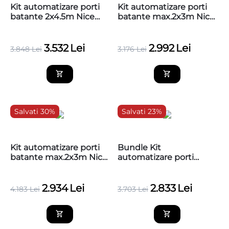
Kit automatizare porti
Kit automatizare porti
batante 2x4.5m Nice
batante max.2x3m Nice
TOO4500KCE
TOO3024KCE
3.532
Lei
2.992
Lei
3.848
Lei
3.176
Lei
Salvati 30%
Salvati 23%
Kit automatizare porti
Bundle Kit
batante max.2x3m Nice
automatizare porti
TOO3024KCE MG, 24V
batante max.2x3m Nice
TOO3024KCE, baza
2.934
Lei
2.833
Lei
4.183
Lei
3.703
Lei