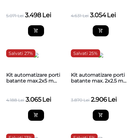
450 kg, 24v, BFT Phobos
BFT Phobos BT KIT B25
BT KIT B35 Veloce
3.498
Lei
3.054
Lei
5.071
Lei
4.631
Lei
Salvati 27%
Salvati 25%
Kit automatizare porti
Kit automatizare porti
batante max.2x5 m
batante max. 2x2.5 m
230V BFT Phobos AC
230V BFT Phobos AC
KIT B50
KIT B25
3.065
Lei
2.906
Lei
4.188
Lei
3.870
Lei
Salvati 13%
Salvati 5%