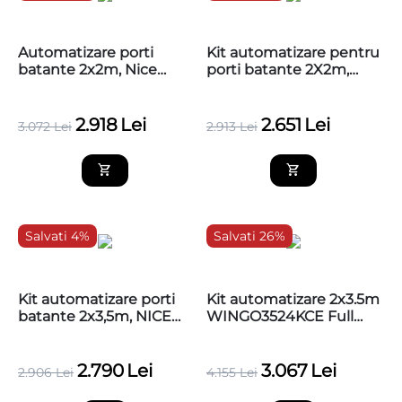
Automatizare porti
Kit automatizare pentru
batante 2x2m, Nice
porti batante 2X2m,
WINGO4KLT PROMO +
Nice WINGO4BDKCE
Modul WiFi gratuit!
2.918
Lei
2.651
Lei
3.072
Lei
2.913
Lei
Salvati 4%
Salvati 26%
Kit automatizare porti
Kit automatizare 2x3.5m
batante 2x3,5m, NICE
WINGO3524KCE Full
WINGO3524KCE-MG +
MSI pentru porti
Modul WiFi gratuit
batante
2.790
Lei
3.067
Lei
2.906
Lei
4.155
Lei