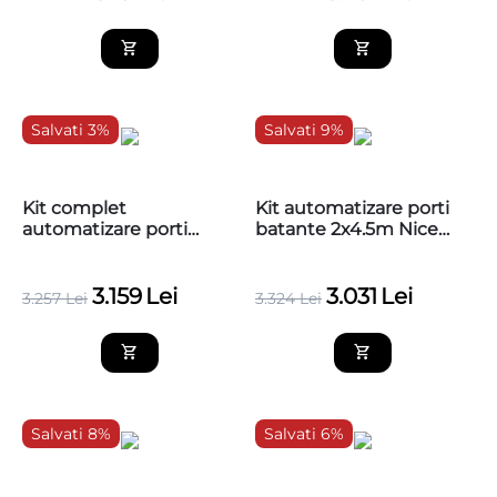
Salvati 3%
Salvati 9%
Kit complet
Kit automatizare porti
automatizare porti
batante 2x4.5m Nice
batante 2x4.5m Nice
TOO4500KCE, baza
TOO4500KCE MG
3.159
Lei
3.031
Lei
3.257
Lei
3.324
Lei
Salvati 8%
Salvati 6%