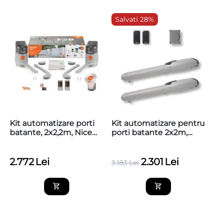
Salvati 28%
Kit automatizare porti
Kit automatizare pentru
batante, 2x2,2m, Nice
porti batante 2x2m,
Home MAESTRO 200
NICE WINGO2024
2.772
Lei
2.301
Lei
3.183
Lei