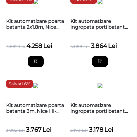
Kit automatizare poarta
Kit automatizare
batanta 2x1.8m, Nice
ingropata porti batante
OLTRE1824KCE
3m, Nice MFAB3024KCE
4.258
Lei
3.864
Lei
4.882
Lei
4.088
Lei
Salvati 6%
Kit automatizare poarta
Kit automatizare
batanta 3m, Nice HI-
ingropata porti batante
SPEED
3m, Nice M-
MFAB3024HSKCE
FAB3000KCE
3.767
Lei
3.178
Lei
3.992
Lei
3.179
Lei