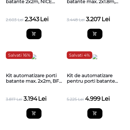
batante 2x2m, NICE
batante max. 2x1.8m,
WINGO2024 MG
Nice WALKY2024KCE
2.343
Lei
3.207
Lei
2.603
Lei
3.448
Lei
Salvati 16%
Salvati 4%
Kit automatizare porti
Kit de automatizare
batante max. 2x2m, BFT
pentru porti batante
Virgo BT B20 (2motoare,
2x6m, Nice HI-SPEED
centrala, lampa,
TITAN TTN6024HS
fotocelule,
3.194
Lei
4.999
Lei
3.817
Lei
5.225
Lei
2telecomenzi)