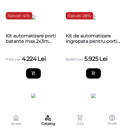
Salvati 41%
Salvati 28%
Kit automatizare porti
Kit de automatizare
batante max.2x3m
ingropata pentru porti
Came AXO 001U7312ML
batante 2x3.5m , CAME
Frog 001U1901ML
4.224
Lei
5.925
Lei
7.113
Lei
8.267
Lei
Kit automatizare poarta
Kit automatizare poarta
batanta MASTER 415L,
batanta MASTER 415,
Acasa
Catalog
Cos
Profil
24V, max. 2 x 3 m - FAAC
24V, max. 2 x 2.5 m -