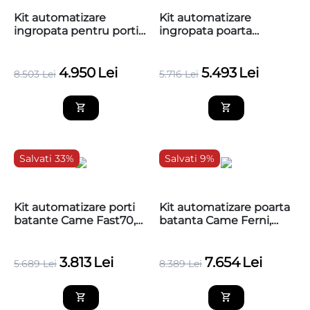
Kit automatizare
Kit automatizare
ingropata pentru porti
ingropata poarta
batante max.2x4m, BFT
batanta 5m, Nice
ELI BT KIT A40
BFAB5024KCE
4.950
Lei
5.493
Lei
8.503
Lei
5.716
Lei
Salvati 33%
Salvati 9%
Kit automatizare porti
Kit automatizare poarta
batante Came Fast70,
batanta Came Ferni,
max 2.3m, 200kg
2x4m, max.400 Kg
3.813
Lei
7.654
Lei
5.689
Lei
8.389
Lei