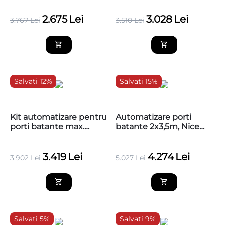
Easy Kit
2.675
Lei
3.028
Lei
3.767
Lei
3.510
Lei
Salvati 12%
Salvati 15%
Kit automatizare pentru
Automatizare porti
porti batante max.
batante 2x3,5m, Nice
2x3.5m, NICE WingoKit
WINGO5024KCE
5 BDKCE
3.419
Lei
4.274
Lei
3.902
Lei
5.027
Lei
Salvati 5%
Salvati 9%