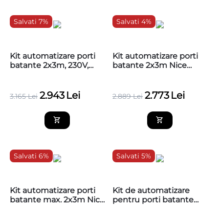
Salvati 7%
Salvati 4%
Kit automatizare porti
Kit automatizare porti
batante 2x3m, 230V,
batante 2x3m Nice
NICE TOO3000KCE
TOO3000BDKCE-MG
2.943
Lei
2.773
Lei
3.165
Lei
2.889
Lei
Salvati 6%
Salvati 5%
Kit automatizare porti
​Kit de automatizare
batante max. 2x3m Nice
pentru porti batante
TOO3000BDKCE
2x5m Nice Toona 5
TO5024