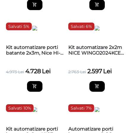
Salvati 5%
Salvati 6%
Kit automatizare porti
Kit automatizare 2x2m
batante 2x3m, Nice HI-
NICE WINGO2024KCE
SPEED
Full MSI pentru porti
WINGO3524HSKCE
batante
4.728
Lei
2.597
Lei
4.973
Lei
2.763
Lei
Salvati 10%
Salvati 7%
Kit automatizare porti
Automatizare porti