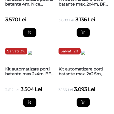
batanta 4m, Nice
batante max. 2x4m, BFT
LFAB4000KCE
Kustos BT B40 (2
motoare, centrala, 1
telecomanda)
3.570
Lei
3.136
Lei
3.809
Lei
Salvati 3%
Salvati 2%
Kit automatizare porti
Kit automatizare porti
batante max.2x4m, BFT
batante max. 2x2.5m,
Kustos BT KIT B40
BFT Kustos BT KIT B25
3.504
Lei
3.093
Lei
3.612
Lei
3.156
Lei