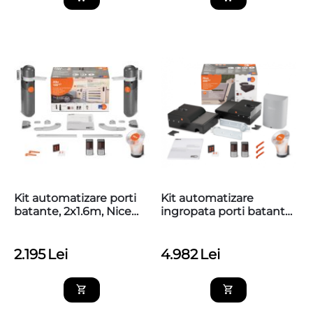
Kit automatizare porti
Kit automatizare
batante, 2x1.6m, Nice
ingropata porti batante
Home ALTO100
2x2,3m, NiceHome Riva
200
2.195
Lei
4.982
Lei