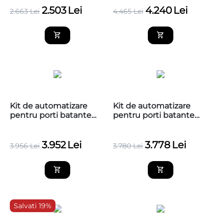
2.503
Lei
4.240
Lei
2.663
Lei
4.465
Lei
​Kit de automatizare
​Kit de automatizare
pentru porti batante
pentru porti batante
2x5m Nice Toona 5
2x5m Nice Toona 5
TO5016
TO5015
3.952
Lei
3.778
Lei
3.956
Lei
3.780
Lei
Salvati 19%