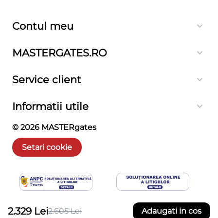
Contul meu
MASTERGATES.RO
Service client
Informatii utile
© 2026
MASTERgates
Setari cookie
2.329
Lei
Adaugati in cos
2.605
Lei