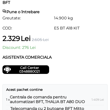
BFT
Pune o întrebare
Greutate:
14.900 kg
COD:
E5 BT A18 KIT
2.329
Lei
2.605
Lei
Discount:
276
Lei
ASISTENTA COMERCIALA
Call Center
0348880021
Acest pachet contine
Centrala de comanda pentru
1 x
1.409
Lei
automatizari BFT, THALIA BT A80 DUO
Telecomanda cu 2 butoane BFT Mitto