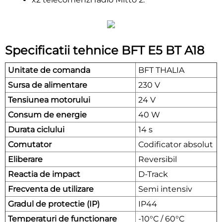
Specificatii tehnice BFT E5 BT A18
Unitate de comanda
BFT THALIA
Sursa de alimentare
230 V
Tensiunea motorului
24 V
Consum de energie
40 W
Durata ciclului
14 s
Comutator
Codificator absolut
Eliberare
Reversibil
Reactia de impact
D-Track
Frecventa de utilizare
Semi intensiv
Gradul de protectie (IP)
IP44
Temperaturi de functionare
-10°C / 60°C