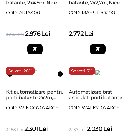
batante, 2x4,5m, Nice
batante, 2x2,2m, Nice
Home ARIA 400
Home MAESTRO 200
COD: ARIA400
COD: MAESTRO200
2.976
Lei
2.772
Lei
3.385
Lei
Salvati 28%
Salvati 5%
Kit automatizare pentru
Automatizare brat
porti batante 2x2m,
articulat, porti batante
NICE WINGO2024
1.8m, Nice,
COD: WINGO2024KCE
COD: WALKY1024KCE
WALKY1024KCE
2.301
Lei
2.030
Lei
3.183
Lei
2.137
Lei