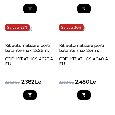
Salvati 33%
Salvati 30%
Kit automatizare porti
Kit automatizare porti
batante max. 2x2.5m,
batante max.2x4m,
230V BFT ATHOS AC25 A
230V BFT ATHOS AC40
COD: KIT ATHOS AC25 A
COD: KIT ATHOS AC40 A
A
EU
EU
2.382
Lei
2.480
Lei
3.553
Lei
3.553
Lei