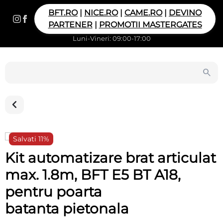
BFT.RO
|
NICE.RO
|
CAME.RO
|
DEVINO
PARTENER
|
PROMOTII MASTERGATES
Luni-Vineri: 09:00-17:00
Salvati 11%
Kit automatizare brat articulat
max. 1.8m, BFT E5 BT A18,
pentru poarta
batanta pietonala