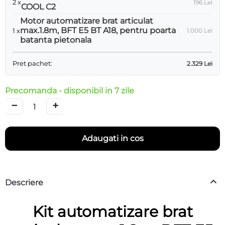
2 x
196
Lei
COOL C2
Motor automatizare brat articulat
max.1.8m, BFT E5 BT A18, pentru poarta
1 x
1.000
Lei
batanta pietonala
Pret pachet:
2.329
Lei
Precomanda - disponibil in 7 zile
−
+
Adaugati in cos
Descriere
Kit automatizare brat