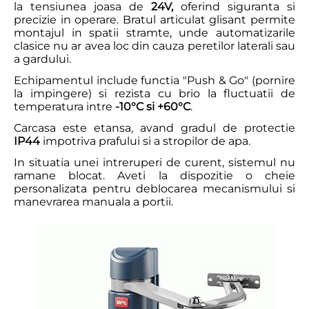
la tensiunea joasa de
24V,
oferind siguranta si
precizie in operare. Bratul articulat glisant permite
montajul in spatii stramte, unde automatizarile
clasice nu ar avea loc din cauza peretilor laterali sau
a gardului.
Echipamentul include functia "Push & Go" (pornire
la impingere) si rezista cu brio la fluctuatii de
temperatura intre
-10°C si +60°C
.
Carcasa este etansa, avand gradul de protectie
IP44
impotriva prafului si a stropilor de apa.
In situatia unei intreruperi de curent, sistemul nu
ramane blocat. Aveti la dispozitie o cheie
personalizata pentru deblocarea mecanismului si
manevrarea manuala a portii.