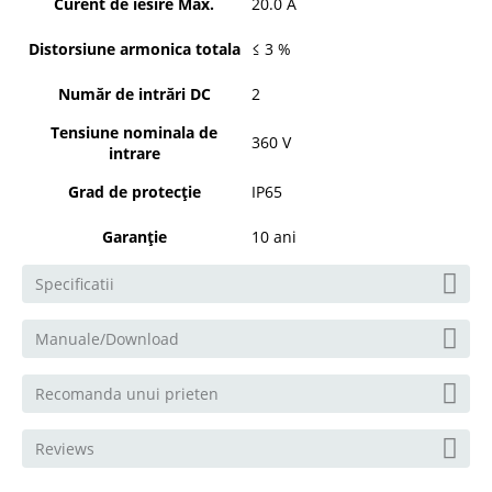
Curent de iesire Max.
20.0 A
Distorsiune armonica totala
≤ 3 %
Număr de intrări DC
2
Tensiune nominala de
360 V
intrare
Grad de protecție
IP65
Garanție
10 ani
Specificatii
Manuale/Download
Recomanda unui prieten
Reviews