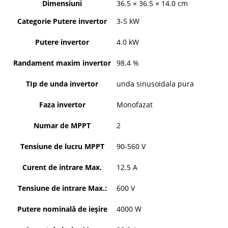
Dimensiuni
36.5 × 36.5 × 14.0 cm
Categorie Putere invertor
3-5 kW
Putere invertor
4.0 kW
Randament maxim invertor
98.4 %
TIp de unda invertor
unda sinusoidala pura
Faza invertor
Monofazat
Numar de MPPT
2
Tensiune de lucru MPPT
90-560 V
Curent de intrare Max.
12.5 A
Tensiune de intrare Max.:
600 V
Putere nominală de ieșire
4000 W