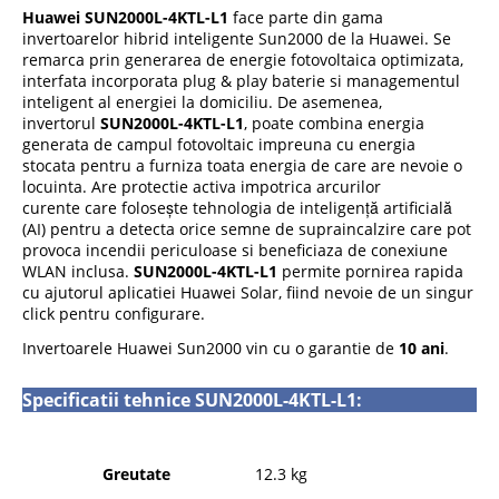
Huawei SUN2000L-4KTL-L1
face parte din gama
invertoarelor hibrid inteligente Sun2000 de la Huawei. Se
remarca prin generarea de energie fotovoltaica optimizata,
interfata incorporata plug & play baterie si managementul
inteligent al energiei la domiciliu. De asemenea,
invertorul
SUN2000L-4KTL-L1
, poate combina energia
generata de campul fotovoltaic impreuna cu energia
stocata pentru a furniza toata energia de care are nevoie o
locuinta. Are protectie activa impotrica arcurilor
curente care folosește tehnologia de inteligență artificială
(AI) pentru a detecta orice semne de supraincalzire care pot
provoca incendii periculoase si beneficiaza de conexiune
WLAN inclusa.
SUN2000L-4KTL-L1
permite pornirea rapida
cu ajutorul aplicatiei Huawei Solar, fiind nevoie de un singur
click pentru configurare.
Invertoarele Huawei Sun2000 vin cu o garantie de
10 ani
.
Specificatii tehnice
SUN2000L-4KTL-L1:
Greutate
12.3 kg