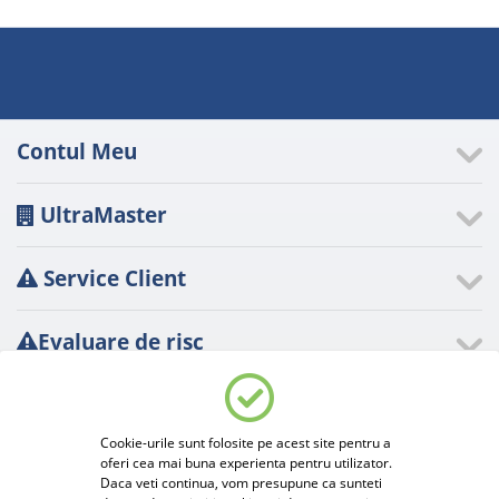
Contul Meu
UltraMaster
Service Client
Evaluare de risc
Evaluare de risc
A.N.P.C.
Cookie-urile sunt folosite pe acest site pentru a
oferi cea mai buna experienta pentru utilizator.
Bună! Putem activa unele servicii suplimentare care necesită
CONTACT
Daca veti continua, vom presupune ca sunteti
cookie-uri? Puteți oricând să vă schimbați sau să vă retrageți