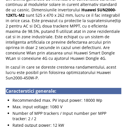
continuu al modulelor solare in curent alternativ standard
de uz casnic. Dimensiunile invertorului
Huawei SUN2000-
12KTL-M2
sunt 525 x 470 x 262 mm, lucru ce il fac integrabil
in orice casa. Este prevazut cu protectie la supratensiune(tip
2 pentru AC si DC), doua trackere MPPT, cu o eficienta
maxima de 98.5%, putand fi utilizat atat in zone rezidentiale
cat si in zone industriale. Este echipat cu un sistem de
inteligenta artificiala ce previne defectarea arcului prin
oprirea in doar 2 secunde in cazul unei defectiuni. Are
conexiune Wlan prin atasarea unui Huawei Smart Dongle
WLan si conexiune 4G cu ajutorul Huawei Dongle 4G.
In cazul in care se doreste cresterea randamentului, acest
lucru este posibil prin folosirea optimizatorului Huawei
Sun2000-450W-P.
Caracterstici generale:
Recommended max. PV input power: 18000 Wp
Max. input voltage: 1080 V
Number of MPP trackers / Input number per MPP
tracker: 2 / 2
Rated output power: 12 kW