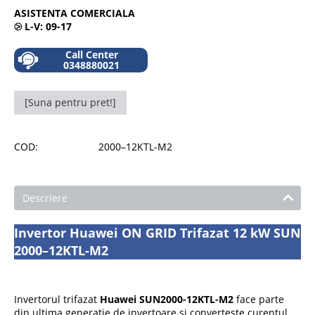
ASISTENTA COMERCIALA
⧁
L-V: 09-17
Call Center
0348880021
[Suna pentru pret!]
COD:
2000–12KTL-M2
Descriere
Invertor Huawei ON GRID Trifazat 12 kW SUN
2000–12KTL-M2
Invertorul trifazat
Huawei SUN2000-12KTL-M2
face parte
din ultima generatie de invertoare si converteste curentul