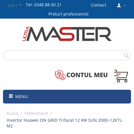
Tel: 0348 88 00 21
Contact
(Lei )
Preturi profesionisti
MENU
Acasa
/
Fotovoltaice
/
Invertor Huawei ON GRID Trifazat 12 kW SUN 2000–12KTL-
M2