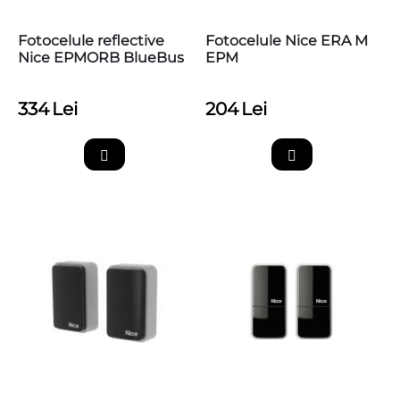
Fotocelule reflective
Fotocelule Nice ERA M
Nice EPMORB BlueBus
EPM
334
Lei
204
Lei