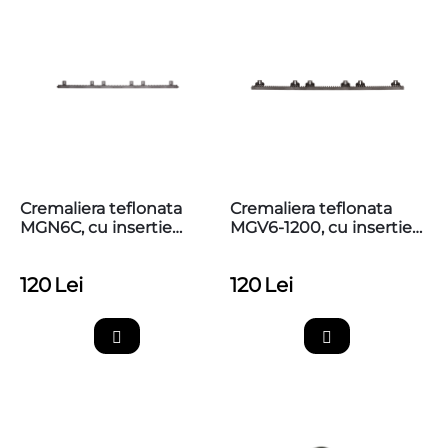
Cremaliera teflonata
Cremaliera teflonata
MGN6C, cu insertie
MGV6-1200, cu insertie
metalica, max. 800kg,
metalica, max. 1200kg,
prinderi sus
prinderi sus
120
Lei
120
Lei