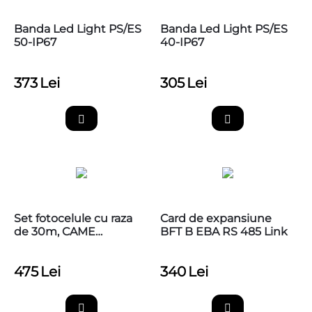
Banda Led Light PS/ES
Banda Led Light PS/ES
50-IP67
40-IP67
373
Lei
305
Lei
Set fotocelule cu raza
Card de expansiune
de 30m, CAME
BFT B EBA RS 485 Link
001DIR30
475
Lei
340
Lei