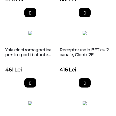
Yala electromagnetica
Receptor radio BFT cu 2
pentru porti batante
canale, Clonix 2E
BFT EBP BT A 24V
461
Lei
416
Lei