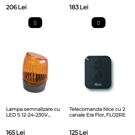
206
Lei
183
Lei
Lampa semnalizare cu
Telecomanda Nice cu 2
LED S 12-24-230V
canale Era Flor, FLO2RE
pentru automatizari
porti/bariere
165
Lei
125
Lei