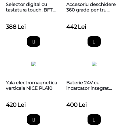
Selector digital cu
Accesoriu deschidere
tastatura touch, BFT,
360 grade pentru
Q.BO
poarta batanta cu
motoreductor ingropat
388
Lei
442
Lei
Nice M-FAB, MEA1
Yala electromagnetica
Baterie 24V cu
verticala NICE PLA10
incarcator integrat
pentru automatizarile
de porti Nice, PS324
420
Lei
400
Lei