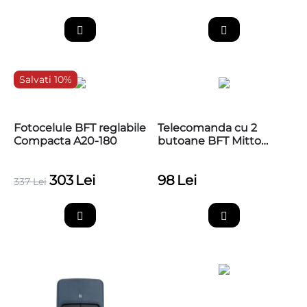
Salvati 10%
Fotocelule BFT reglabile
Telecomanda cu 2
Compacta A20-180
butoane BFT Mitto
COOL C2
303
Lei
98
Lei
337
Lei