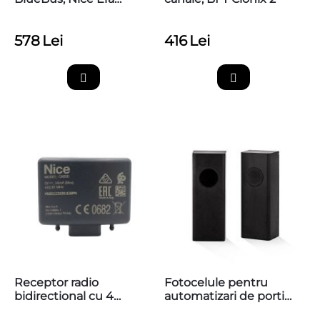
Photocell M EPMOW
578
Lei
416
Lei
Receptor radio
Fotocelule pentru
bidirectional cu 4
automatizari de porti
canale, Nice OXIBD
AFEPN