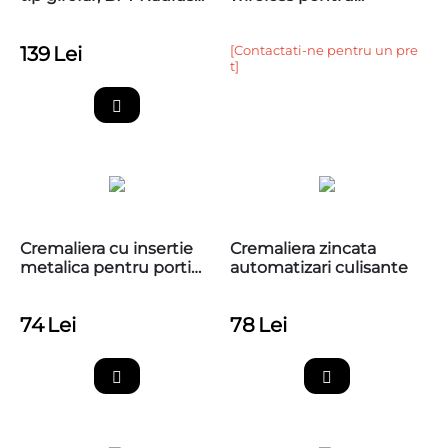
Led BT A 24V
automatizari porti
139
Lei
[Contactati-ne pentru un pre
t]
Cremaliera cu insertie
Cremaliera zincata
metalica pentru porti
automatizari culisante
culisante,1 metru, cu
accesorii de montaj
74
Lei
78
Lei