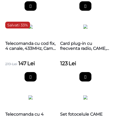
Salvati 33%
Telecomanda cu cod fix,
Card plug-in cu
4 canale, 433MHz, Came
frecventa radio, CAME,
TTS44FKS
001AF43S
147
Lei
123
Lei
219
Lei
Telecomanda cu 4
Set fotocelule CAME