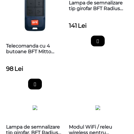
Lampa de semnalizare
tip girofar BFT Radius
Led AC A 230V pentru
automatizarile de porti
141
Lei
si bariere
Telecomanda cu 4
butoane BFT Mitto
COOL C4
98
Lei
Lampa de semnalizare
Modul WiFi / releu
tip girofar, BFT Radius
wireless pentru