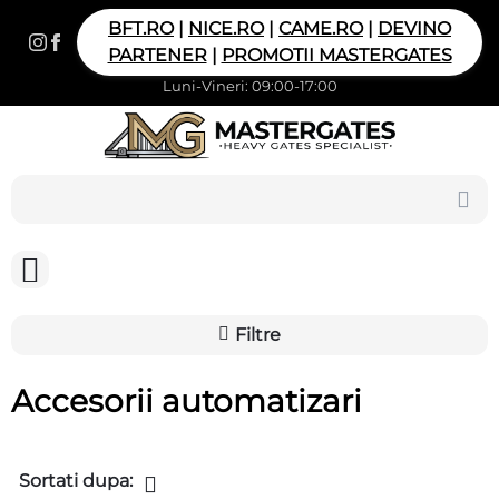
BFT.RO
|
NICE.RO
|
CAME.RO
|
DEVINO
PARTENER
|
PROMOTII MASTERGATES
Luni-Vineri: 09:00-17:00
Filtre
Accesorii automatizari
Sortati dupa: