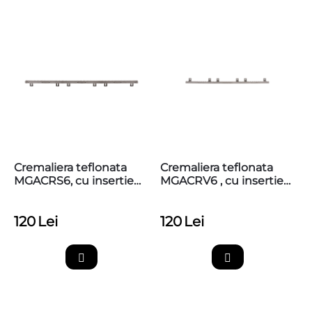
Cremaliera teflonata
Cremaliera teflonata
MGACRS6, cu insertie
MGACRV6 , cu insertie
metalica, max. 800kg,
metalica, max 800kg,
prinderi jos
prindere sus superioara
120
Lei
120
Lei