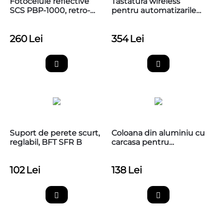
Fotocelule reflective
Tastatura wireless
SCS PBP-1000, retro-
pentru automatizarile
reflective polarizate,
Nice, EDSWG
raza 10m,
260
Lei
354
Lei
Suport de perete scurt,
Coloana din aluminiu cu
reglabil, BFT SFR B
carcasa pentru
fotocelule, Nice PPH1
102
Lei
138
Lei