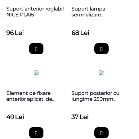
Suport anterior reglabil
Suport lampa
NICE PLA15
semnalizare
automatizari, BFT
P123025
96
Lei
68
Lei
Element de fixare
Suport posterior cu
anterior aplicat, de
lungime 250mm
insurubat NICE PLA8
pentru automatizarile
de porti batante NICE,
49
Lei
37
Lei
PLA6