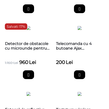
Salvati 17%
Detector de obstacole
Telecomanda cu 4
cu microunde pentru
butoane Ajax
detectarea prezentei
SpaceControl
autovehiculelor si a
960
Lei
200
Lei
persoanelor, PB-VR10 -
1.160
Lei
Radar microunde