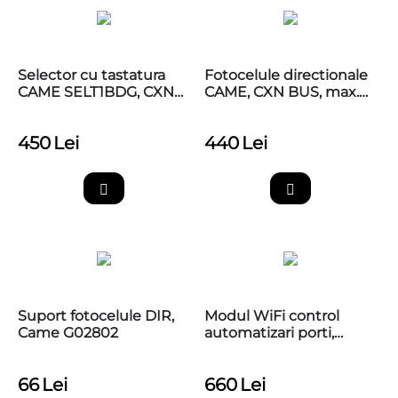
Selector cu tastatura
Fotocelule directionale
CAME SELT1BDG, CXN
CAME, CXN BUS, max.
BUS, lumina albastra,
20m, CAME 806TF-0110
CAME 806SL-0280
450
Lei
440
Lei
Suport fotocelule DIR,
Modul WiFi control
Came G02802
automatizari porti,
Securecom Door Master
300
66
Lei
660
Lei