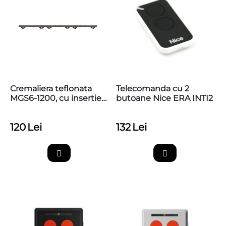
Cremaliera teflonata
Telecomanda cu 2
MGS6-1200, cu insertie
butoane Nice ERA INTI2
metalica, max 1200kg,
prindere inferioara
120
Lei
132
Lei