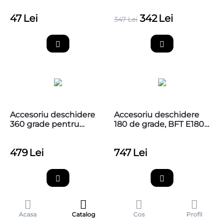
PS124 / PS324
PS124
47
Lei
342
Lei
347
Lei
Accesoriu deschidere
Accesoriu deschidere
360 grade pentru
180 de grade, BFT E180,
poarta batanta cu
pentru automatizare
motoreductor ingropat
ingropata ELI BT A40
479
Lei
747
Lei
Nice L-FAB, BMA1
Acasa
Catalog
Cos
Profil