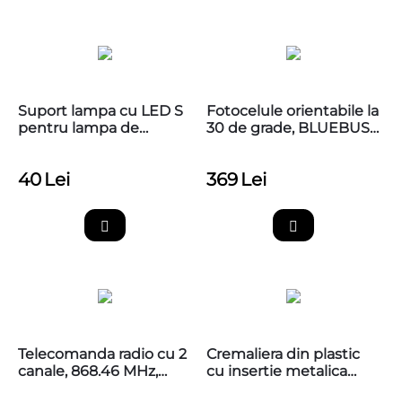
Suport lampa cu LED S
Fotocelule orientabile la
pentru lampa de
30 de grade, BLUEBUS,
semnalizare APAL
NICE EPMOB
40
Lei
369
Lei
Telecomanda radio cu 2
Cremaliera din plastic
canale, 868.46 MHz,
cu insertie metalica
MYGO2FM
Nice CR502