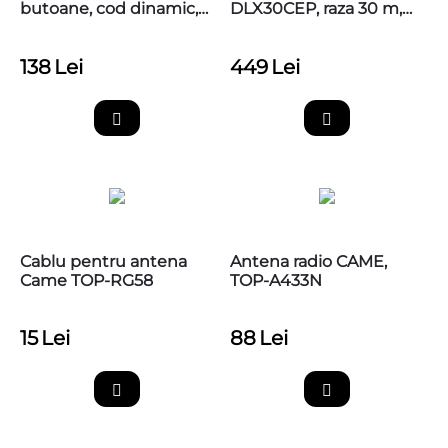
butoane, cod dinamic,
DLX30CEP, raza 30 m,
433,92MHz, Came
806TF-0080
TOP44RBN
138
Lei
449
Lei
Cablu pentru antena
Antena radio CAME,
Came TOP-RG58
TOP-A433N
15
Lei
88
Lei