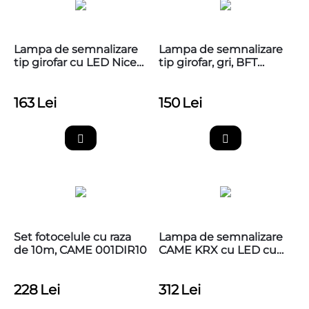
Lampa de semnalizare
Lampa de semnalizare
tip girofar cu LED Nice
tip girofar, gri, BFT
Wallyght
RADIUS LED BT A R1 W
24V
163
Lei
150
Lei
Set fotocelule cu raza
Lampa de semnalizare
de 10m, CAME 001DIR10
CAME KRX cu LED cu
capac alb
228
Lei
312
Lei