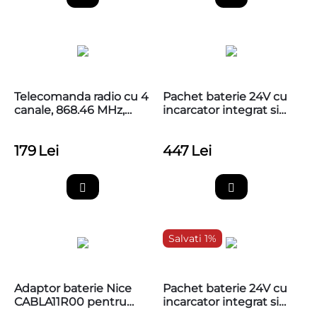
Telecomanda radio cu 4
Pachet baterie 24V cu
canale, 868.46 MHz,
incarcator integrat si
MYGO4FM
cablu adaptare, Nice
PS324
179
Lei
447
Lei
Salvati 1%
Adaptor baterie Nice
Pachet baterie 24V cu
CABLA11R00 pentru
incarcator integrat si
trecere de la 5 la 10 pin -
cablu adaptare, Nice