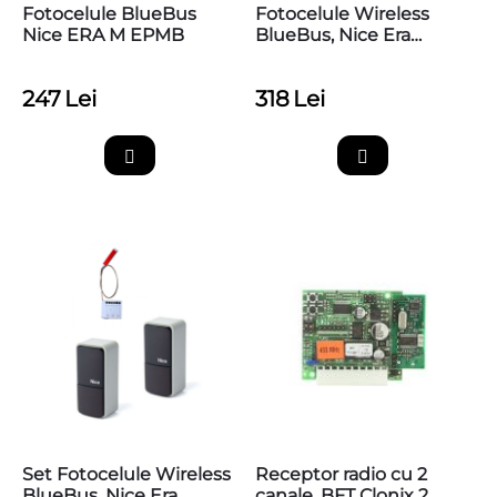
Fotocelule BlueBus
Fotocelule Wireless
Nice ERA M EPMB
BlueBus, Nice Era
Photocell M EPMOW
247
Lei
318
Lei
Set Fotocelule Wireless
Receptor radio cu 2
BlueBus, Nice Era
canale, BFT Clonix 2