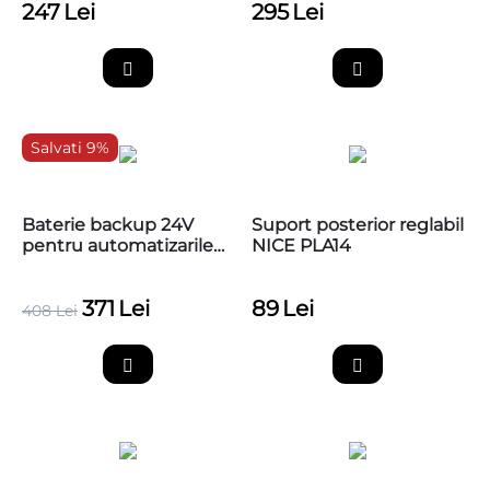
247
Lei
295
Lei
Salvati 9%
Baterie backup 24V
Suport posterior reglabil
pentru automatizarile
NICE PLA14
de porti Nice tip
WalkyKit, PS424
371
Lei
89
Lei
408
Lei