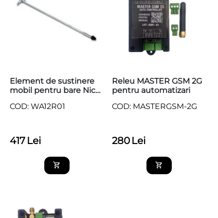
Element de sustinere
Releu MASTER GSM 2G
mobil pentru bare Nice
pentru automatizari
WA12
COD: WA12R01
COD: MASTERGSM-2G
417
Lei
280
Lei