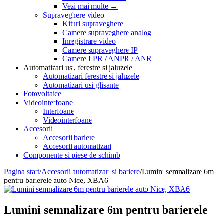
Vezi mai multe
→
Supraveghere video
Kituri supraveghere
Camere supraveghere analog
Inregistrare video
Camere supraveghere IP
Camere LPR / ANPR / ANR
Automatizari usi, ferestre si jaluzele
Automatizari ferestre si jaluzele
Automatizari usi glisante
Fotovoltaice
Videointerfoane
Interfoane
Videointerfoane
Accesorii
Accesorii bariere
Accesorii automatizari
Componente si piese de schimb
Pagina start
/
Accesorii automatizari si bariere
/
Lumini semnalizare 6m
pentru barierele auto Nice, XBA6
Lumini semnalizare 6m pentru barierele