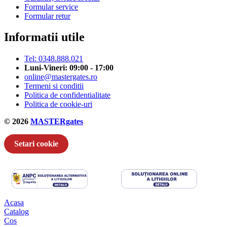
Formular service
Formular retur
Informatii utile
Tel: 0348.888.021
Luni-Vineri: 09:00 - 17:00
online@mastergates.ro
Termeni si conditii
Politica de confidentialitate
Politica de cookie-uri
© 2026
MASTERgates
Setari cookie
Acasa
Catalog
Cos