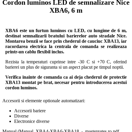
Cordon luminos LED de semnalizare Nice
XBA6, 6 m
XBA6 este un furtun luminos cu LED, cu lungime de 6 m,
destinat semnalizarii bratului barierelor auto stradale Nice.
Montarea benzii se face prin chederul de cauciuc XBA13, iar
racordarea electrica la centrala de comanda se realizeaza
printr-un cablu flexibil inclus.
Rezista la temperaturi cuprinse intre -30 C si +70 C, oferind
barierei un plus de siguranta si un aspect placut pe timpul noptii.
Verifica inainte de comanda ca ai deja chederul de protectie
XBA13 montat pe brat, necesar pentru introducerea acestui
cordon luminos.
Accesorii si elemente optionale automatizari:
Accesorii bariere
Diverse
Electronice diverse
Manual (Manual_XBA4-XBA6-XBA18_-_mastergates.ro.pdf,