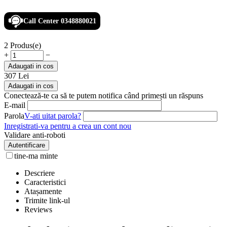
Call Center 0348880021
2 Produs(e)
+
−
Adaugati in cos
307
Lei
Adaugati in cos
Conectează-te ca să te putem notifica când primești un răspuns
E-mail
Parola
V-ati uitat parola?
Inregistrati-va pentru a crea un cont nou
Validare anti-roboti
Autentificare
tine-ma minte
Descriere
Caracteristici
Atașamente
Trimite link-ul
Reviews