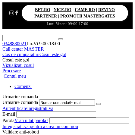
BFT.RO
|
NICE.RO
|
CAME.RO
|
DEVINO
PARTENER
|
PROMOTII MASTERGATES
Luni-Vineri: 09:00-17:00
0348880021
Lu-Vi 9:00-18:00
Call center MASTER
Cos de cumparaturi
Cosul este gol
Cosul este gol
Vizualizati cosul
Procesare
Contul meu
Comenzi
Urmarire comanda
Urmarire comanda
Autentificare
Inregistrati-va
E-mail
Parola
V-ati uitat parola?
Inregistrati-va pentru a crea un cont nou
Validare anti-roboti