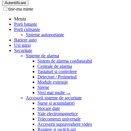
Autentificare
tine-ma minte
Meniu
Porti batante
Porti culisante
Sisteme autoportante
Bariere auto
Usi garaj
Securitate
Sisteme de alarma
Sistem de alarma configurabil
Centrale de alarma
Tastaturi si controlere
Detectori / Perimetral
Module extensie
Sirene
Vezi mai multe
→
Accesorii sisteme de securitate
Surse si acumulatori
Stocare date
Yale electromagnetice
Telecomenzi universale
Accesorii supraveghere video
Routere si switch-uri