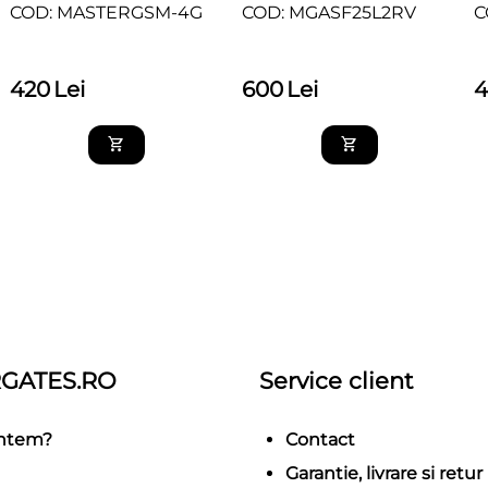
COD: MGASF25L2RV
C
COD: MASTERGSM-4G
600
Lei
420
Lei
GATES.RO
Service client
untem?
Contact
Garantie, livrare si retur