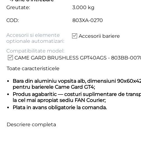
Greutate:
3.000 kg
COD:
803XA-0270
Accesorii si elemente
Accesorii bariere
optionale automatizari:
Compatibilitate model:
CAME GARD BRUSHLESS GPT40AGS - 803BB-007
Toate caracteristicele
Bara din aluminiu vopsita alb, dimensiuni 90x60
pentru barierele Came Gard GT4;
Produs agabaritic — costuri suplimentare de transpo
la cel mai apropiat sediu FAN Courier;
Plata in avans obligatorie la comanda.
Descriere completa