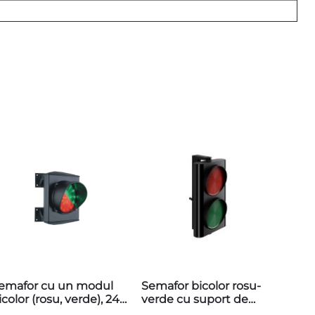
emafor cu un modul
Semafor bicolor rosu-
icolor (rosu, verde), 24V,
verde cu suport de
GASF50L1RV
perete, ERA80, 24V,