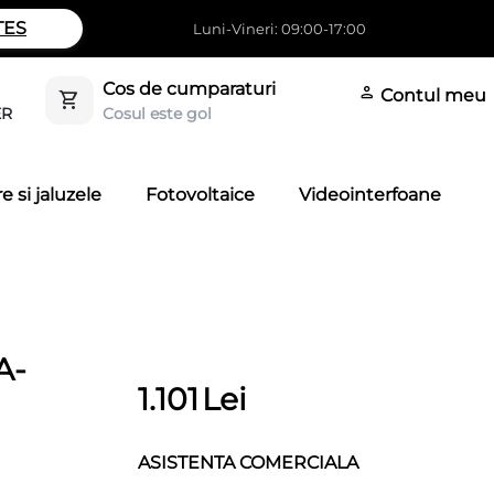
TES
Luni-Vineri: 09:00-17:00
Cos de cumparaturi
Contul meu
Cosul este gol
ER
e si jaluzele
Fotovoltaice
Videointerfoane
A-
1.101
Lei
ASISTENTA COMERCIALA