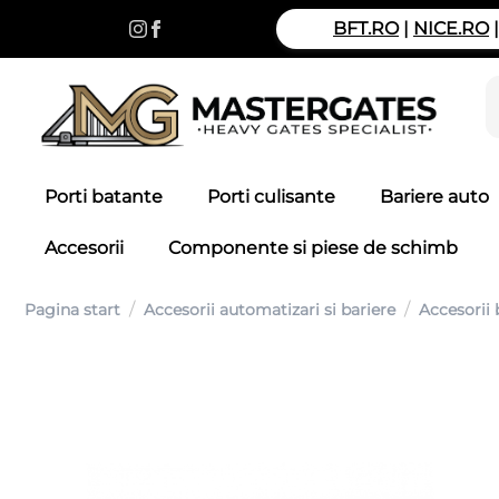
BFT.RO
|
NICE.RO
Porti batante
Porti culisante
Bariere auto
Accesorii
Componente si piese de schimb
/
/
Pagina start
Accesorii automatizari si bariere
Accesorii 