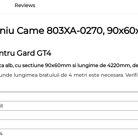
Reviews
iniu Came 803XA-0270, 90x6
entru Gard GT4
a alb, cu sectiune 90x60mm si lungime de 4220mm, dest
 unde lungimea bratuluii de 4 metri este necesara. Verif
it
0
4