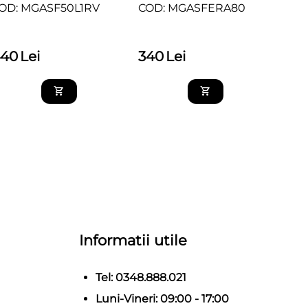
OD: MGASF50L1RV
COD: MGASFERA80
MGASFERA80
440
Lei
340
Lei
Informatii utile
Tel: 0348.888.021
Luni-Vineri: 09:00 - 17:00