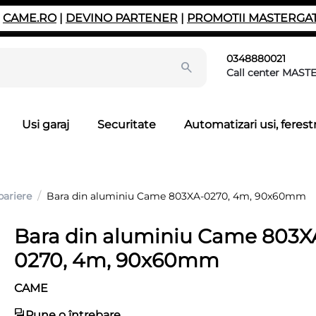
|
CAME.RO
|
DEVINO PARTENER
|
PROMOTII MASTERGA
0348880021
Call center MAST
Usi garaj
Securitate
Automatizari usi, ferestr
/
bariere
Bara din aluminiu Came 803XA-0270, 4m, 90x60mm
Bara din aluminiu Came 803X
0270, 4m, 90x60mm
CAME
Pune o întrebare