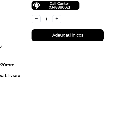
Call Center
0348880021
−
+
Adaugati in cos
0
x4220mm,
rt, livrare