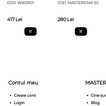
COD: WA12R01
COD: MASTERGSM-2G
417
Lei
280
Lei
Contul meu
MASTER
Creare cont
Cine s
Login
Blog