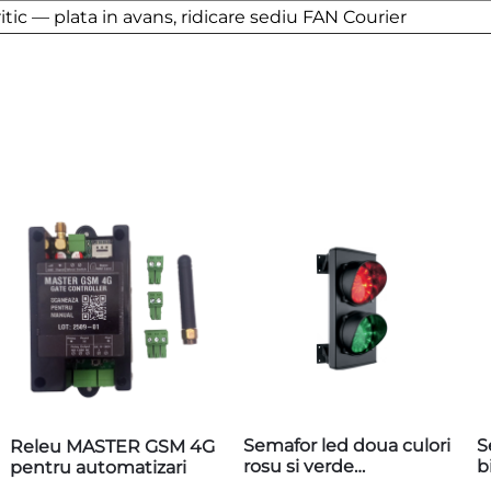
tic — plata in avans, ridicare sediu FAN Courier
Semafor led doua culori
S
Releu MASTER GSM 4G
rosu si verde
b
pentru automatizari
24v, MGASF25L2RV
M