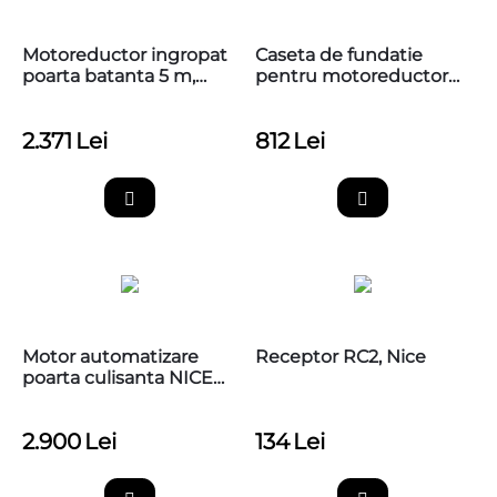
Motoreductor ingropat
Caseta de fundatie
poarta batanta 5 m,
pentru motoreductorul
Nice BFAB5024
ingropat BM4000, Nice,
BMBOX4
2.371
Lei
812
Lei
Motor automatizare
Receptor RC2, Nice
poarta culisanta NICE
Robus 800, RBS800BD
2.900
Lei
134
Lei