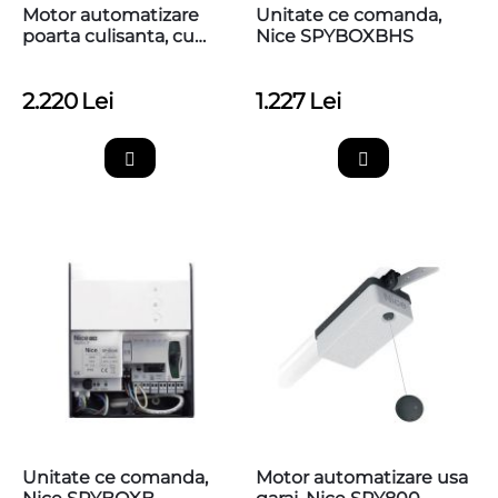
Motor automatizare
Unitate ce comanda,
poarta culisanta, cu
Nice SPYBOXBHS
unitate de comanda si
receptor incorporate,
2.220
Lei
1.227
Lei
Nice THOR1500, TH1500
Unitate ce comanda,
Motor automatizare usa