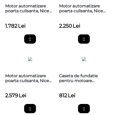
Motor automatizare
Motor automatizare
poarta culisanta, Nice
poarta culisanta, Nice
Robus 400, RBS400,
ROBUS 600, RBS600
versiunea R30
1.782
Lei
2.250
Lei
Motor automatizare
Caseta de fundatie
poarta culisanta, Nice
pentru motoare
ROBUS 600 Hi-Speed,
ingropate L-FAB, Nice
RBS600HS
LFABBOX4
2.579
Lei
812
Lei