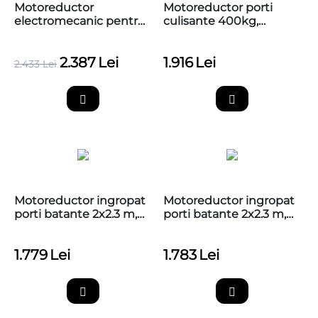
Motoreductor
Motoreductor porti
electromecanic pentru
culisante 400kg,
usi sectionale de pana
SLIGHT SLH400
la 20m patrati, Nice
2.387
Lei
1.916
Lei
Soon
2.433
Lei
Motoreductor ingropat
Motoreductor ingropat
porti batante 2x2.3 m,
porti batante 2x2.3 m,
cu caseta de fundatie
cu caseta de fundatie,
SFABBOX si encoder
Nice SFAB2024
1.779
Lei
1.783
Lei