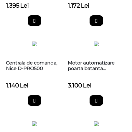
1.395
Lei
1.172
Lei
Centrala de comanda,
​Motor automatizare
Nice D-PRO500
poarta batanta
3m/canat, brat articulat,
Nice HI-SPEED Hyke
1.140
Lei
3.100
Lei
HK7024HS