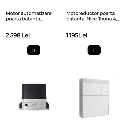
Motor automatizare
Motoreductor poarta
poarta batanta
batanta, Nice Toona 4,
6m/canat, Nice HI-
TO4005
SPEED Toona6
2.598
Lei
1.195
Lei
TO6024HS