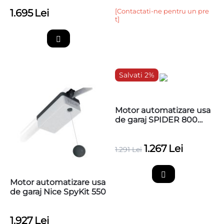
1.695
Lei
[Contactati-ne pentru un pre
t]
Salvati 2%
Motor automatizare usa
de garaj SPIDER 800
Wi-Fi incorporat,
SPR800W
1.267
Lei
1.291
Lei
Motor automatizare usa
de garaj Nice SpyKit 550
1.927
Lei