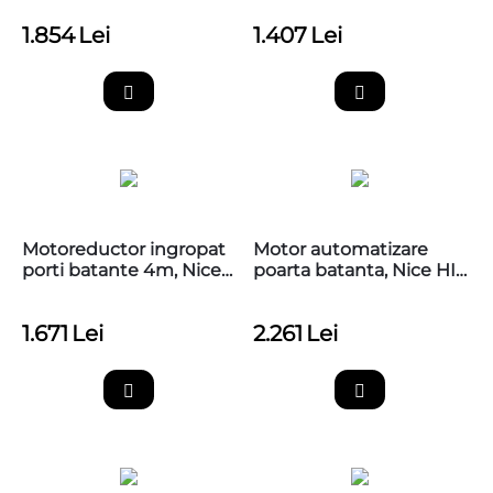
1.854
Lei
1.407
Lei
Motoreductor ingropat
Motor automatizare
porti batante 4m, Nice
poarta batanta, Nice HI-
LFAB4024
SPEED LFAB4024HS
1.671
Lei
2.261
Lei