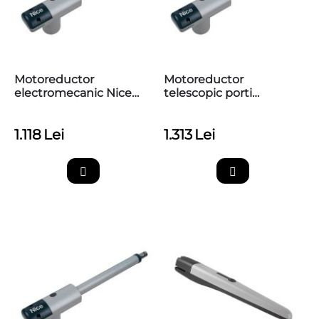
Motoreductor
Motoreductor
electromecanic Nice
telescopic porti
TOO4500
batante, 3m,
max.300kg,​ Nice
1.118
Lei
1.313
Lei
TOO3024