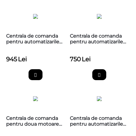
Centrala de comanda
Centrala de comanda
pentru automatizarile
pentru automatizarile
Nice, Moonclever
Nice, 230V, MC800 (PCB
MC424L R10
MCA5)
945
Lei
750
Lei
Centrala de comanda
Centrala de comanda
pentru doua motoare
pentru automatizarile
Nice 24Vdc, Moonclever
Nice Moonclever
MC824H
MC824L