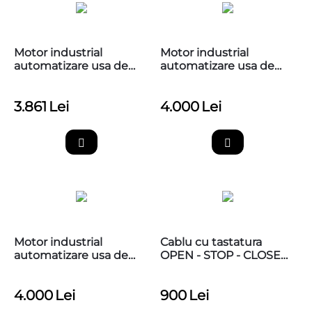
Motor industrial
Motor industrial
automatizare usa de
automatizare usa de
garaj 230V, PEGASO
garaj 400V, PEGASO
BCJA625L01
BCJA645W01
3.861
Lei
4.000
Lei
Motor industrial
Cablu cu tastatura
automatizare usa de
OPEN - STOP - CLOSE
garaj 400V, PEGASO
pentru automatizari
BCJA645W11
PEGASO UP CONTROL 5
4.000
Lei
900
Lei