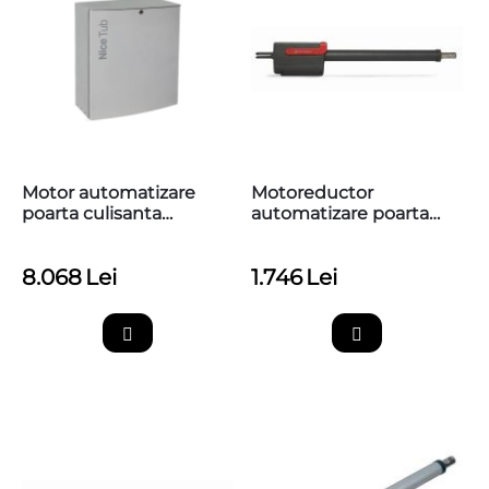
Motor automatizare
Motoreductor
poarta culisanta
automatizare poarta
industriala 4000kg,
batanta 6m, Nice HI-
Nice TUB4000
SPEED TITAN
8.068
Lei
1.746
Lei
TTN6024HS