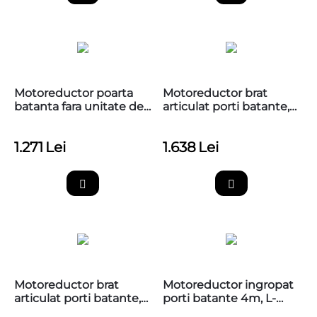
Motoreductor poarta
Motoreductor brat
batanta fara unitate de
articulat porti batante,
comanda, Nice HO7224
Hyppo, Nice HY7005
1.271
Lei
1.638
Lei
Motoreductor brat
Motoreductor ingropat
articulat porti batante,
porti batante 4m, L-
Hyppo, Nice HY7024
FAB, Nice LFAB4000