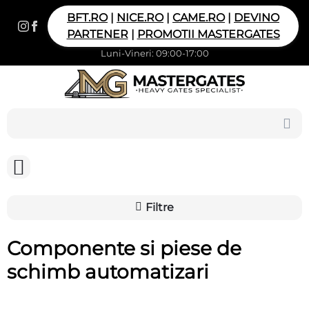
BFT.RO
|
NICE.RO
|
CAME.RO
|
DEVINO
PARTENER
|
PROMOTII MASTERGATES
Luni-Vineri: 09:00-17:00
Filtre
Componente si piese de
schimb automatizari