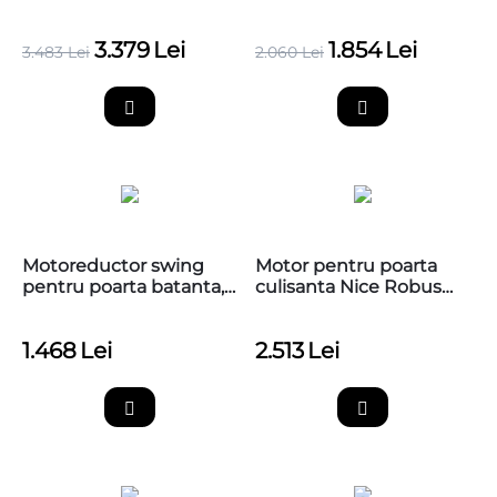
Nice HI-SPEED
Sliding 400
RUN1200HS
3.379
Lei
1.854
Lei
3.483
Lei
2.060
Lei
Motoreductor swing
Motor pentru poarta
pentru poarta batanta,
culisanta Nice Robus
Nice OLTRE1824
RB1000P
1.468
Lei
2.513
Lei