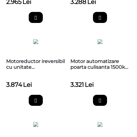
2.965
Lei
3.288
Lei
Motoreductor ireversibil
Motor automatizare
cu unitate
poarta culisanta 1500kg,
incorporata,limitator
Nice RUN1500
inductiv, Nice,
3.874
Lei
3.321
Lei
RUN1500P