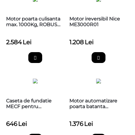
Motor poarta culisanta
Motor ireversibil Nice
max. 1000Kg, ROBUS
ME3000R01
1000, Nice RB1000
2.584
Lei
1.208
Lei
Caseta de fundatie
Motor automatizare
MECF pentru
poarta batanta
motoreductorul
3m/canat, Nice HI-
ingropat Nice ME3024
SPEED MFAB3024HS
646
Lei
1.376
Lei
si ME3000