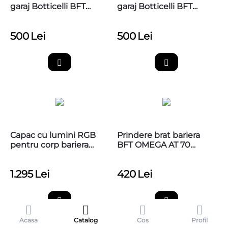
garaj Botticelli BFT
garaj Botticelli BFT
monobloc 3500
2x1750 L+3500
500
Lei
500
Lei
Capac cu lumini RGB
Prindere brat bariera
pentru corp bariera
BFT OMEGA AT 70
Crown MAXIMA U36
pentru AT 704 si AT 706
cu accesorii de montaj
1.295
Lei
420
Lei
Acasa
Catalog
Cos
Profil