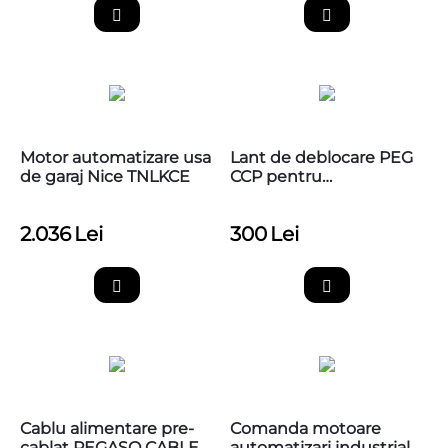
Motor automatizare usa
Lant de deblocare PEG
de garaj Nice TNLKCE
CCP pentru
automatizari PEGASO C
2.036
Lei
300
Lei
Cablu alimentare pre-
Comanda motoare
cablat PEGASO CABLE
automatizari industriale