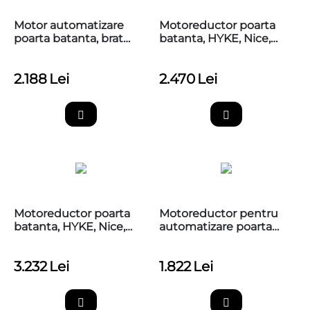
​Motor automatizare
Motoreductor poarta
poarta batanta, brat
batanta, HYKE, Nice,
articulat, Nice HI-SPEED
HK7224
HYKE HK7224HS
2.188
Lei
2.470
Lei
Motoreductor poarta
Motoreductor pentru
batanta, HYKE, Nice,
automatizare poarta
HK7024
batanta, cu unitate de
comanda, Nice HO7124
3.232
Lei
1.822
Lei