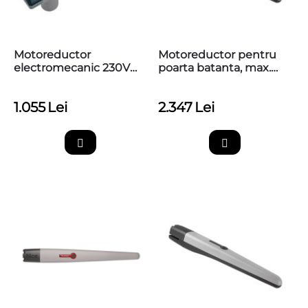
Motoreductor
Motoreductor pentru
electromecanic 230V
poarta batanta, max.
Nice TOO3000
7m, Nice Toona 7,
TO7024
1.055
Lei
2.347
Lei