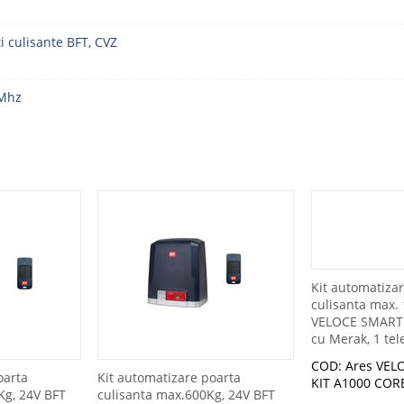
i culisante BFT, CVZ
 Mhz
Kit automatiza
culisanta max.
VELOCE SMART 
cu Merak, 1 te
COD: Ares VEL
oarta
Kit automatizare poarta
KIT A1000 COR
Kg, 24V BFT
culisanta max.600Kg, 24V BFT