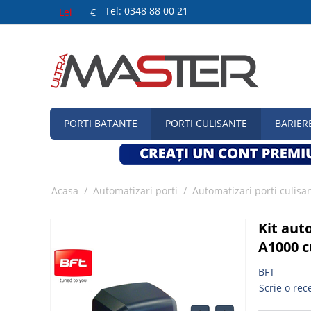
Tel: 0348 88 00 21
Lei
€
PORTI BATANTE
PORTI CULISANTE
BARIER
Acasa
/
Automatizari porti
/
Automatizari porti culisa
Kit aut
A1000 c
BFT
Scrie o rec