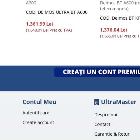
A600
Deimos BT A600 (mo
telecomanda)
COD: DEIMOS ULTRA BT A600
COD: Deimos BT K
1,361.99
Lei
1,376.04
Lei
(
1,648.01
Lei
Pret cu TVA)
(
1,665.01
Lei
Pret cu 
Contul Meu
UltraMaster
Autentificare
Despre noi...
Create account
Contact
Garantie & Retur