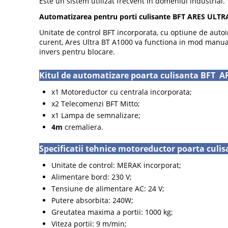
Este un sistem utilizat frecvent in domeniul industrial.
Automatizarea pentru porti culisante BFT ARES ULTR
Unitate de control BFT incorporata, cu optiune de auto
curent, Ares Ultra BT A1000 va functiona in mod manual
invers pentru blocare.
Kitul de automatizare poarta culisanta BFT A
x1 Motoreductor cu centrala incorporata;
x2 Telecomenzi BFT Mitto;
x1 Lampa de semnalizare;
4m
cremaliera.
Specificatii tehnice motoreductor poarta culi
Unitate de control: MERAK incorporat;
Alimentare bord: 230 V;
Tensiune de alimentare AC: 24 V;
Putere absorbita: 240W;
Greutatea maxima a portii: 1000 kg;
Viteza portii: 9 m/min;