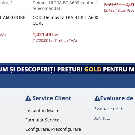
tor, 1
Deimos ULTRA BT A600 (motor, 1
2,01
2,161.62
Lei
telecomanda)
(
2,432.48
Lei
Pret
IT A600 CORE
COD: Deimos ULTRA BT KIT A600
CORE
1,421.49
Lei
TVA)
(
1,720.00
Lei
Pret cu TVA)
Service Client
Evaluare de 
Evaluare de risc
Instalatori Master
A.N.P.C.
Formular Service
Configurare, Preconfigurare