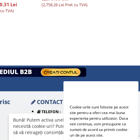
0.31
Lei
(
2,758.26
Lei
Pret cu TVA)
 cu TVA)
risc
CONTACT
Cookie-urile sunt folosite pe acest
TELEFON :
site pentru a oferi cea mai buna
0348 88 00 21
experienta pentru utilizator. Daca
Bună! Putem activa unele servicii suplimentare care
veti continua, vom presupune ca
necesită cookie-uri? Puteți oricând să vă schimbați sau
ADRESA E-MAIL :
sunteti de acord sa primiti cookie-
să vă retrageți consimțământul ulterior.
uri de pe acest site.