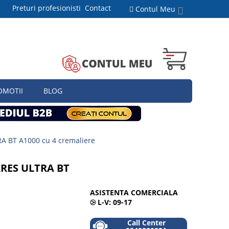
Preturi profesionisti
Contact
Contul Meu
OMOTII
BLOG
RA BT A1000 cu 4 cremaliere
ARES ULTRA BT
ASISTENTA COMERCIALA
⧁
L-V: 09-17
Call Center