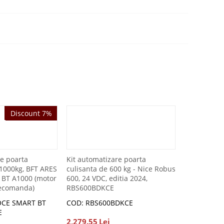
Discount 7%
Discount 7%
re poarta
Kit automatizare poarta
 1000kg, BFT ARES
culisanta de 600 kg - Nice Robus
BT A1000 (motor
600, 24 VDC, editia 2024,
lecomanda)
RBS600BDKCE
OCE SMART BT
COD: RBS600BDKCE
E
2,279.55
Lei