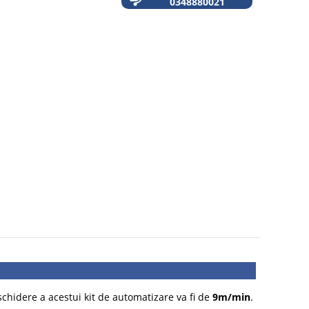
0348880021
schidere a acestui kit de automatizare va fi de
9m/min
.