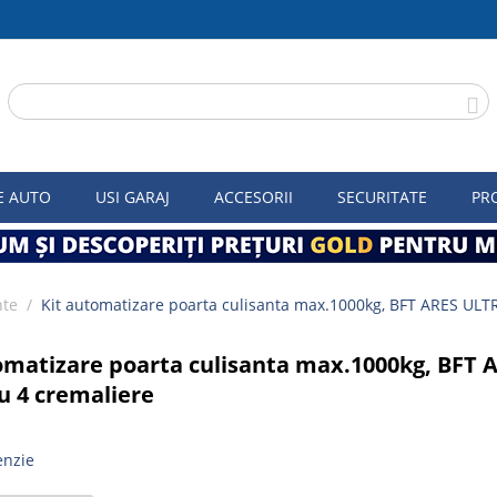
E AUTO
USI GARAJ
ACCESORII
SECURITATE
PR
nte
/
Kit automatizare poarta culisanta max.1000kg, BFT ARES ULT
omatizare poarta culisanta max.1000kg, BFT 
u 4 cremaliere
enzie