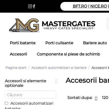
BFT.RO
|
NICE.RO
Porti batante
Porti culisante
Bariere auto
Accesorii
Componente si piese de schimb
/
/
Pagina start
Accesorii automatizari si bariere
Accesorii 
Accesorii ba
Accesorii si elemente
optionale
Sortati dupa:
120
Accesorii automatizari
batante