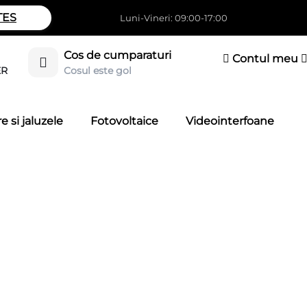
TES
Luni-Vineri: 09:00-17:00
Cos de cumparaturi
Contul meu
Cosul este gol
ER
e si jaluzele
Fotovoltaice
Videointerfoane