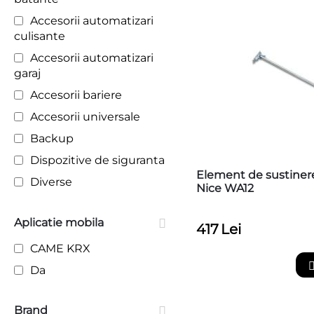
Accesorii automatizari
culisante
Accesorii automatizari
garaj
Accesorii bariere
Accesorii universale
Backup
Dispozitive de siguranta
Element de sustiner
Diverse
Nice WA12
Electronice diverse
Aplicatie mobila
Interfete de programare
417
Lei
Telecomenzi /
CAME KRX
receptoare
Da
Wireless
Brand