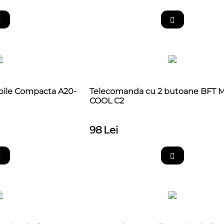
abile Compacta A20-
Telecomanda cu 2 butoane BFT M
COOL C2
98
Lei