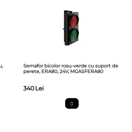
u,
Semafor bicolor rosu-verde cu suport de
perete, ERA80, 24V, MGASFERA80
340
Lei