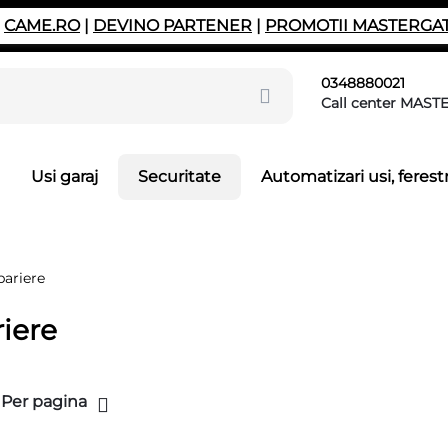
|
CAME.RO
|
DEVINO PARTENER
|
PROMOTII MASTERGA
0348880021
Call center MAST
Usi garaj
Securitate
Automatizari usi, ferestr
bariere
riere
 Per pagina