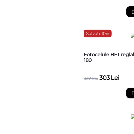
Salvati 10%
Fotocelule BFT regl
180
303
Lei
337
Lei