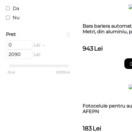
Da
Nu
Bara bariera automa
Metri, din aluminiu,
Pret
Ultra 36
Lei
–
943
Lei
Lei
0
Lei
2090
Lei
Fotocelule pentru au
AFEPN
183
Lei