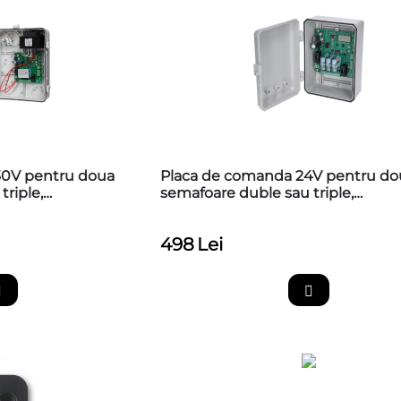
30V pentru doua
Placa de comanda 24V pentru do
riple,
semafoare duble sau triple,
MGACNSEM3L
498
Lei