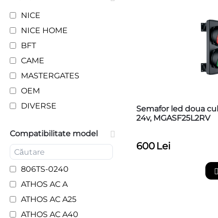
NICE
NICE HOME
BFT
CAME
MASTERGATES
OEM
DIVERSE
Semafor led doua culo
24v, MGASF25L2RV
Compatibilitate model
600
Lei
806TS-0240
ATHOS AC A
ATHOS AC A25
ATHOS AC A40