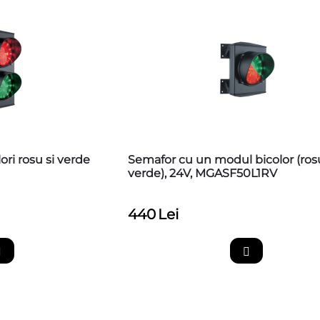
ri rosu si verde
Semafor cu un modul bicolor (ros
verde), 24V, MGASF50L1RV
440
Lei