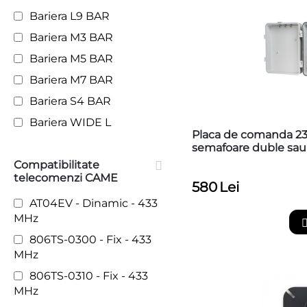
Bariera L9 BAR
Bariera M3 BAR
Bariera M5 BAR
Bariera M7 BAR
Bariera S4 BAR
Bariera WIDE L
Placa de comanda 2
Bariera WIDE M
semafoare duble sau t
MGACNSEM3L230V
Compatibilitate
Bariera WIDE S
telecomenzi CAME
580
Lei
BFT 24V
AT04EV - Dinamic - 433
CAME DIR
MHz
CAME GARD
806TS-0300 - Fix - 433
BRUSHLESS GPT40AGS -
MHz
803BB-0070
806TS-0310 - Fix - 433
CAME GT4 - GGT40AGS -
MHz
803BB-0160