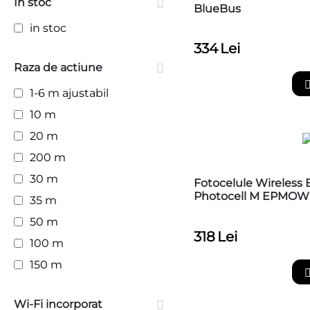
In stoc
MAXIMA ULTRA 36
BlueBus
NICE HOME
in stoc
PHOBOS AC A
334
Lei
PHOBOS AC B
Raza de actiune
PHOBOS AC B25
1-6 m ajustabil
PHOBOS AC B50
10 m
UNIVERSAL
20 m
COMPATIBIL
200 m
30 m
Fotocelule Wireless 
Photocell M EPMOW
35 m
50 m
318
Lei
100 m
150 m
Wi-Fi incorporat