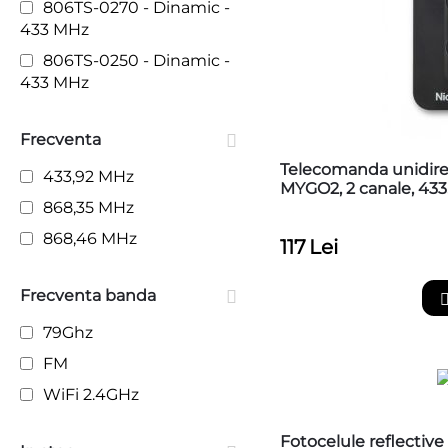
806TS-0270 - Dinamic -
CAME GT8 GGT80AGS -
433 MHz
803BB-0180
806TS-0250 - Dinamic -
CAME LS4 GLS40AGS -
433 MHz
803BB-0410
DEIMOS AC A
Frecventa
DEIMOS AC A600
Telecomanda unidire
433,92 MHz
DEIMOS AC A800
MYGO2, 2 canale, 43
868,35 MHz
ELI AC A
868,46 MHz
GIOTTO ULTRA 36
117
Lei
ICARO SMART AC A
Frecventa banda
ICARO ULTRA AC A
79Ghz
ICARO VELOCE SMART
AC A
FM
lampa APAL
WiFi 2.4GHz
MAXIMA
Fotocelule reflecti