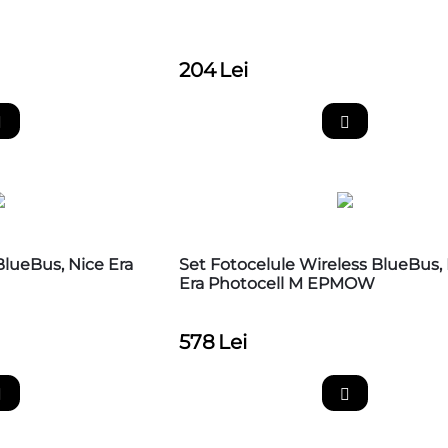
204
Lei
BlueBus, Nice Era
Set Fotocelule Wireless BlueBus,
Era Photocell M EPMOW
578
Lei