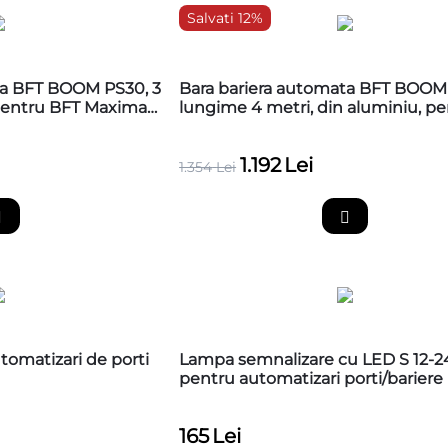
Salvati 12%
ta BFT BOOM PS30, 3
Bara bariera automata BFT BOOM
 pentru BFT Maxima
lungime 4 metri, din aluminiu, p
BFT Maxima Ultra 36
1.192
Lei
1.354
Lei
tomatizari de porti
Lampa semnalizare cu LED S 12-
pentru automatizari porti/bariere
165
Lei